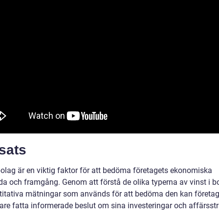
sats
bolag är en viktig faktor för att bedöma företagets ekonomiska
da och framgång. Genom att förstå de olika typerna av vinst i b
titativa mätningar som används för att bedöma den kan företa
are fatta informerade beslut om sina investeringar och affärsstr