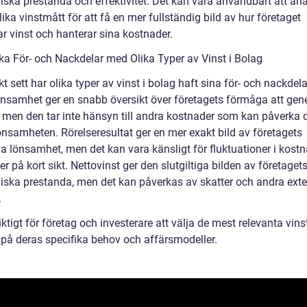
ska prestanda och effektivitet. Det kan vara användbart att an
ika vinstmått för att få en mer fullständig bild av hur företaget
r vinst och hanterar sina kostnader.
ska För- och Nackdelar med Olika Typer av Vinst i Bolag
kt sett har olika typer av vinst i bolag haft sina för- och nackdela
önsamhet ger en snabb översikt över företagets förmåga att gen
r, men den tar inte hänsyn till andra kostnader som kan påverka 
önsamheten. Rörelseresultat ger en mer exakt bild av företagets
va lönsamhet, men det kan vara känsligt för fluktuationer i kost
er på kort sikt. Nettovinst ger den slutgiltiga bilden av företaget
ska prestanda, men det kan påverkas av skatter och andra ext
.
iktigt för företag och investerare att välja de mest relevanta vin
 på deras specifika behov och affärsmodeller.