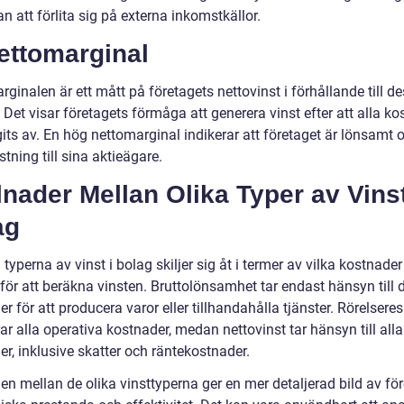
an att förlita sig på externa inkomstkällor.
ettomarginal
ginalen är ett mått på företagets nettovinst i förhållande till d
. Det visar företagets förmåga att generera vinst efter att alla k
its av. En hög nettomarginal indikerar att företaget är lönsamt 
tning till sina aktieägare.
lnader Mellan Olika Typer av Vinst
ag
 typerna av vinst i bolag skiljer sig åt i termer av vilka kostnade
för att beräkna vinsten. Bruttolönsamhet tar endast hänsyn till d
r för att producera varor eller tillhandahålla tjänster. Rörelseres
ar alla operativa kostnader, medan nettovinst tar hänsyn till alla
r, inklusive skatter och räntekostnader.
en mellan de olika vinsttyperna ger en mer detaljerad bild av fö