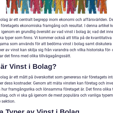
bolag är ett centralt begrepp inom ekonomi och affärsvärlden. Det
 företagets ekonomiska framgång och resultat. I denna artikel
å igenom en grundlig översikt av vad vinst i bolag är, vad det in
ika typer som finns. Vi kommer också att titta på de kvantitativa
arna som används för att bedöma vinst i bolag samt diskutera 
per av vinst kan skilja sig från varandra och vilka historiska för-
ar det finns med olika tillvägagångssätt.
är Vinst i Bolag?
bolag är ett mått på överskottet som genereras när företagets int
ger dess kostnader. Genom att mäta vinsten kan företag och inve
hur framgångsrika och lönsamma företaget är. Det finns olika 
 bolag, och vi ska gå igenom de mest populära och vanliga typern
 sektion.
a Typer av Vinst i Bolag