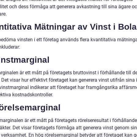
litet och dess förmåga att generera avkastning till sina ägare o
are.
titativa Mätningar av Vinst i Bol
bedöma vinsten i ett företag används flera kvantitativa mätninga
nkluderar:
instmarginal
ginalen är ett mått på företagets bruttovinst i förhållande till d
. Det visar hur effektivt företaget kan generera vinst utifrån sina 
vinstmarginal indikerar att företaget har framgångsrika affärsm
ktiva kostnadskontroller.
Rörelsemarginal
arginalen är ett mått på företagets rörelseresultat i förhållande 
äkter. Det visar företagets förmåga att generera vinst genom sin
 verksamhet. En hög rörelsemarginal betyder att företaget kan g