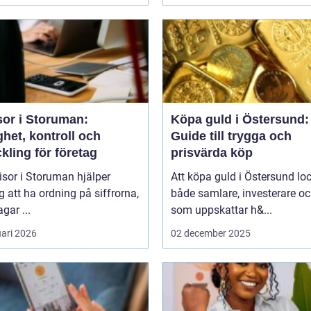
sor i Storuman:
Köpa guld i Östersund:
het, kontroll och
Guide till trygga och
kling för företag
prisvärda köp
isor i Storuman hjälper
Att köpa guld i Östersund lo
g att ha ordning på siffrorna,
både samlare, investerare o
agar ...
som uppskattar h&...
uari 2026
02 december 2025