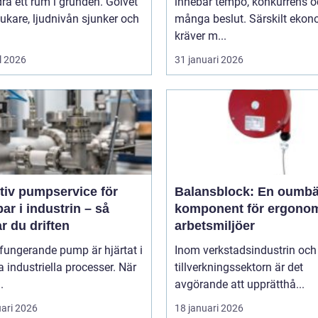
ra ett rum i grunden. Golvet
innebär tempo, konkurrens 
jukare, ljudnivån sjunker och
många beslut. Särskilt eko
kräver m...
l 2026
31 januari 2026
tiv pumpservice för
Balansblock: En oumbä
r i industrin – så
komponent för ergono
r du driften
arbetsmiljöer
fungerande pump är hjärtat i
Inom verkstadsindustrin och
industriella processer. När
tillverkningssektorn är det
.
avgörande att upprätthå...
uari 2026
18 januari 2026