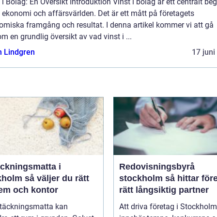
 i Bolag: En Översikt Introduktion Vinst i bolag är ett centralt be
ekonomi och affärsvärlden. Det är ett mått på företagets
omiska framgång och resultat. I denna artikel kommer vi att gå
m en grundlig översikt av vad vinst i ...
n Lindgren
17 juni
äckningsmatta i
Redovisningsbyrå
 väljer du rätt
stockholm så hittar företag
hem och kontor
rätt långsiktig partner
ltäckningsmatta kan
Att driva företag i Stockholm