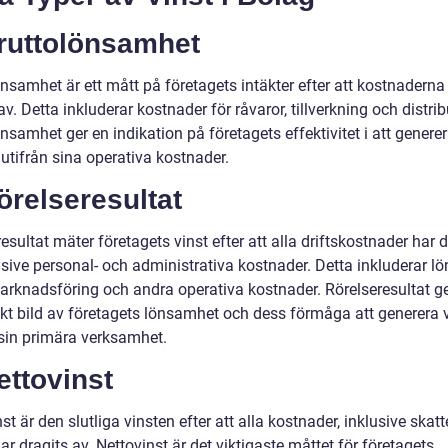
Bruttolönsamhet
nsamhet är ett mått på företagets intäkter efter att kostnaderna
av. Detta inkluderar kostnader för råvaror, tillverkning och distrib
nsamhet ger en indikation på företagets effektivitet i att genere
 utifrån sina operativa kostnader.
örelseresultat
esultat mäter företagets vinst efter att alla driftskostnader har d
usive personal- och administrativa kostnader. Detta inkluderar lön
marknadsföring och andra operativa kostnader. Rörelseresultat g
kt bild av företagets lönsamhet och dess förmåga att generera 
in primära verksamhet.
ettovinst
st är den slutliga vinsten efter att alla kostnader, inklusive skat
har dragits av. Nettovinst är det viktigaste måttet för företagets