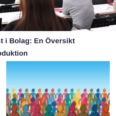
t i Bolag: En Översikt
oduktion