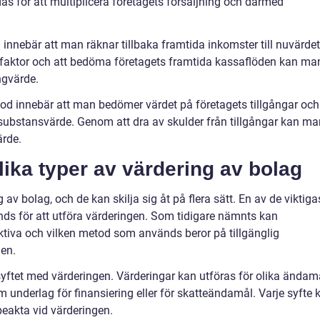
s för att multiplicera företagets försäljning och därmed
nnebär att man räknar tillbaka framtida inkomster till nuvärdet
faktor och att bedöma företagets framtida kassaflöden kan ma
ngvärde.
 innebär att man bedömer värdet på företagets tillgångar och
 substansvärde. Genom att dra av skulder från tillgångar kan ma
ärde.
lika typer av värdering av bolag
g av bolag, och de kan skilja sig åt på flera sätt. En av de viktiga
ds för att utföra värderingen. Som tidigare nämnts kan
ektiva och vilken metod som används beror på tillgänglig
gen.
syftet med värderingen. Värderingar kan utföras för olika ändamå
 underlag för finansiering eller för skatteändamål. Varje syfte 
beakta vid värderingen.