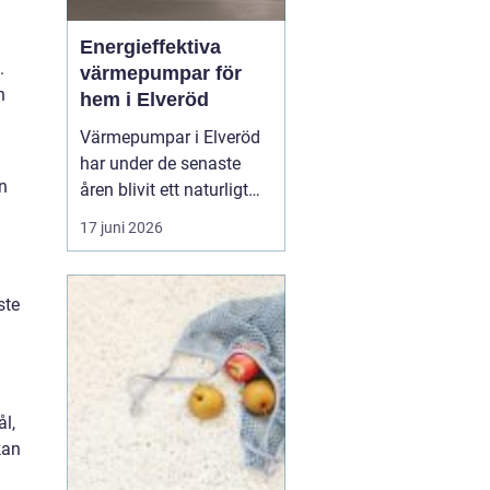
Energieffektiva
.
värmepumpar för
n
hem i Elveröd
Värmepumpar i Elveröd
har under de senaste
n
åren blivit ett naturligt
samtalsämne för
17 juni 2026
villaägare som vill
kombinera lägre
uppvärmningskostnader
ste
med ett mer hållbart
energival. Många hus i
områ...
l,
kan