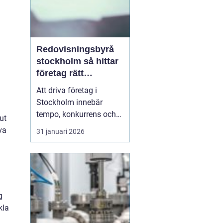
Redovisningsbyrå
stockholm så hittar
företag rätt
långsiktig partner
Att driva företag i
Stockholm innebär
tempo, konkurrens och
ut
många beslut. Särskilt
va
31 januari 2026
ekonomin kräver mer tid
än många först tror.
Därför väljer allt fler
entreprenörer att ta hjälp
av
en redovisningsbyrå
g
Stockholm i<...
kla