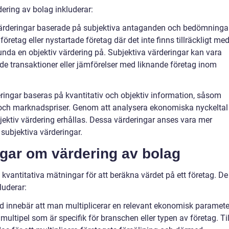
ering av bolag inkluderar:
 värderingar baserade på subjektiva antaganden och bedömningar
retag eller nystartade företag där det inte finns tillräckligt me
grunda en objektiv värdering på. Subjektiva värderingar kan vara
de transaktioner eller jämförelser med liknande företag inom
eringar baseras på kvantitativ och objektiv information, såsom
ta och marknadspriser. Genom att analysera ekonomiska nyckeltal
jektiv värdering erhållas. Dessa värderingar anses vara mer
subjektiva värderingar.
ngar om värdering av bolag
kvantitativa mätningar för att beräkna värdet på ett företag. De
uderar:
 innebär att man multiplicerar en relevant ekonomisk paramete
multipel som är specifik för branschen eller typen av företag. Til