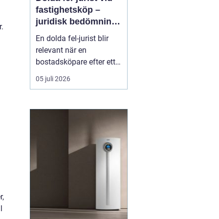
fastighetsköp –
juridisk bedömning
.
av ansvar, bevisning
d
En dolda fel-jurist blir
och tvistlösning
relevant när en
bostadsköpare efter ett
fastighetsköp upptäcker
05 juli 2026
brister som inte varit
kända eller möjliga att
upptäcka vid
köpetillfället. Det kan
röra sig om fuktskador,
bri...
r,
l