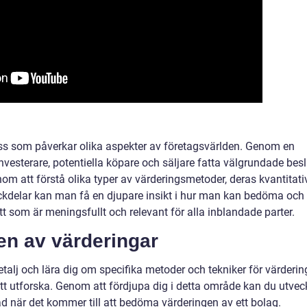
ess som påverkar olika aspekter av företagsvärlden. Genom en
vesterare, potentiella köpare och säljare fatta välgrundade besl
om att förstå olika typer av värderingsmetoder, deras kvantitati
ackdelar kan man få en djupare insikt i hur man kan bedöma och
ätt som är meningsfullt och relevant för alla inblandade parter.
den av värderingar
talj och lära dig om specifika metoder och tekniker för värderin
att utforska. Genom att fördjupa dig i detta område kan du utvec
d när det kommer till att bedöma värderingen av ett bolag.