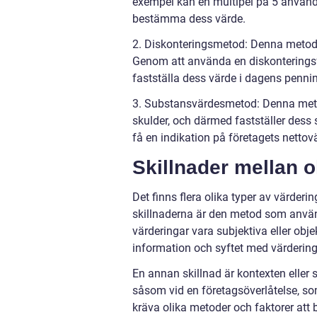
exempel kan en multipel på 5 använda
bestämma dess värde.
2. Diskonteringsmetod: Denna metod i
Genom att använda en diskonterings
fastställa dess värde i dagens penni
3. Substansvärdesmetod: Denna metod
skulder, och därmed fastställer dess
få en indikation på företagets nettov
Skillnader mellan o
Det finns flera olika typer av värderin
skillnaderna är den metod som använ
värderingar vara subjektiva eller obj
information och syftet med värderin
En annan skillnad är kontexten eller 
såsom vid en företagsöverlåtelse, som
kräva olika metoder och faktorer att 