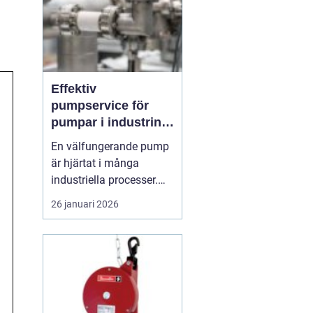
Effektiv
pumpservice för
pumpar i industrin –
så säkrar du driften
En välfungerande pump
är hjärtat i många
industriella processer.
När flödet stannar,
26 januari 2026
stannar ofta hela
produktionen.
Professionell
pumpservice
– pumpar
...