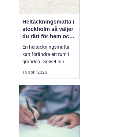
Heltäckningsmatta i
stockholm så väljer
du rätt för hem och
kontor
En heltäckningsmatta
kan förändra ett rum i
grunden. Golvet blir
mjukare, ljudnivån
16 april 2026
sjunker och hela miljön
upplevs som mer
ombonad. I en storstad
som Stockholm, där
många bor trångt och
ljud lätt sprids mellan
våningsplan och
lägenheter, har heltäck...