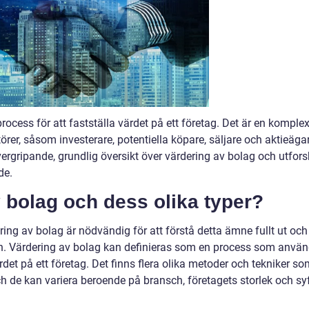
ocess för att fastställa värdet på ett företag. Det är en komple
örer, såsom investerare, potentiella köpare, säljare och aktieäga
vergripande, grundlig översikt över värdering av bolag och utfor
de.
 bolag och dess olika typer?
ing av bolag är nödvändig för att förstå detta ämne fullt ut och
n. Värdering av bolag kan definieras som en process som anvä
et på ett företag. Det finns flera olika metoder och tekniker so
ch de kan variera beroende på bransch, företagets storlek och sy