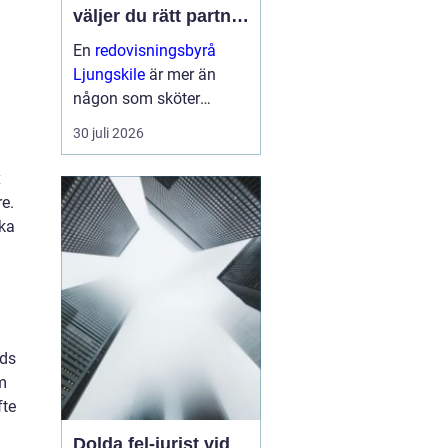
väljer du rätt partner
för företagets
En
redovisningsbyrå
ekonomi
Ljungskile
är mer än
någon som sköter
bokföringen i
30 juli 2026
bakgrunden. För många
små och medelstora fö...
x
re.
ska
nds
m
fte
Dolda fel-jurist vid