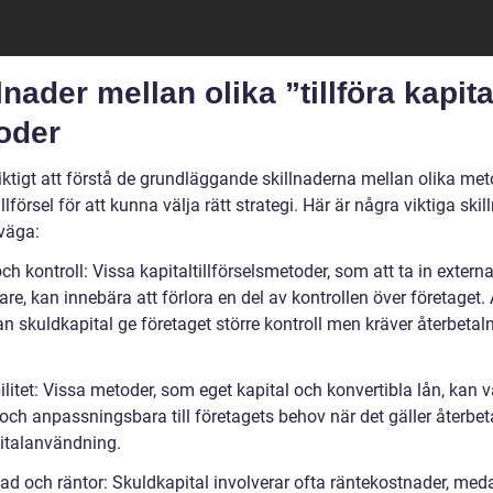
lnader mellan olika ”tillföra kapita
oder
iktigt att förstå de grundläggande skillnaderna mellan olika met
illförsel för att kunna välja rätt strategi. Här är några viktiga skil
rväga:
ch kontroll: Vissa kapitaltillförselsmetoder, som att ta in extern
are, kan innebära att förlora en del av kontrollen över företaget.
n skuldkapital ge företaget större kontroll men kräver återbetal
ilitet: Vissa metoder, som eget kapital och konvertibla lån, kan 
 och anpassningsbara till företagets behov när det gäller återbet
italanvändning.
ad och räntor: Skuldkapital involverar ofta räntekostnader, med