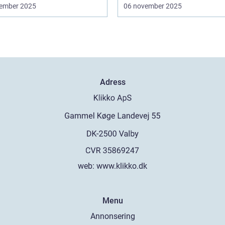
ember 2025
06 november 2025
Adress
web:
www.klikko.dk
Menu
Annonsering