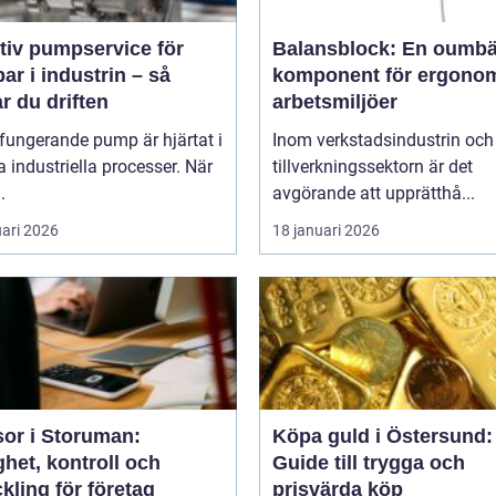
tiv pumpservice för
Balansblock: En oumbä
r i industrin – så
komponent för ergono
r du driften
arbetsmiljöer
fungerande pump är hjärtat i
Inom verkstadsindustrin och
industriella processer. När
tillverkningssektorn är det
.
avgörande att upprätthå...
uari 2026
18 januari 2026
sor i Storuman:
Köpa guld i Östersund:
het, kontroll och
Guide till trygga och
kling för företag
prisvärda köp