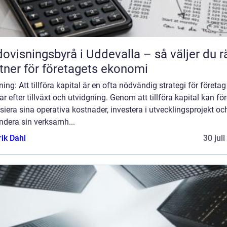
ovisningsbyrå i Uddevalla – så väljer du r
tner för företagets ekonomi
ning: Att tillföra kapital är en ofta nödvändig strategi för företa
ar efter tillväxt och utvidgning. Genom att tillföra kapital kan fö
siera sina operativa kostnader, investera i utvecklingsprojekt oc
ndera sin verksamh...
rik Dahl
30 jul