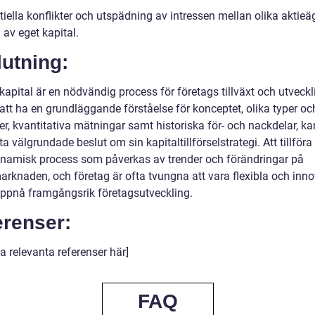
iella konflikter och utspädning av intressen mellan olika aktieä
l av eget kapital.
utning:
 kapital är en nödvändig process för företags tillväxt och utveckl
tt ha en grundläggande förståelse för konceptet, olika typer oc
er, kvantitativa mätningar samt historiska för- och nackdelar, ka
ta välgrundade beslut om sin kapitaltillförselstrategi. Att tillföra
ynamisk process som påverkas av trender och förändringar på
arknaden, och företag är ofta tvungna att vara flexibla och inno
 uppnå framgångsrik företagsutveckling.
erenser:
a relevanta referenser här]
FAQ