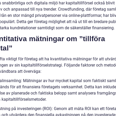
 snabbrörliga och digitala miljö har kapitaltillförsel också blivit
iv och anpassad till nya trender. Crowdfunding, där företag saml
från en stor mängd privatpersoner via online-plattformar, har bliv
populärt. Detta ger företag möjlighet att nå ut till en bredare pub
tarka kundrelationer samtidigt som de säkerställer finansiering.
titativa mätningar om ”tillföra
tal”
fta viktigt för företag att ha kvantitativa mätningar för att utvär
en av sin kapitaltillförselstrategi. Följande faktorer och metod
vändbara att överväga:
talinsamling: Mätningar av hur mycket kapital som faktiskt saml
änds för att finansiera företagets verksamhet. Detta kan inklud
lse av planerade och faktiska belopp samt analysera framgån
a kapitaltillförselsmetoder.
stning på investeringen (ROI): Genom att mäta ROI kan ett föret
och utvärdera den finansiella avkastningen på den investerade