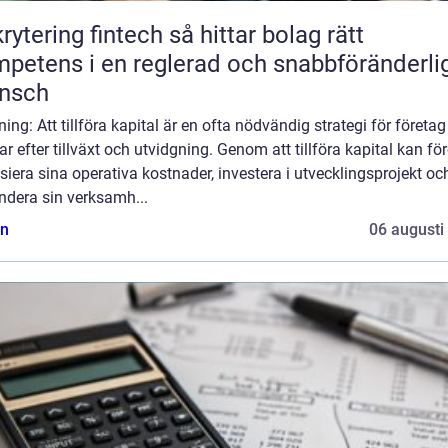
ring fintech så hittar bolag rätt
petens i en reglerad och snabbföränderli
ansch
ning: Att tillföra kapital är en ofta nödvändig strategi för företa
ar efter tillväxt och utvidgning. Genom att tillföra kapital kan fö
siera sina operativa kostnader, investera i utvecklingsprojekt oc
ndera sin verksamh...
n
06 augusti