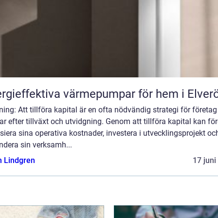
rgieffektiva värmepumpar för hem i Elver
ning: Att tillföra kapital är en ofta nödvändig strategi för företa
ar efter tillväxt och utvidgning. Genom att tillföra kapital kan fö
siera sina operativa kostnader, investera i utvecklingsprojekt oc
ndera sin verksamh...
n Lindgren
17 juni