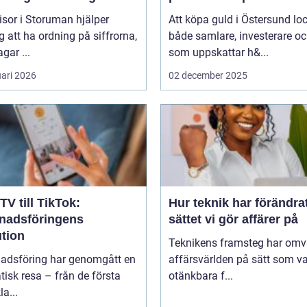
isor i Storuman hjälper
Att köpa guld i Östersund lo
g att ha ordning på siffrorna,
både samlare, investerare o
agar ...
som uppskattar h&...
uari 2026
02 december 2025
TV till TikTok:
Hur teknik har förändra
nadsföringens
sättet vi gör affärer på
ution
Teknikens framsteg har omv
adsföring har genomgått en
affärsvärlden på sätt som va
isk resa – från de första
otänkbara f...
la...