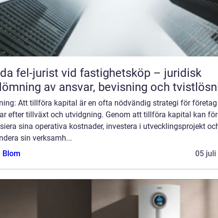
da fel-jurist vid fastighetsköp – juridisk
ömning av ansvar, bevisning och tvistlösn
ning: Att tillföra kapital är en ofta nödvändig strategi för företa
ar efter tillväxt och utvidgning. Genom att tillföra kapital kan fö
siera sina operativa kostnader, investera i utvecklingsprojekt oc
ndera sin verksamh...
a Blom
05 jul