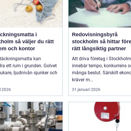
äckningsmatta i
Redovisningsbyrå
 väljer du rätt
stockholm så hittar företag
hem och kontor
rätt långsiktig partner
ltäckningsmatta kan
Att driva företag i Stockholm
ra ett rum i grunden. Golvet
innebär tempo, konkurrens 
jukare, ljudnivån sjunker och
många beslut. Särskilt eko
kräver m...
l 2026
31 januari 2026