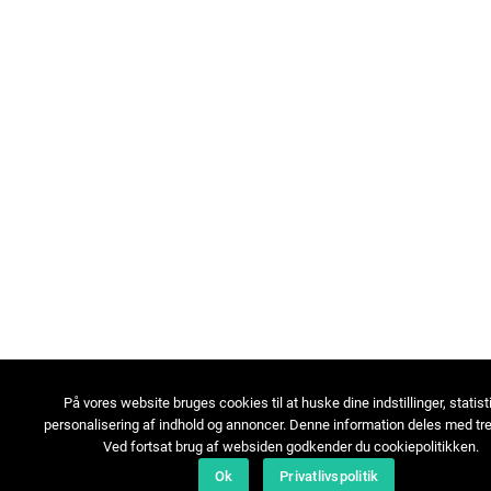
På vores website bruges cookies til at huske dine indstillinger, statist
personalisering af indhold og annoncer. Denne information deles med tre
Ved fortsat brug af websiden godkender du cookiepolitikken.
Ok
Privatlivspolitik