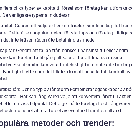
s flera olika typer av kapitaltillförsel som företag kan utforska 
. De vanligaste typerna inkluderar:
apital: Genom att sälja aktier kan företag samla in kapital från 
are. Detta är en populär metod för startups och företag i tidiga 
m det inte kräver någon återbetalning av medel.
apital: Genom att ta lån från banker, finansinstitut eller andra
vare kan företag få tillgång till kapital för att finansiera sina
heter. Skuldkapital kan vara fördelaktigt för etablerade företag
itvärdighet, eftersom det tillåter dem att behålla full kontroll öve
het.
rtibla lån: Denna typ av låneform kombinerar egenskaper av bå
dkapital. Här kan långivaren välja att konvertera lånet till aktier 
t efter en viss tidpunkt. Detta ger både företaget och långivaren
itet och möjlighet att dra fördel av eventuell framtida tillväxt.
opulära metoder och trender: