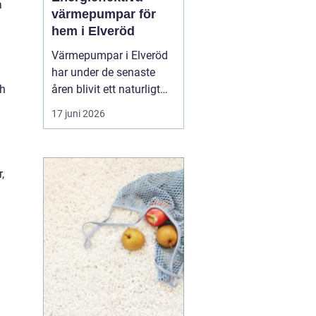
a
värmepumpar för
hem i Elveröd
Värmepumpar i Elveröd
har under de senaste
åren blivit ett naturligt
ch
samtalsämne för
17 juni 2026
villaägare som vill
kombinera lägre
uppvärmningskostnader
med ett mer hållbart
,
energival. Många hus i
områ...