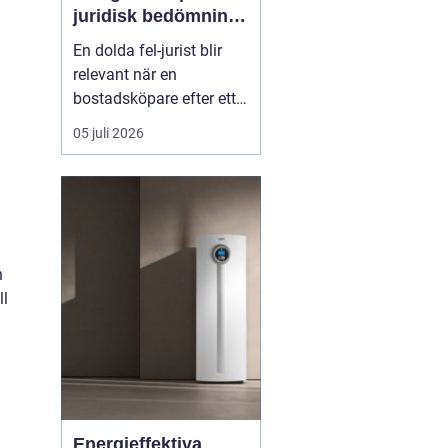
juridisk bedömning
av ansvar, bevisning
En dolda fel-jurist blir
och tvistlösning
relevant när en
bostadsköpare efter ett
fastighetsköp upptäcker
05 juli 2026
brister som inte varit
kända eller möjliga att
upptäcka vid
köpetillfället. Det kan
röra sig om fuktskador,
bri...
h
ll
Energieffektiva