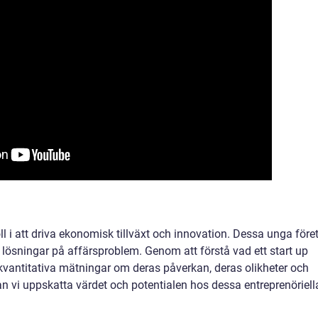
ll i att driva ekonomisk tillväxt och innovation. Dessa unga före
lösningar på affärsproblem. Genom att förstå vad ett start up
 kvantitativa mätningar om deras påverkan, deras olikheter och
an vi uppskatta värdet och potentialen hos dessa entreprenöriell