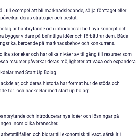
l, till exempel att bli marknadsledande, sälja företaget eller
påverkar deras strategier och beslut.
p bolag är banbrytande och introducerar helt nya koncept och
 bygger vidare på befintliga idéer och förbättrar dem. Båda
ångsrika, beroende på marknadsbehov och konkurrens.
lika storlekar och har olika nivåer av tillgång till resurser som
Dessa resurser påverkar deras möjligheter att växa och expandera
kdelar med Start Up Bolag
nackdelar, och deras historia har format hur de stöds och
de för- och nackdelar med start up bolag:
 banbrytande och introducerar nya idéer och lösningar på
lingen inom olika branscher.
rbetstillfällen och bidrar till ekonomisk tillväxt, särskilt i