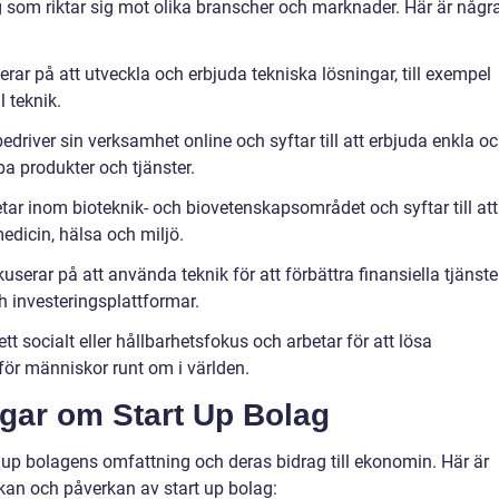
ag som riktar sig mot olika branscher och marknader. Här är någr
rar på att utveckla och erbjuda tekniska lösningar, till exempel
 teknik.
edriver sin verksamhet online och syftar till att erbjuda enkla o
pa produkter och tjänster.
tar inom bioteknik- och biovetenskapsområdet och syftar till att
edicin, hälsa och miljö.
userar på att använda teknik för att förbättra finansiella tjänster
h investeringsplattformar.
tt socialt eller hållbarhetsfokus och arbetar för att lösa
 för människor runt om i världen.
ngar om Start Up Bolag
rt up bolagens omfattning och deras bidrag till ekonomin. Här är
kan och påverkan av start up bolag: