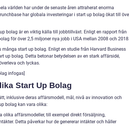
 hela världen har under de senaste åren attraherat enorma
Crunchbase har globala investeringar i start up bolag ökat till öve
p bolag är en viktig källa till jobbtillväxt. Enligt en rapport från
olag för över 2,5 miljoner nya jobb i USA mellan 2008 och 2018
 många start up bolag. Enligt en studie från Harvard Business
rt up bolag. Detta betonar betydelsen av en stark affärsidé,
överleva och lyckas.
olag infogas]
lika Start Up Bolag
 sätt, inklusive deras affärsmodell, mål, nivå av innovation och
 up bolag kan vara olika:
 olika affärsmodeller, till exempel direkt försäljning,
täkter. Detta påverkar hur de genererar intäkter och håller