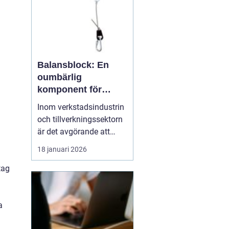
Balansblock: En
oumbärlig
komponent för
ergonomiska
Inom verkstadsindustrin
arbetsmiljöer
och tillverkningssektorn
är det avgörande att
upprätthålla en säker
18 januari 2026
och effektiv arbetsmiljö.
En del av denna
tag
arbetsmiljö innefattar
användningen av
hjälpmedel som främjar
a
erg...