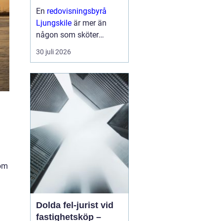
för företagets
En
redovisningsbyrå
ekonomi
Ljungskile
är mer än
någon som sköter
bokföringen i
30 juli 2026
bakgrunden. För många
små och medelstora fö...
 om
Dolda fel-jurist vid
fastighetsköp –