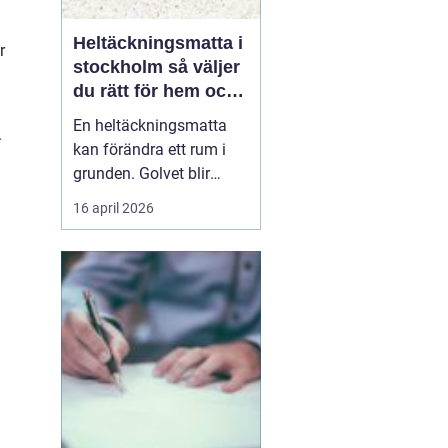
Heltäckningsmatta i
r
stockholm så väljer
du rätt för hem och
kontor
En heltäckningsmatta
.
kan förändra ett rum i
grunden. Golvet blir
mjukare, ljudnivån
16 april 2026
sjunker och hela miljön
upplevs som mer
ombonad. I en storstad
som Stockholm, där
många bor trångt och
ljud lätt sprids mellan
våningsplan och
lägenheter, har heltäck...