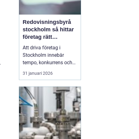
Redovisningsbyrå
stockholm så hittar
företag rätt
långsiktig partner
Att driva företag i
Stockholm innebär
tempo, konkurrens och
.
många beslut. Särskilt
31 januari 2026
ekonomin kräver mer tid
än många först tror.
Därför väljer allt fler
entreprenörer att ta hjälp
av
en redovisningsbyrå
Stockholm i<...