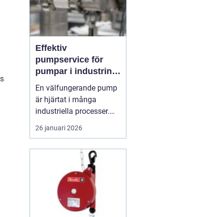
Effektiv
pumpservice för
pumpar i industrin –
as
så säkrar du driften
En välfungerande pump
är hjärtat i många
industriella processer.
När flödet stannar,
26 januari 2026
stannar ofta hela
produktionen.
Professionell
pumpservice
– pumpar
...