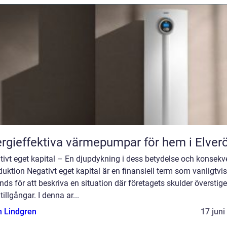
rgieffektiva värmepumpar för hem i Elver
tivt eget kapital – En djupdykning i dess betydelse och konsekv
duktion Negativt eget kapital är en finansiell term som vanligtvis
ds för att beskriva en situation där företagets skulder överstige
tillgångar. I denna ar...
n Lindgren
17 juni