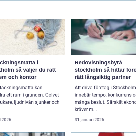
äckningsmatta i
Redovisningsbyrå
 väljer du rätt
stockholm så hittar företag
hem och kontor
rätt långsiktig partner
ltäckningsmatta kan
Att driva företag i Stockholm
ra ett rum i grunden. Golvet
innebär tempo, konkurrens 
jukare, ljudnivån sjunker och
många beslut. Särskilt eko
kräver m...
l 2026
31 januari 2026