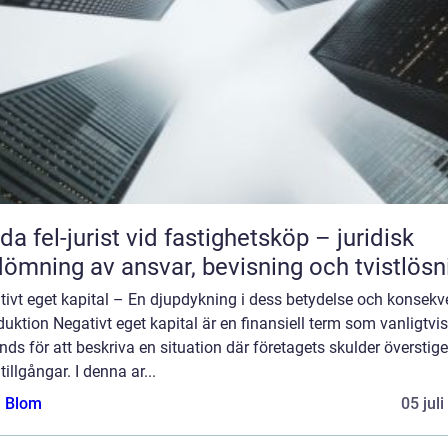
da fel-jurist vid fastighetsköp – juridisk
ömning av ansvar, bevisning och tvistlösn
tivt eget kapital – En djupdykning i dess betydelse och konsekv
duktion Negativt eget kapital är en finansiell term som vanligtvis
ds för att beskriva en situation där företagets skulder överstige
tillgångar. I denna ar...
a Blom
05 jul