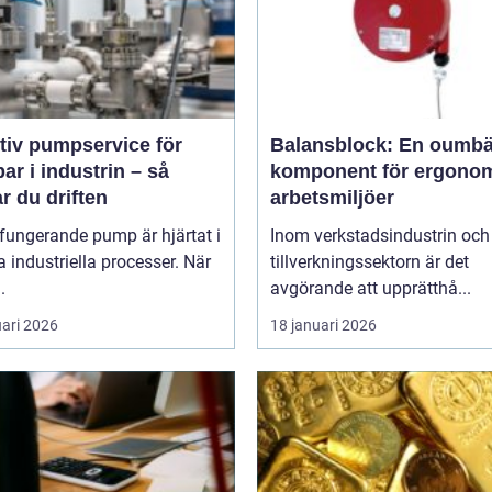
tiv pumpservice för
Balansblock: En oumbä
r i industrin – så
komponent för ergono
r du driften
arbetsmiljöer
fungerande pump är hjärtat i
Inom verkstadsindustrin och
industriella processer. När
tillverkningssektorn är det
.
avgörande att upprätthå...
uari 2026
18 januari 2026