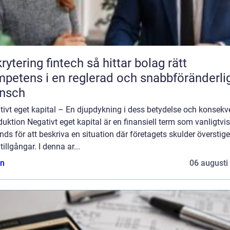
ring fintech så hittar bolag rätt
petens i en reglerad och snabbföränderli
ansch
tivt eget kapital – En djupdykning i dess betydelse och konsekv
duktion Negativt eget kapital är en finansiell term som vanligtvis
ds för att beskriva en situation där företagets skulder överstige
tillgångar. I denna ar...
n
06 augusti