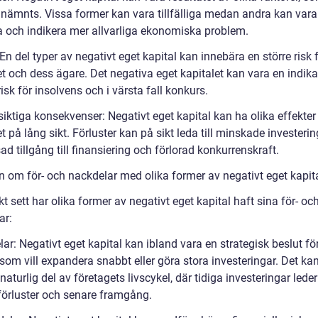
e nämnts. Vissa former kan vara tillfälliga medan andra kan vara
a och indikera mer allvarliga ekonomiska problem.
 En del typer av negativt eget kapital kan innebära en större risk 
t och dess ägare. Det negativa eget kapitalet kan vara en indika
isk för insolvens och i värsta fall konkurs.
iktiga konsekvenser: Negativt eget kapital kan ha olika effekter
t på lång sikt. Förluster kan på sikt leda till minskade investerin
d tillgång till finansiering och förlorad konkurrenskraft.
en om för- och nackdelar med olika former av negativt eget kapit
kt sett har olika former av negativt eget kapital haft sina för- oc
ar:
lar: Negativt eget kapital kan ibland vara en strategisk beslut för
som vill expandera snabbt eller göra stora investeringar. Det ka
naturlig del av företagets livscykel, där tidiga investeringar leder 
 förluster och senare framgång.