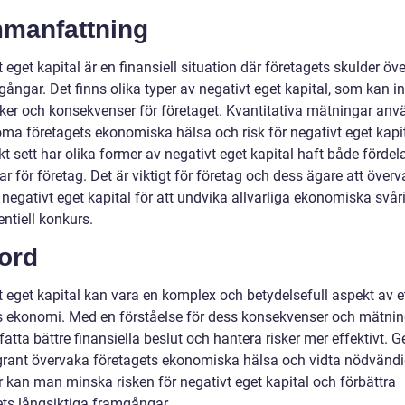
manfattning
 eget kapital är en finansiell situation där företagets skulder öve
lgångar. Det finns olika typer av negativt eget kapital, som kan 
isker och konsekvenser för företaget. Kvantitativa mätningar anv
öma företagets ekonomiska hälsa och risk för negativt eget kapit
kt sett har olika former av negativt eget kapital haft både fördel
r för företag. Det är viktigt för företag och dess ägare att över
negativt eget kapital för att undvika allvarliga ekonomiska svår
ntiell konkurs.
ord
t eget kapital kan vara en komplex och betydelsefull aspekt av e
s ekonomi. Med en förståelse för dess konsekvenser och mätni
fatta bättre finansiella beslut och hantera risker mer effektivt.
grant övervaka företagets ekonomiska hälsa och vidta nödvänd
r kan man minska risken för negativt eget kapital och förbättra
ets långsiktiga framgångar.