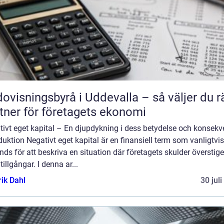
ovisningsbyrå i Uddevalla – så väljer du r
tner för företagets ekonomi
tivt eget kapital – En djupdykning i dess betydelse och konsekv
duktion Negativt eget kapital är en finansiell term som vanligtvis
ds för att beskriva en situation där företagets skulder överstige
tillgångar. I denna ar...
rik Dahl
30 jul