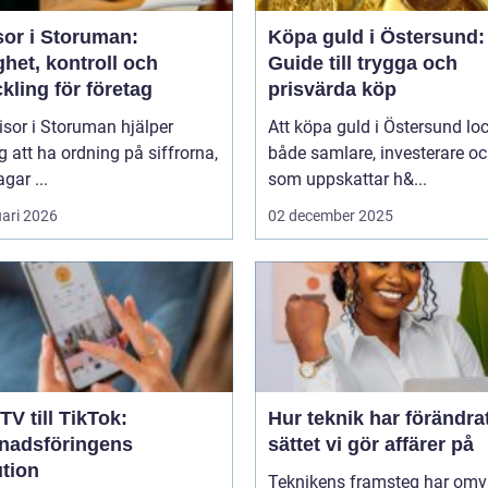
sor i Storuman:
Köpa guld i Östersund:
het, kontroll och
Guide till trygga och
kling för företag
prisvärda köp
isor i Storuman hjälper
Att köpa guld i Östersund lo
g att ha ordning på siffrorna,
både samlare, investerare o
agar ...
som uppskattar h&...
uari 2026
02 december 2025
TV till TikTok:
Hur teknik har förändra
nadsföringens
sättet vi gör affärer på
ution
Teknikens framsteg har omv