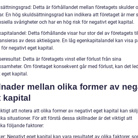
dsättningsgrad: Detta är förhållandet mellan företagets skulder 
ar. En hög skuldsättningsgrad kan indikera att företaget är mer 
nsiella svårigheter och har en hög risk för negativt eget kapital.
apitalandel: Detta förhållande visar hur stor del av företagets t
ansieras av dess aktieägare. En låg egenkapitalandel kan visa p
 för negativt eget kapital.
seresultat: Detta är företagets vinst eller förlust från sina
ksamheter. Om företaget konsekvent går med förlust, kan det leda
 eget kapital.
lnader mellan olika former av neg
 kapital
iktigt att notera att olika former av negativt eget kapital kan skilj
lika situationer. För att förstå dessa skillnader är det viktigt att
ka följande faktorer:
er: Negativt eget kapital kan vara resultatet av olika faktorer, s