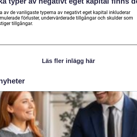
ka typer av negativt eget kapital finns d
 av de vanligaste typerna av negativt eget kapital inkluderar
mulerade förluster, undervärderade tillgångar och skulder som
tiger tillgångar.
Läs fler inlägg här
 nyheter