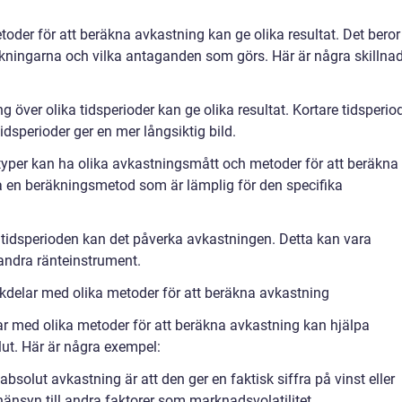
metoder för att beräkna avkastning kan ge olika resultat. Det beror
äkningarna och vilka antaganden som görs. Här är några skillna
 över olika tidsperioder kan ge olika resultat. Kortare tidsperio
idsperioder ger en mer långsiktig bild.
styper kan ha olika avkastningsmått och metoder för att beräkna
da en beräkningsmetod som är lämplig för den specifika
 tidsperioden kan det påverka avkastningen. Detta kan vara
 andra ränteinstrument.
kdelar med olika metoder för att beräkna avkastning
lar med olika metoder för att beräkna avkastning kan hjälpa
lut. Här är några exempel:
bsolut avkastning är att den ger en faktisk siffra på vinst eller
 hänsyn till andra faktorer som marknadsvolatilitet.