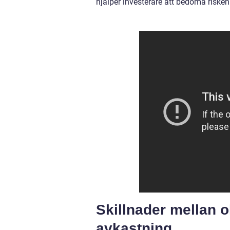
hjälper investerare att bedöma risken 
Skillnader mellan o
avkastning