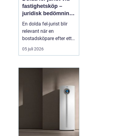
fastighetsköp –
juridisk bedömning
av ansvar, bevisning
En dolda fel-jurist blir
och tvistlösning
relevant när en
bostadsköpare efter ett
fastighetsköp upptäcker
05 juli 2026
brister som inte varit
kända eller möjliga att
upptäcka vid
köpetillfället. Det kan
röra sig om fuktskador,
bri...