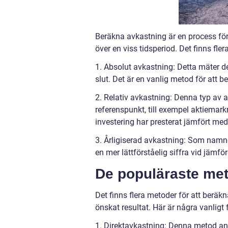
Beräkna avkastning är en process för 
över en viss tidsperiod. Det finns fler
1. Absolut avkastning: Detta mäter den
slut. Det är en vanlig metod för att
2. Relativ avkastning: Denna typ av 
referenspunkt, till exempel aktiemarkn
investering har presterat jämfört med
3. Årligiserad avkastning: Som namnet
en mer lättförståelig siffra vid jämför
De populäraste met
Det finns flera metoder för att beräk
önskat resultat. Här är några vanli
1. Direktavkastning: Denna metod anv