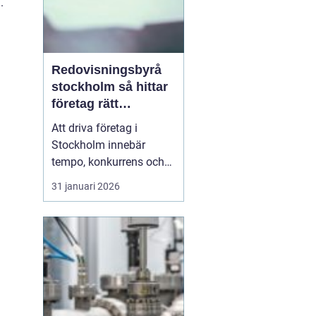
.
Redovisningsbyrå
stockholm så hittar
företag rätt
långsiktig partner
Att driva företag i
Stockholm innebär
tempo, konkurrens och
många beslut. Särskilt
31 januari 2026
ekonomin kräver mer tid
än många först tror.
Därför väljer allt fler
entreprenörer att ta hjälp
av
en redovisningsbyrå
Stockholm i<...