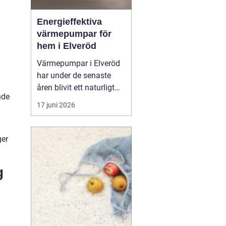
Energieffektiva
värmepumpar för
hem i Elveröd
Värmepumpar i Elveröd
har under de senaste
åren blivit ett naturligt
nde
samtalsämne för
17 juni 2026
villaägare som vill
kombinera lägre
uppvärmningskostnader
ger
med ett mer hållbart
energival. Många hus i
g
områ...