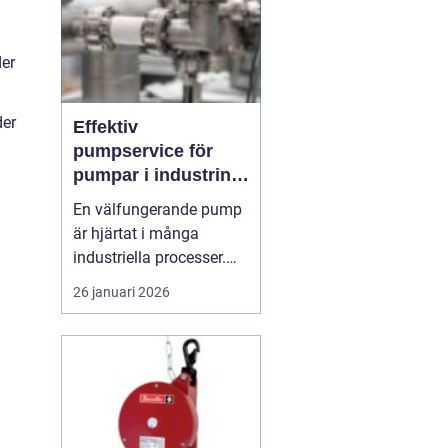
der
der
Effektiv
pumpservice för
pumpar i industrin –
så säkrar du driften
En välfungerande pump
är hjärtat i många
industriella processer.
När flödet stannar,
26 januari 2026
stannar ofta hela
produktionen.
Professionell
pumpservice
– pumpar
...