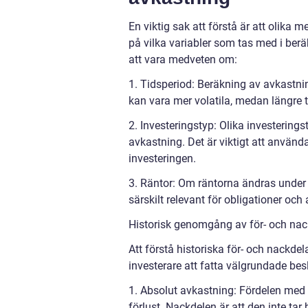
En viktig sak att förstå är att olika 
på vilka variabler som tas med i ber
att vara medveten om:
1. Tidsperiod: Beräkning av avkastning
kan vara mer volatila, medan längre t
2. Investeringstyp: Olika investering
avkastning. Det är viktigt att använ
investeringen.
3. Räntor: Om räntorna ändras under
särskilt relevant för obligationer och
Historisk genomgång av för- och nac
Att förstå historiska för- och nackde
investerare att fatta välgrundade bes
1. Absolut avkastning: Fördelen med a
förlust. Nackdelen är att den inte tar