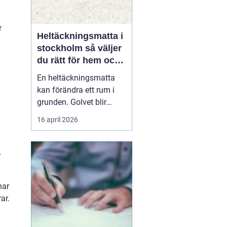
r
Heltäckningsmatta i
stockholm så väljer
du rätt för hem och
kontor
En heltäckningsmatta
kan förändra ett rum i
grunden. Golvet blir
mjukare, ljudnivån
16 april 2026
sjunker och hela miljön
upplevs som mer
ombonad. I en storstad
r
som Stockholm, där
många bor trångt och
nar
ljud lätt sprids mellan
ar.
våningsplan och
lägenheter, har heltäck...