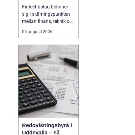
reglerad och
Fintechbolag befinner
snabbföränderlig
sig i skärningspunkten
bransch
mellan finans, teknik och
innovation. Tempot är
06 augusti 2026
högt, affärsmodellerna
förändras snabbt och
nya regelverk påverkar
vardagen. Samtidigt
behöver kunderna känna
tillit, och
tillsynsmyndigheter
kräver ordning ...
Redovisningsbyrå i
Uddevalla – så