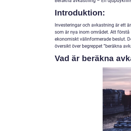
Beräkna avkastning – En djupdykning 
Introduktion:
Investeringar och avkastning är ett 
som är nya inom området. Att förstå 
ekonomiskt välinformerade beslut. Den
översikt över begreppet ”beräkna avka
Vad är beräkna avk