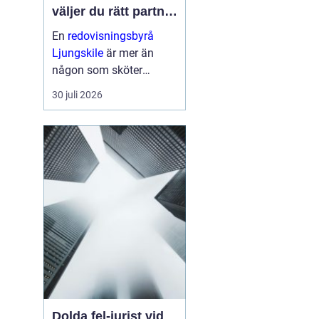
väljer du rätt partner
för företagets
En
redovisningsbyrå
ekonomi
Ljungskile
är mer än
någon som sköter
bokföringen i
30 juli 2026
bakgrunden. För många
små och medelstora fö...
Dolda fel-jurist vid