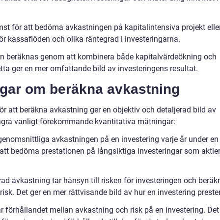
mst för att bedöma avkastningen på kapitalintensiva projekt elle
för kassaflöden och olika räntegrad i investeringarna.
gen beräknas genom att kombinera både kapitalvärdeökning och
tta ger en mer omfattande bild av investeringens resultat.
ngar om beräkna avkastning
r att beräkna avkastning ger en objektiv och detaljerad bild av
 några vanligt förekommande kvantitativa mätningar:
 genomsnittliga avkastningen på en investering varje år under en
 att bedöma prestationen på långsiktiga investeringar som aktie
rad avkastning tar hänsyn till risken för investeringen och beräk
risk. Det ger en mer rättvisande bild av hur en investering prester
 förhållandet mellan avkastning och risk på en investering. Det