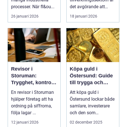
processer. När fl&ou...
det avgörande att
upprätthå...
26 januari 2026
18 januari 2026
Revisor i
Köpa guld i
Storuman:
Östersund: Guide
Trygghet, kontroll
till trygga och
och utveckling för
prisvärda köp
En revisor i Storuman
Att köpa guld i
företag
hjälper företag att ha
Östersund lockar både
ordning på siffrorna,
samlare, investerare
följa lagar ...
och den som
uppskattar h&...
12 januari 2026
02 december 2025