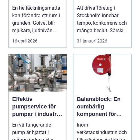
hem och kontor
långsiktig partner
En heltäckningsmatta
Att driva företag i
kan förändra ett rum i
Stockholm innebär
grunden. Golvet blir
tempo, konkurrens och
mjukare, ljudnivån
många beslut. Särskilt
sjunker och hela...
ekonomin kräver m...
16 april 2026
31 januari 2026
Effektiv
Balansblock: En
pumpservice för
oumbärlig
pumpar i industrin
komponent för
– så säkrar du
ergonomiska
En välfungerande
Inom
driften
arbetsmiljöer
pump är hjärtat i
verkstadsindustrin och
många industriella
tillverkningssektorn är