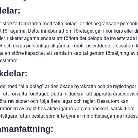
elar:
e största fördelarna med ”alla bolag” är det begränsade personl
 för ägarna. Detta innebär att om företaget går i konkurs eller 
er, riskerar ägarna endast att förlora det belopp de investerade i
et och deras personliga tillgångar förblir oskyddade. Dessutom k
a en större kapacitet att samla in kapital genom försäljning av ak
vesterare.
kdelar:
del med ”alla bolag” är den ökade byråkratin och de regleringa
r att förvalta företaget. Detta inkluderar att upprätta årsredovisn
ra revisioner och följa flera lagar och regler. Dessutom kan
rationen av makt hos aktieägarna vara en nackdel, särskilt om
etsägare fattar beslut som inte gynnar minoritetsägarnas intress
manfattning: