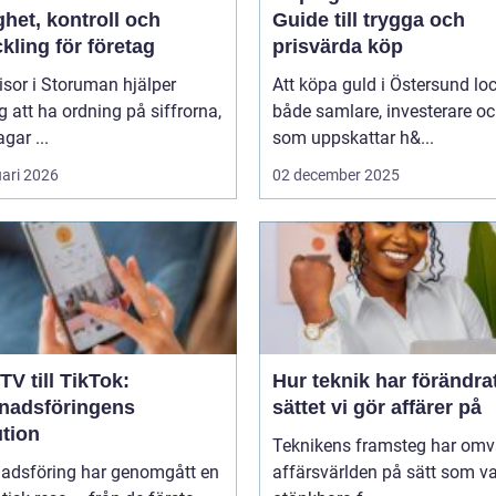
het, kontroll och
Guide till trygga och
kling för företag
prisvärda köp
isor i Storuman hjälper
Att köpa guld i Östersund lo
g att ha ordning på siffrorna,
både samlare, investerare o
agar ...
som uppskattar h&...
uari 2026
02 december 2025
TV till TikTok:
Hur teknik har förändra
nadsföringens
sättet vi gör affärer på
ution
Teknikens framsteg har omv
adsföring har genomgått en
affärsvärlden på sätt som va