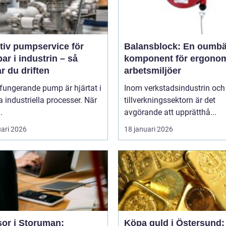
tiv pumpservice för
Balansblock: En oumbä
r i industrin – så
komponent för ergono
r du driften
arbetsmiljöer
fungerande pump är hjärtat i
Inom verkstadsindustrin och
industriella processer. När
tillverkningssektorn är det
.
avgörande att upprätthå...
uari 2026
18 januari 2026
sor i Storuman:
Köpa guld i Östersund: