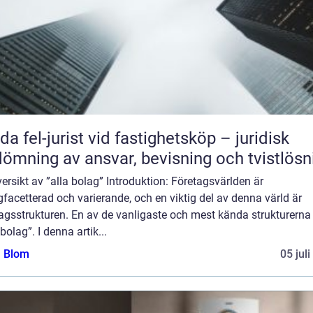
da fel-jurist vid fastighetsköp – juridisk
ömning av ansvar, bevisning och tvistlösn
ersikt av ”alla bolag” Introduktion: Företagsvärlden är
acetterad och varierande, och en viktig del av denna värld är
agsstrukturen. En av de vanligaste och mest kända strukturerna
 bolag”. I denna artik...
a Blom
05 jul