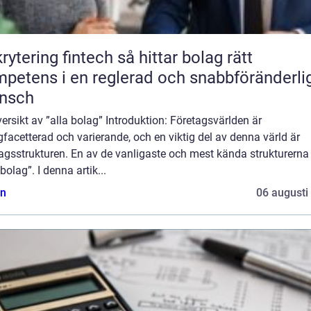
ring fintech så hittar bolag rätt
petens i en reglerad och snabbföränderli
ansch
ersikt av ”alla bolag” Introduktion: Företagsvärlden är
acetterad och varierande, och en viktig del av denna värld är
agsstrukturen. En av de vanligaste och mest kända strukturerna
 bolag”. I denna artik...
n
06 augusti