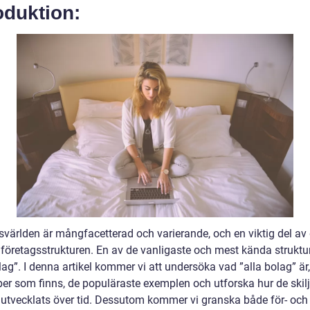
oduktion:
svärlden är mångfacetterad och varierande, och en viktig del av
r företagsstrukturen. En av de vanligaste och mest kända struktu
lag”. I denna artikel kommer vi att undersöka vad ”alla bolag” är
per som finns, de populäraste exemplen och utforska hur de skilj
 utvecklats över tid. Dessutom kommer vi granska både för- och