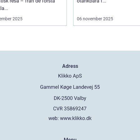
isk resa – från de första
otänkbara f...
la...
ember 2025
06 november 2025
Adress
web:
www.klikko.dk
Menu