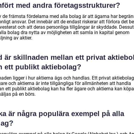
mfört med andra företagsstrukturer?
v de främsta fördelarna med alla bolag är att ägarna har begrän
nligt ansvar. Det innebär att de endast riskerar att förlora det b
nvesterat och att deras personliga tillgångar är skyddade. Dess
alla bolag dra nytta av möjligheten att samla in kapital genom
ljning av aktier.
 är skillnaden mellan ett privat aktiebo
 ett publikt aktiebolag?
naden ligger i hur aktierna ägs och handlas. Ett privat aktiebolag
are och aktierna är inte tillgängliga för allmänheten att handla
n ett publikt aktiebolag kan ha fler ägare och aktierna kan köp
äljas på en börs.
ka är några populära exempel på alla
lag?