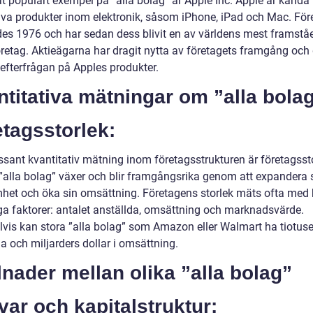
t populärt exempel på ”alla bolag” är Apple Inc. Apple är kända 
iva produkter inom elektronik, såsom iPhone, iPad och Mac. För
es 1976 och har sedan dess blivit en av världens mest framstå
öretag. Aktieägarna har dragit nytta av företagets framgång och
efterfrågan på Apples produkter.
titativa mätningar om ”alla bola
tagsstorlek:
ssant kvantitativ mätning inom företagsstrukturen är företagssto
alla bolag” växer och blir framgångsrika genom att expandera 
het och öka sin omsättning. Företagens storlek mäts ofta med 
tiga faktorer: antalet anställda, omsättning och marknadsvärde.
vis kan stora ”alla bolag” som Amazon eller Walmart ha tiotuse
a och miljarders dollar i omsättning.
lnader mellan olika ”alla bolag”
ar och kapitalstruktur: