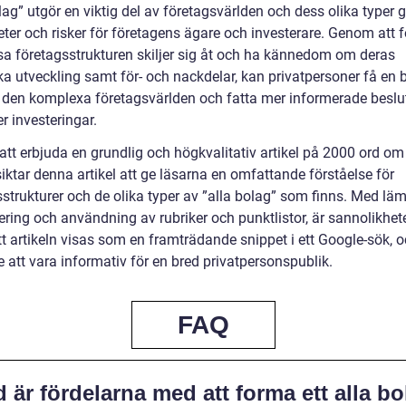
lag” utgör en viktig del av företagsvärlden och dess olika typer 
ter och risker för företagens ägare och investerare. Genom att f
sa företagsstrukturen skiljer sig åt och ha kännedom om deras
ka utveckling samt för- och nackdelar, kan privatpersoner få en b
 i den komplexa företagsvärlden och fatta mer informerade beslu
er investeringar.
tt erbjuda en grundlig och högkvalitativ artikel på 2000 ord om 
iktar denna artikel att ge läsarna en omfattande förståelse för
strukturer och de olika typer av ”alla bolag” som finns. Med läm
ering och användning av rubriker och punktlistor, är sannolikhet
tt artikeln visas som en framträdande snippet i ett Google-sök, 
te att vara informativ för en bred privatpersonspublik.
FAQ
 är fördelarna med att forma ett alla bo