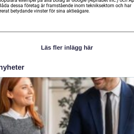
populära exempel på alla bolag är Google (Alphabet Inc.) och A
 Båda dessa företag är framstående inom tekniksektorn och har
erat betydande vinster för sina aktieägare.
Läs fler inlägg här
 nyheter