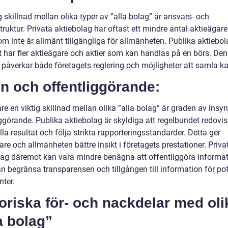
g skillnad mellan olika typer av ”alla bolag” är ansvars- och
truktur. Privata aktiebolag har oftast ett mindre antal aktieägar
om inte är allmänt tillgängliga för allmänheten. Publika aktiebo
 har fler aktieägare och aktier som kan handlas på en börs. De
 påverkar både företagets reglering och möjligheter att samla ka
n och offentliggörande:
are en viktig skillnad mellan olika ”alla bolag” är graden av insy
ggörande. Publika aktiebolag är skyldiga att regelbundet redovis
lla resultat och följa strikta rapporteringsstandarder. Detta ger
are och allmänheten bättre insikt i företagets prestationer. Priva
lag däremot kan vara mindre benägna att offentliggöra informat
an begränsa transparensen och tillgången till information för pot
nter.
oriska för- och nackdelar med oli
a bolag”