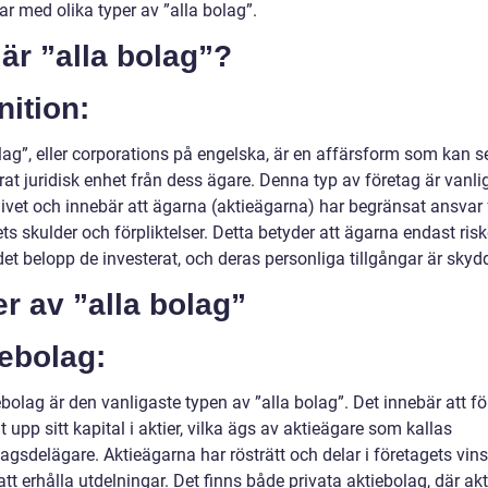
r med olika typer av ”alla bolag”.
är ”alla bolag”?
nition:
olag”, eller corporations på engelska, är en affärsform som kan 
rat juridisk enhet från dess ägare. Denna typ av företag är vanl
livet och innebär att ägarna (aktieägarna) har begränsat ansvar 
ts skulder och förpliktelser. Detta betyder att ägarna endast risk
det belopp de investerat, och deras personliga tillgångar är skyd
r av ”alla bolag”
ebolag:
ebolag är den vanligaste typen av ”alla bolag”. Det innebär att f
t upp sitt kapital i aktier, vilka ägs av aktieägare som kallas
agsdelägare. Aktieägarna har rösträtt och delar i företagets vins
t erhålla utdelningar. Det finns både privata aktiebolag, där ak