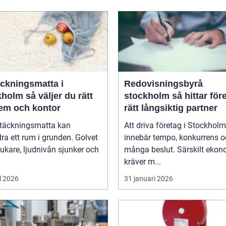
äckningsmatta i
Redovisningsbyrå
 väljer du rätt
stockholm så hittar företag
hem och kontor
rätt långsiktig partner
ltäckningsmatta kan
Att driva företag i Stockholm
ra ett rum i grunden. Golvet
innebär tempo, konkurrens 
jukare, ljudnivån sjunker och
många beslut. Särskilt eko
kräver m...
l 2026
31 januari 2026