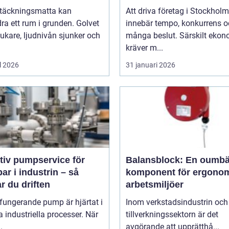
ltäckningsmatta kan
Att driva företag i Stockholm
ra ett rum i grunden. Golvet
innebär tempo, konkurrens 
jukare, ljudnivån sjunker och
många beslut. Särskilt eko
kräver m...
l 2026
31 januari 2026
tiv pumpservice för
Balansblock: En oumbä
r i industrin – så
komponent för ergono
r du driften
arbetsmiljöer
fungerande pump är hjärtat i
Inom verkstadsindustrin och
industriella processer. När
tillverkningssektorn är det
.
avgörande att upprätthå...