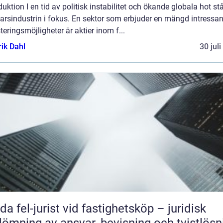
duktion I en tid av politisk instabilitet och ökande globala hot st
arsindustrin i fokus. En sektor som erbjuder en mängd intressa
teringsmöjligheter är aktier inom f...
rik Dahl
30 jul
da fel-jurist vid fastighetsköp – juridisk
ömning av ansvar, bevisning och tvistlösn