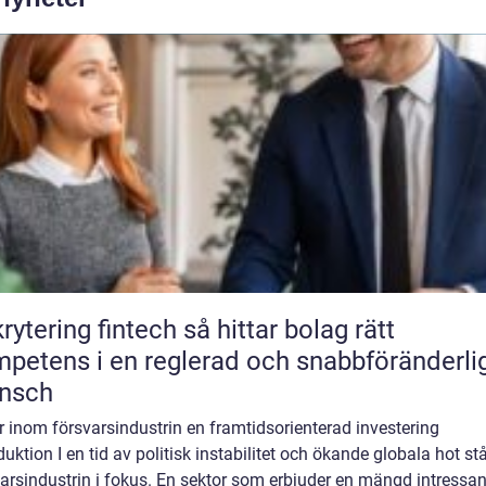
ring fintech så hittar bolag rätt
petens i en reglerad och snabbföränderli
ansch
r inom försvarsindustrin en framtidsorienterad investering
duktion I en tid av politisk instabilitet och ökande globala hot st
arsindustrin i fokus. En sektor som erbjuder en mängd intressa