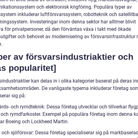
kationssystem och elektronisk krigföring. Populära typer av
ssystem inkluderar luftförsvarssystem, robotteknik och satellitb
ningssystem. Investeringar inom denna sektor har alltmer blivit
va för privatpersoner, då den förväntas växa i takt med ökade
sutgifter och behovet av modernisering av försvarsinfrastruktur
n.
per av försvarsindustriaktier och
s popularitet]
industriaktier kan delas in i olika kategorier baserat på deras in
ksamhetsområden. De vanligaste typerna inkluderar företag so
serar sig på:
ärds- och rymdteknik: Dessa företag utvecklar och tillverkar flyg
 och rymdfarkoster. Exempel på populära företag inom denna ka
rar Boeing och Lockheed Martin.
- och sjöförsvar: Dessa företag specialiserar sig på markbasera