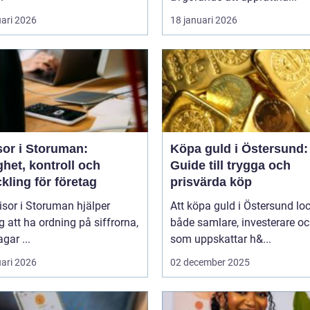
uari 2026
18 januari 2026
sor i Storuman:
Köpa guld i Östersund:
het, kontroll och
Guide till trygga och
kling för företag
prisvärda köp
isor i Storuman hjälper
Att köpa guld i Östersund lo
g att ha ordning på siffrorna,
både samlare, investerare o
agar ...
som uppskattar h&...
uari 2026
02 december 2025