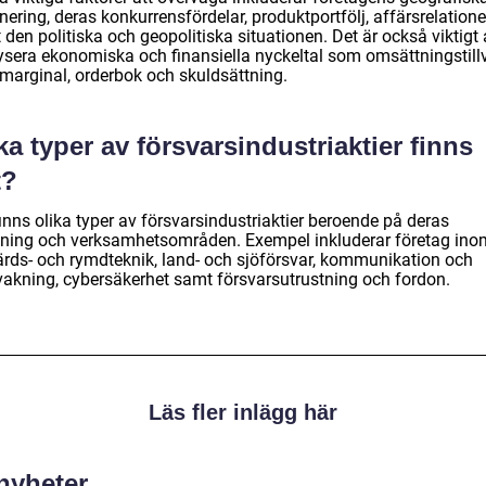
ering, deras konkurrensfördelar, produktportfölj, affärsrelatione
den politiska och geopolitiska situationen. Det är också viktigt 
ysera ekonomiska och finansiella nyckeltal som omsättningstillv
tmarginal, orderbok och skuldsättning.
ka typer av försvarsindustriaktier finns
t?
inns olika typer av försvarsindustriaktier beroende på deras
ktning och verksamhetsområden. Exempel inkluderar företag ino
färds- och rymdteknik, land- och sjöförsvar, kommunikation och
vakning, cybersäkerhet samt försvarsutrustning och fordon.
Läs fler inlägg här
 nyheter