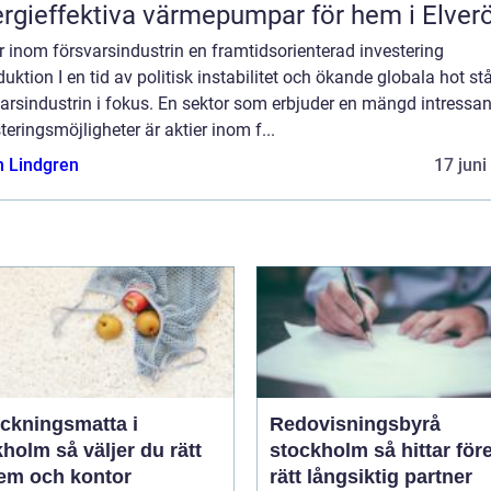
rgieffektiva värmepumpar för hem i Elver
r inom försvarsindustrin en framtidsorienterad investering
duktion I en tid av politisk instabilitet och ökande globala hot st
arsindustrin i fokus. En sektor som erbjuder en mängd intressa
teringsmöjligheter är aktier inom f...
n Lindgren
17 juni
äckningsmatta i
Redovisningsbyrå
 väljer du rätt
stockholm så hittar företag
hem och kontor
rätt långsiktig partner