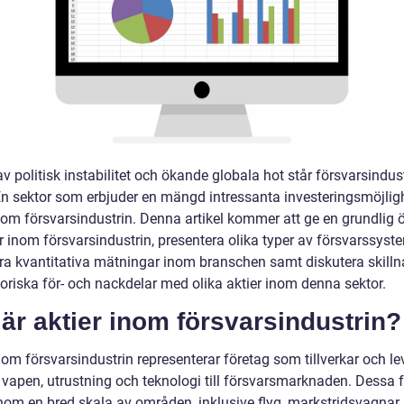
 av politisk instabilitet och ökande globala hot står försvarsindust
En sektor som erbjuder en mängd intressanta investeringsmöjligh
nom försvarsindustrin. Denna artikel kommer att ge en grundlig ö
r inom försvarsindustrin, presentera olika typer av försvarssyst
ra kvantitativa mätningar inom branschen samt diskutera skilln
toriska för- och nackdelar med olika aktier inom denna sektor.
är aktier inom försvarsindustrin?
nom försvarsindustrin representerar företag som tillverkar och le
a vapen, utrustning och teknologi till försvarsmarknaden. Dessa 
inom en bred skala av områden, inklusive flyg, markstridsvagnar,