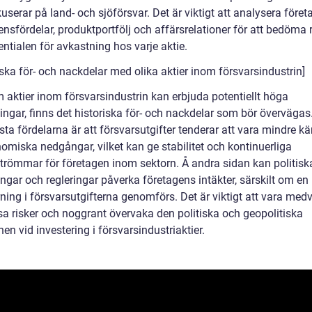
serar på land- och sjöförsvar. Det är viktigt att analysera föret
nsfördelar, produktportfölj och affärsrelationer för att bedöma 
ntialen för avkastning hos varje aktie.
iska för- och nackdelar med olika aktier inom försvarsindustrin]
 aktier inom försvarsindustrin kan erbjuda potentiellt höga
ngar, finns det historiska för- och nackdelar som bör övervägas.
ta fördelarna är att försvarsutgifter tenderar att vara mindre kä
omiska nedgångar, vilket kan ge stabilitet och kontinuerliga
strömmar för företagen inom sektorn. Å andra sidan kan politisk
ngar och regleringar påverka företagens intäkter, särskilt om en 
ning i försvarsutgifterna genomförs. Det är viktigt att vara med
a risker och noggrant övervaka den politiska och geopolitiska
nen vid investering i försvarsindustriaktier.