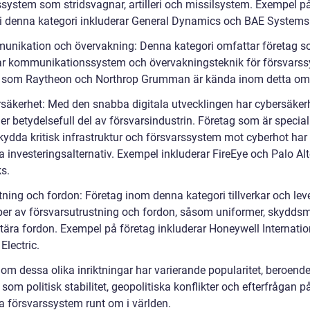
ssystem som stridsvagnar, artilleri och missilsystem. Exempel p
 i denna kategori inkluderar General Dynamics och BAE Systems
unikation och övervakning: Denna kategori omfattar företag 
ar kommunikationssystem och övervakningsteknik för försvarss
 som Raytheon och Northrop Grumman är kända inom detta om
rsäkerhet: Med den snabba digitala utvecklingen har cybersäkerhe
er betydelsefull del av försvarsindustrin. Företag som är specia
kydda kritisk infrastruktur och försvarssystem mot cyberhot har b
a investeringsalternativ. Exempel inkluderar FireEye och Palo Al
s.
tning och fordon: Företag inom denna kategori tillverkar och lev
yper av försvarsutrustning och fordon, såsom uniformer, skyddsm
itära fordon. Exempel på företag inkluderar Honeywell Internati
Electric.
nom dessa olika inriktningar har varierande popularitet, beroend
 som politisk stabilitet, geopolitiska konflikter och efterfrågan p
 försvarssystem runt om i världen.