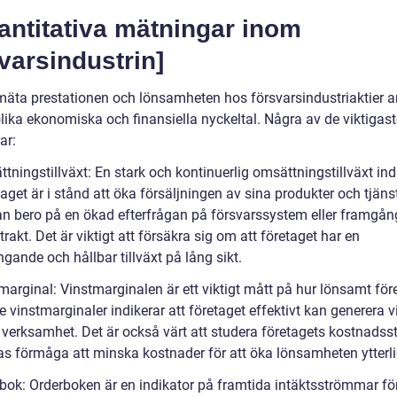
antitativa mätningar inom
varsindustrin]
 mäta prestationen och lönsamheten hos försvarsindustriaktier 
lika ekonomiska och finansiella nyckeltal. Några av de viktigast
ar:
tningstillväxt: En stark och kontinuerlig omsättningstillväxt ind
taget är i stånd att öka försäljningen av sina produkter och tjänst
an bero på en ökad efterfrågan på försvarssystem eller framgån
rakt. Det är viktigt att försäkra sig om att företaget har en
ngande och hållbar tillväxt på lång sikt.
marginal: Vinstmarginalen är ett viktigt mått på hur lönsamt för
e vinstmarginaler indikerar att företaget effektivt kan generera v
 verksamhet. Det är också värt att studera företagets kostnadsst
as förmåga att minska kostnader för att öka lönsamheten ytterli
rbok: Orderboken är en indikator på framtida intäktsströmmar fö