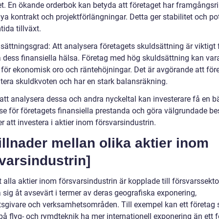
et. En ökande orderbok kan betyda att företaget har framgångsri
ya kontrakt och projektförlängningar. Detta ger stabilitet och po
tida tillväxt.
sättningsgrad: Att analysera företagets skuldsättning är viktigt f
dess finansiella hälsa. Företag med hög skuldsättning kan var
 för ekonomisk oro och räntehöjningar. Det är avgörande att för
tera skuldkvoten och har en stark balansräkning.
tt analysera dessa och andra nyckeltal kan investerare få en bä
lse för företagets finansiella prestanda och göra välgrundade be
er att investera i aktier inom försvarsindustrin.
illnader mellan olika aktier inom
varsindustrin]
t alla aktier inom försvarsindustrin är kopplade till försvarssekt
a sig åt avsevärt i termer av deras geografiska exponering,
tsgivare och verksamhetsområden. Till exempel kan ett företag
 på flyg- och rymdteknik ha mer internationell exponering än ett 