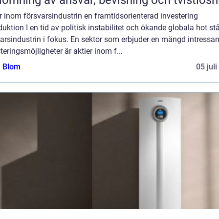
r inom försvarsindustrin en framtidsorienterad investering
duktion I en tid av politisk instabilitet och ökande globala hot st
arsindustrin i fokus. En sektor som erbjuder en mängd intressa
teringsmöjligheter är aktier inom f...
a Blom
05 jul