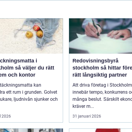
äckningsmatta i
Redovisningsbyrå
 väljer du rätt
stockholm så hittar företag
hem och kontor
rätt långsiktig partner
ltäckningsmatta kan
Att driva företag i Stockholm
ra ett rum i grunden. Golvet
innebär tempo, konkurrens 
jukare, ljudnivån sjunker och
många beslut. Särskilt eko
kräver m...
l 2026
31 januari 2026