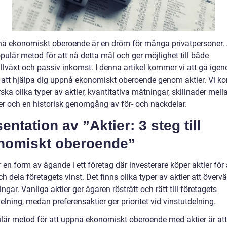
nå ekonomiskt oberoende är en dröm för många privatpersoner. 
pulär metod för att nå detta mål och ger möjlighet till både
illväxt och passiv inkomst. I denna artikel kommer vi att gå igen
r att hjälpa dig uppnå ekonomiskt oberoende genom aktier. Vi 
rska olika typer av aktier, kvantitativa mätningar, skillnader mell
ier och en historisk genomgång av för- och nackdelar.
entation av ”Aktier: 3 steg till
nomiskt oberoende”
r en form av ägande i ett företag där investerare köper aktier för a
h dela företagets vinst. Det finns olika typer av aktier att överv
ingar. Vanliga aktier ger ägaren rösträtt och rätt till företagets
elning, medan preferensaktier ger prioritet vid vinstutdelning.
lär metod för att uppnå ekonomiskt oberoende med aktier är att