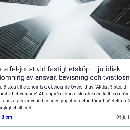
da fel-jurist vid fastighetsköp – juridisk
ömning av ansvar, bevisning och tvistlösn
r: 3 steg till ekonomiskt oberoende Översikt av ”Aktier: 3 steg till
omiskt oberoende” Att uppnå ekonomiskt oberoende är en dröm
 privatpersoner. Aktier är en populär metod för att nå detta må
öjlighet till båd...
a Blom
05 jul