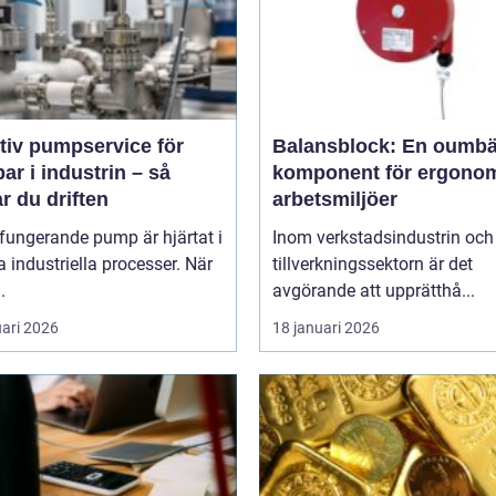
tiv pumpservice för
Balansblock: En oumbä
r i industrin – så
komponent för ergono
r du driften
arbetsmiljöer
fungerande pump är hjärtat i
Inom verkstadsindustrin och
industriella processer. När
tillverkningssektorn är det
.
avgörande att upprätthå...
uari 2026
18 januari 2026