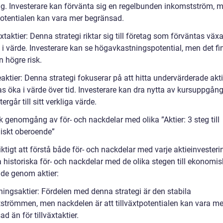
ng. Investerare kan förvänta sig en regelbunden inkomstström, 
tpotentialen kan vara mer begränsad.
äxtaktier: Denna strategi riktar sig till företag som förväntas vä
 i värde. Investerare kan se högavkastningspotential, men det fi
 högre risk.
aktier: Denna strategi fokuserar på att hitta undervärderade akt
s öka i värde över tid. Investerare kan dra nytta av kursuppgång
tergår till sitt verkliga värde.
k genomgång av för- och nackdelar med olika ”Aktier: 3 steg till
skt oberoende”
iktigt att förstå både för- och nackdelar med varje aktieinvesteri
 historiska för- och nackdelar med de olika stegen till ekonomis
de genom aktier:
ningsaktier: Fördelen med denna strategi är den stabila
strömmen, men nackdelen är att tillväxtpotentialen kan vara me
d än för tillväxtaktier.