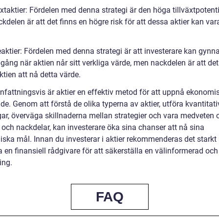
äxtaktier: Fördelen med denna strategi är den höga tillväxtpotenti
delen är att det finns en högre risk för att dessa aktier kan va
eaktier: Fördelen med denna strategi är att investerare kan gynn
ång när aktien når sitt verkliga värde, men nackdelen är att det
aktien att nå detta värde.
attningsvis är aktier en effektiv metod för att uppnå ekonomi
e. Genom att förstå de olika typerna av aktier, utföra kvantitat
ar, överväga skillnaderna mellan strategier och vara medveten
 och nackdelar, kan investerare öka sina chanser att nå sina
ska mål. Innan du investerar i aktier rekommenderas det starkt 
 en finansiell rådgivare för att säkerställa en välinformerad och
ing.
FAQ