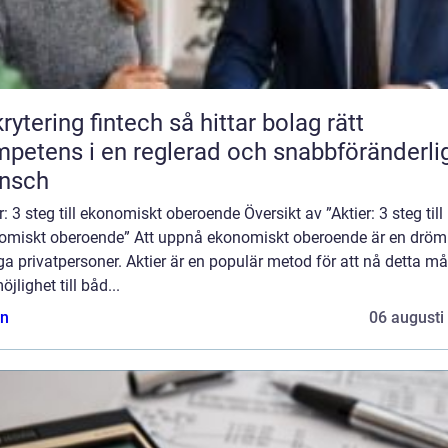
ring fintech så hittar bolag rätt
petens i en reglerad och snabbföränderli
ansch
r: 3 steg till ekonomiskt oberoende Översikt av ”Aktier: 3 steg till
omiskt oberoende” Att uppnå ekonomiskt oberoende är en dröm
 privatpersoner. Aktier är en populär metod för att nå detta må
öjlighet till båd...
n
06 augusti