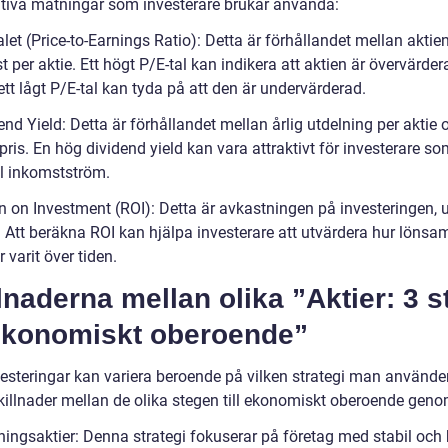
ativa mätningar som investerare brukar använda:
alet (Price-to-Earnings Ratio): Detta är förhållandet mellan aktien
t per aktie. Ett högt P/E-tal kan indikera att aktien är övervärder
tt lågt P/E-tal kan tyda på att den är undervärderad.
end Yield: Detta är förhållandet mellan årlig utdelning per aktie 
pris. En hög dividend yield kan vara attraktivt för investerare s
il inkomstström.
n on Investment (ROI): Detta är avkastningen på investeringen, ut
. Att beräkna ROI kan hjälpa investerare att utvärdera hur lönsa
r varit över tiden.
lnaderna mellan olika ”Aktier: 3 s
 ekonomiskt oberoende”
vesteringar kan variera beroende på vilken strategi man använder
killnader mellan de olika stegen till ekonomiskt oberoende genom
lningsaktier: Denna strategi fokuserar på företag med stabil och