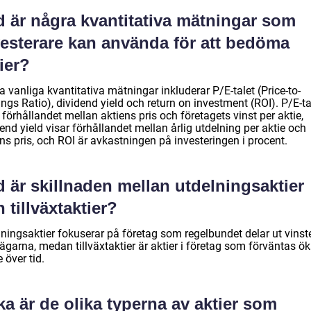
d är några kvantitativa mätningar som
vesterare kan använda för att bedöma
ier?
 vanliga kvantitativa mätningar inkluderar P/E-talet (Price-to-
ngs Ratio), dividend yield och return on investment (ROI). P/E-ta
 förhållandet mellan aktiens pris och företagets vinst per aktie,
end yield visar förhållandet mellan årlig utdelning per aktie och
ns pris, och ROI är avkastningen på investeringen i procent.
 är skillnaden mellan utdelningsaktier
 tillväxtaktier?
ningsaktier fokuserar på företag som regelbundet delar ut vinster
ägarna, medan tillväxtaktier är aktier i företag som förväntas ök
 över tid.
ka är de olika typerna av aktier som