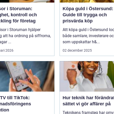
sor i Storuman:
Köpa guld i Östersund:
het, kontroll och
Guide till trygga och
kling för företag
prisvärda köp
isor i Storuman hjälper
Att köpa guld i Östersund lo
g att ha ordning på siffrorna,
både samlare, investerare o
agar ...
som uppskattar h&...
uari 2026
02 december 2025
TV till TikTok:
Hur teknik har förändra
nadsföringens
sättet vi gör affärer på
ution
Teknikens framsteg har omv