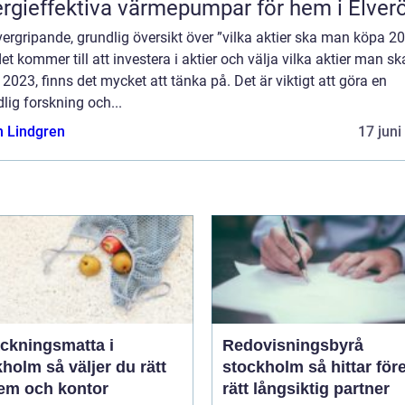
rgieffektiva värmepumpar för hem i Elver
ergripande, grundlig översikt över ”vilka aktier ska man köpa 2
et kommer till att investera i aktier och välja vilka aktier man sk
2023, finns det mycket att tänka på. Det är viktigt att göra en
lig forskning och...
n Lindgren
17 juni
äckningsmatta i
Redovisningsbyrå
 väljer du rätt
stockholm så hittar företag
hem och kontor
rätt långsiktig partner