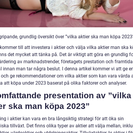
gripande, grundlig översikt över ”vilka aktier ska man köpa 2023
kommer till att investera i aktier och välja vilka aktier man ska 
nns det mycket att tänka på. Det är viktigt att göra en grundlig f
ärdering av marknadstrender, företagets prestation och framtida
l innan man tar några beslut. I denna artikel kommer vi att ge e
t och ge rekommendationer om vilka aktier som kan vara värda a
a att köpa under 2023 baserat på olika faktorer och analyser.
mfattande presentation av ”vilka
ier ska man köpa 2023”
ing i aktier kan vara en bra långsiktig strategi för att öka sin
ka tillväxt. Det finns olika typer av aktier att välja mellan, inkl
aktier, värdeaktier och utdelningsaktier. Tillväxtaktier är aktier i f