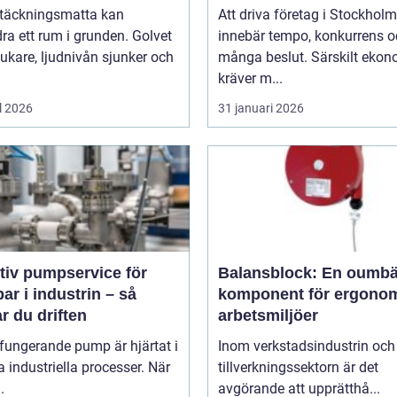
ltäckningsmatta kan
Att driva företag i Stockholm
ra ett rum i grunden. Golvet
innebär tempo, konkurrens 
jukare, ljudnivån sjunker och
många beslut. Särskilt eko
kräver m...
l 2026
31 januari 2026
tiv pumpservice för
Balansblock: En oumbä
r i industrin – så
komponent för ergono
r du driften
arbetsmiljöer
fungerande pump är hjärtat i
Inom verkstadsindustrin och
industriella processer. När
tillverkningssektorn är det
.
avgörande att upprätthå...