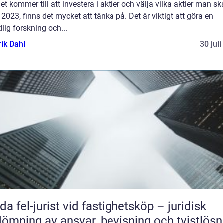
et kommer till att investera i aktier och välja vilka aktier man sk
2023, finns det mycket att tänka på. Det är viktigt att göra en
lig forskning och...
rik Dahl
30 jul
da fel-jurist vid fastighetsköp – juridisk
ömning av ansvar, bevisning och tvistlösn