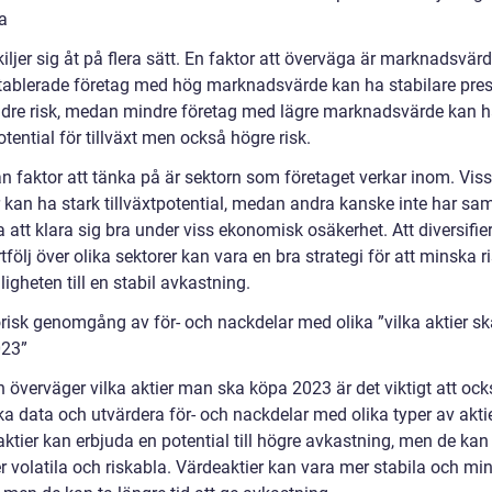
a
kiljer sig åt på flera sätt. En faktor att överväga är marknadsvärd
etablerade företag med hög marknadsvärde kan ha stabilare pres
dre risk, medan mindre företag med lägre marknadsvärde kan h
tential för tillväxt men också högre risk.
n faktor att tänka på är sektorn som företaget verkar inom. Vis
r kan ha stark tillväxtpotential, medan andra kanske inte har s
att klara sig bra under viss ekonomisk osäkerhet. Att diversifier
tfölj över olika sektorer kan vara en bra strategi för att minska r
igheten till en stabil avkastning.
orisk genomgång av för- och nackdelar med olika ”vilka aktier s
023”
överväger vilka aktier man ska köpa 2023 är det viktigt att också
ka data och utvärdera för- och nackdelar med olika typer av aktie
aktier kan erbjuda en potential till högre avkastning, men de ka
r volatila och riskabla. Värdeaktier kan vara mer stabila och mi