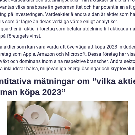
väntas växa snabbare än genomsnittet och har potentialen att 
ing på investeringen. Värdeaktier å andra sidan är aktier som h
 pris som är lägre än deras verkliga värde enligt analytiker.
gsaktier är aktier i företag som betalar utdelning till aktieägarn
på företagets vinst.
a aktier som kan vara värda att överväga att köpa 2023 inklude
öretag som Apple, Amazon och Microsoft. Dessa företag har visa
llväxt och dominans inom sina respektive branscher. Andra sektor
a inkluderar hälsa, miljövänliga energilösningar och kryptovalut
titativa mätningar om ”vilka akti
 man köpa 2023”