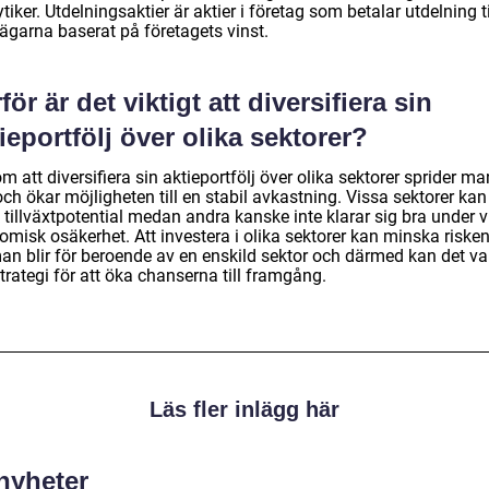
tiker. Utdelningsaktier är aktier i företag som betalar utdelning ti
eägarna baserat på företagets vinst.
för är det viktigt att diversifiera sin
ieportfölj över olika sektorer?
 att diversifiera sin aktieportfölj över olika sektorer sprider ma
och ökar möjligheten till en stabil avkastning. Vissa sektorer kan
 tillväxtpotential medan andra kanske inte klarar sig bra under v
misk osäkerhet. Att investera i olika sektorer kan minska risken
man blir för beroende av en enskild sektor och därmed kan det va
trategi för att öka chanserna till framgång.
Läs fler inlägg här
 nyheter