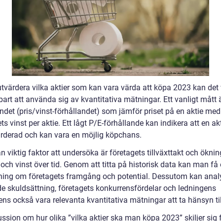
 utvärdera vilka aktier som kan vara värda att köpa 2023 kan det
art att använda sig av kvantitativa mätningar. Ett vanligt mått 
ndet (pris/vinst-förhållandet) som jämför priset på en aktie med
ts vinst per aktie. Ett lågt P/E-förhållande kan indikera att en akt
rderad och kan vara en möjlig köpchans.
 viktig faktor att undersöka är företagets tillväxttakt och öknin
 och vinst över tid. Genom att titta på historisk data kan man få
ning om företagets framgång och potential. Dessutom kan anal
e skuldsättning, företagets konkurrensfördelar och ledningens
ns också vara relevanta kvantitativa mätningar att ta hänsyn til
ssion om hur olika ”vilka aktier ska man köpa 2023” skiljer sig 