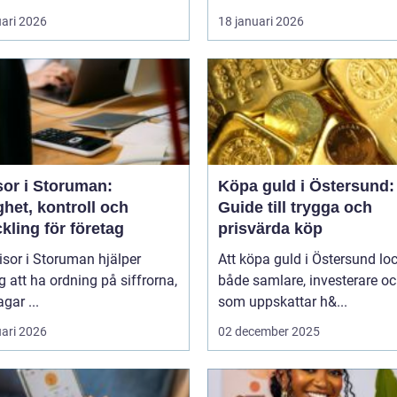
uari 2026
18 januari 2026
sor i Storuman:
Köpa guld i Östersund:
het, kontroll och
Guide till trygga och
kling för företag
prisvärda köp
isor i Storuman hjälper
Att köpa guld i Östersund lo
g att ha ordning på siffrorna,
både samlare, investerare o
agar ...
som uppskattar h&...
uari 2026
02 december 2025