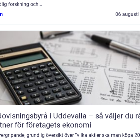
lig forskning och...
n
06 augusti
ovisningsbyrå i Uddevalla – så väljer du r
tner för företagets ekonomi
ergripande, grundlig översikt över ”vilka aktier ska man köpa 2