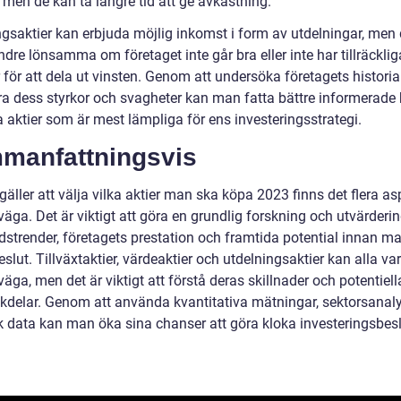
, men de kan ta längre tid att ge avkastning.
ngsaktier kan erbjuda möjlig inkomst i form av utdelningar, men
dre lönsamma om företaget inte går bra eller inte har tillräcklig
 för att dela ut vinsten. Genom att undersöka företagets histori
ra dess styrkor och svagheter kan man fatta bättre informerade 
 aktier som är mest lämpliga för ens investeringsstrategi.
manfattningsvis
gäller att välja vilka aktier man ska köpa 2023 finns det flera as
väga. Det är viktigt att göra en grundlig forskning och utvärderi
strender, företagets prestation och framtida potential innan ma
slut. Tillväxtaktier, värdeaktier och utdelningsaktier kan alla va
väga, men det är viktigt att förstå deras skillnader och potentiella
kdelar. Genom att använda kvantitativa mätningar, sektorsanal
sk data kan man öka sina chanser att göra kloka investeringsbesl