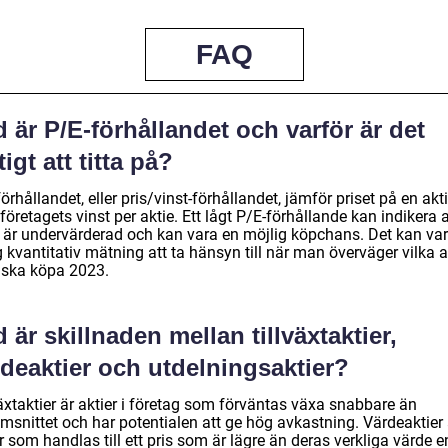
FAQ
 är P/E-förhållandet och varför är det
tigt att titta på?
örhållandet, eller pris/vinst-förhållandet, jämför priset på en akt
öretagets vinst per aktie. Ett lågt P/E-förhållande kan indikera a
e är undervärderad och kan vara en möjlig köpchans. Det kan va
g kvantitativ mätning att ta hänsyn till när man överväger vilka a
ska köpa 2023.
 är skillnaden mellan tillväxtaktier,
deaktier och utdelningsaktier?
äxtaktier är aktier i företag som förväntas växa snabbare än
msnittet och har potentialen att ge hög avkastning. Värdeaktier 
r som handlas till ett pris som är lägre än deras verkliga värde e