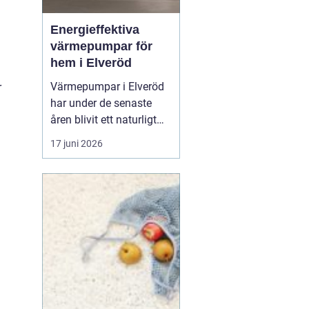
Energieffektiva
värmepumpar för
hem i Elveröd
Värmepumpar i Elveröd
r
har under de senaste
åren blivit ett naturligt
samtalsämne för
17 juni 2026
villaägare som vill
kombinera lägre
uppvärmningskostnader
med ett mer hållbart
energival. Många hus i
områ...