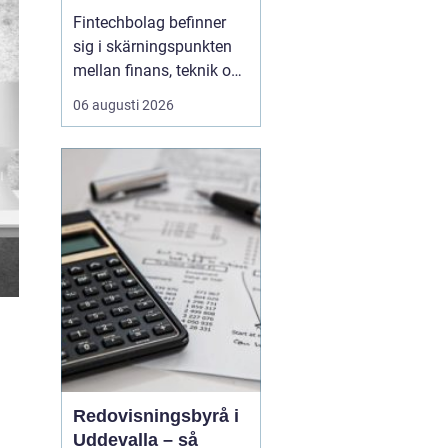
reglerad och
Fintechbolag befinner
snabbföränderlig
sig i skärningspunkten
bransch
mellan finans, teknik och
innovation. Tempot är
06 augusti 2026
högt, affärsmodellerna
förändras snabbt och
nya regelverk påverkar
vardagen. Samtidigt
behöver kunderna känna
tillit, och
tillsynsmyndigheter
kräver ordning ...
Redovisningsbyrå i
Uddevalla – så