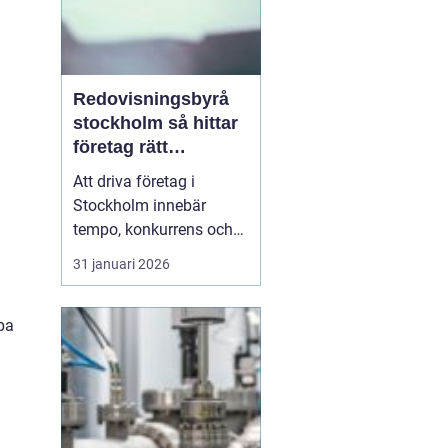
Redovisningsbyrå
stockholm så hittar
företag rätt
långsiktig partner
Att driva företag i
Stockholm innebär
tempo, konkurrens och
många beslut. Särskilt
31 januari 2026
ekonomin kräver mer tid
än många först tror.
Därför väljer allt fler
öpa
entreprenörer att ta hjälp
av
en redovisningsbyrå
Stockholm i<...