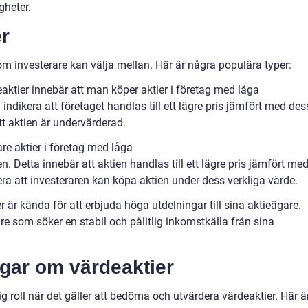
gheter.
er
som investerare kan välja mellan. Här är några populära typer:
aktier innebär att man köper aktier i företag med låga
indikera att företaget handlas till ett lägre pris jämfört med des
tt aktien är undervärderad.
are aktier i företag med låga
. Detta innebär att aktien handlas till ett lägre pris jämfört me
era att investeraren kan köpa aktien under dess verkliga värde.
 är kända för att erbjuda höga utdelningar till sina aktieägare.
are som söker en stabil och pålitlig inkomstkälla från sina
ngar om värdeaktier
g roll när det gäller att bedöma och utvärdera värdeaktier. Här ä