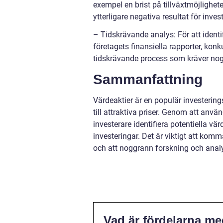
exempel en brist på tillväxtmöjlighet
ytterligare negativa resultat för inves
– Tidskrävande analys: För att identi
företagets finansiella rapporter, ko
tidskrävande process som kräver nog
Sammanfattning
Värdeaktier är en populär investerin
till attraktiva priser. Genom att anv
investerare identifiera potentiella v
investeringar. Det är viktigt att kom
och att noggrann forskning och analy
Vad är fördelarna med