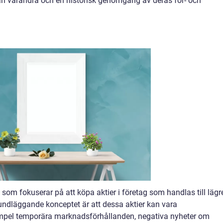
 från varandra och en historisk genomgång av deras för- och
?
 som fokuserar på att köpa aktier i företag som handlas till lägr
rundläggande konceptet är att dessa aktier kan vara
exempel temporära marknadsförhållanden, negativa nyheter om