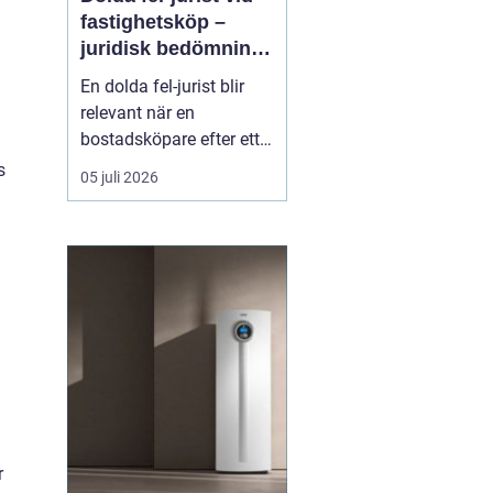
fastighetsköp –
juridisk bedömning
av ansvar, bevisning
En dolda fel-jurist blir
och tvistlösning
relevant när en
bostadsköpare efter ett
fastighetsköp upptäcker
s
05 juli 2026
brister som inte varit
kända eller möjliga att
upptäcka vid
d
köpetillfället. Det kan
röra sig om fuktskador,
bri...
r