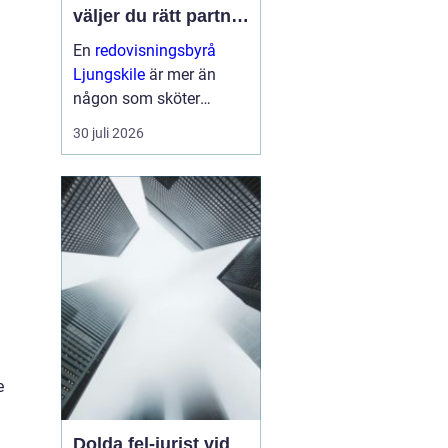
väljer du rätt partner
för företagets
En
redovisningsbyrå
ekonomi
Ljungskile
är mer än
någon som sköter
bokföringen i
30 juli 2026
bakgrunden. För många
små och medelstora fö...
e
Dolda fel-jurist vid