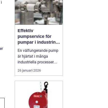
 i
Effektiv
pumpservice för
pumpar i industrin –
så säkrar du driften
er
En välfungerande pump
är hjärtat i många
industriella processer.
När flödet stannar,
26 januari 2026
stannar ofta hela
produktionen.
Professionell
pumpservice
– pumpar
...