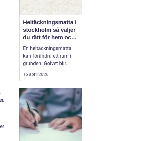
Heltäckningsmatta i
stockholm så väljer
du rätt för hem och
kontor
En heltäckningsmatta
kan förändra ett rum i
grunden. Golvet blir
mjukare, ljudnivån
16 april 2026
sjunker och hela miljön
upplevs som mer
.
ombonad. I en storstad
r,
som Stockholm, där
många bor trångt och
ljud lätt sprids mellan
våningsplan och
er
lägenheter, har heltäck...