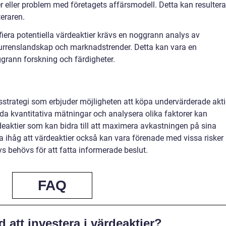
er eller problem med företagets affärsmodell. Detta kan resultera
teraren.
fiera potentiella värdeaktier krävs en noggrann analys av
nkurrenslandskap och marknadstrender. Detta kan vara en
grann forskning och färdigheter.
gsstrategi som erbjuder möjligheten att köpa undervärderade akti
ända kvantitativa mätningar och analysera olika faktorer kan
ärdeaktier som kan bidra till att maximera avkastningen på sina
ma ihåg att värdeaktier också kan vara förenade med vissa risker
s behövs för att fatta informerade beslut.
FAQ
 att investera i värdeaktier?