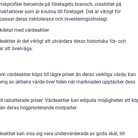
riskprofiler beroende på företagets bransch, volatilitet på
kfaktorer som är knutna till företaget. Det är viktigt för
 passar deras risktolerans och investeringsstrategi.
kdelar med värdeaktier
deaktier är det viktigt att utvärdera deras historiska för- och
er att överväga:
m värdeaktier köps till lägre priser än deras verkliga värde, kan
ökning av aktiens värde över tiden när marknaden upptäcker dess
ill rabatterade priser: Värdeaktier kan erbjuda möjligheten att k
ser än deras högpresterande motparter.
eaktier kan visa sig vara undervärderade av goda skäl, till