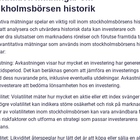
ckholmsbörsen historik
ativa mätningar spelar en viktig roll inom stockholmsbörsens his
tt analysera och utvärdera historisk data kan investerare och
ker dra slutsatser om marknadens rörelser och förutse framtida t
vantitativa mätningar som används inom stockholmsbörsens hi
ar:
stning: Avkastningen visar hur mycket en investering har generer
tidsperiod. Det kan beräknas genom att jämföra en investerings i
d dess nuvarande pris, inklusive eventuella utdelningar. Avkastn
investerare att bedöma lönsamheten hos en investering.
ilitet: Volatilitet mäter hur mycket en aktie eller ett index svänger
ögre volatilitet kan indikera större osäkerhet och risk på markna
r av volatiliteten inom stockholmsbörsen kan vara användbara f
riskfaktorer och utforma en strategi som passar investerarens
rans.
ditet: Likviditet återspeglar hur lätt det är att köpa eller sälja en a