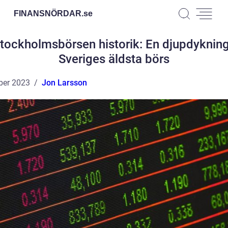
FINANSNÖRDAR.
se
tockholmsbörsen historik: En djupdykning
Sveriges äldsta börs
ber 2023
Jon Larsson