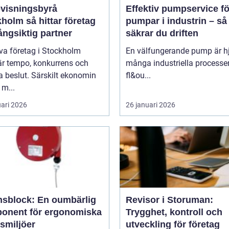
visningsbyrå
Effektiv pumpservice fö
 hittar företag
pumpar i industrin – så
långsiktig partner
säkrar du driften
iva företag i Stockholm
En välfungerande pump är hjä
är tempo, konkurrens och
många industriella processer
 beslut. Särskilt ekonomin
fl&ou...
 m...
uari 2026
26 januari 2026
nsblock: En oumbärlig
Revisor i Storuman:
onent för ergonomiska
Trygghet, kontroll och
smiljöer
utveckling för företag