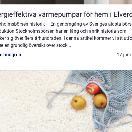
rgieffektiva värmepumpar för hem i Elver
kholmsbörsen historik – En genomgång av Sveriges äldsta börs
oduktion Stockholmsbörsen har en lång och anrik historia som
ker sig över flera århundraden. I denna artikel kommer vi att utf
e en grundlig översikt över stock...
n Lindgren
17 juni