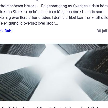
kholmsbörsen historik – En genomgång av Sveriges äldsta börs
oduktion Stockholmsbörsen har en lång och anrik historia som
ker sig över flera århundraden. I denna artikel kommer vi att utf
e en grundlig översikt över stock...
rik Dahl
30 jul