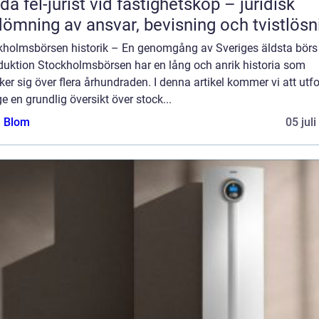
da fel-jurist vid fastighetsköp – juridisk
ömning av ansvar, bevisning och tvistlösn
kholmsbörsen historik – En genomgång av Sveriges äldsta börs
oduktion Stockholmsbörsen har en lång och anrik historia som
ker sig över flera århundraden. I denna artikel kommer vi att utf
e en grundlig översikt över stock...
a Blom
05 jul