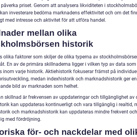
t påverka priset. Genom att analysera likviditeten i stockholmsb
k kan investerare bedöma marknadens effektivitet och om det fin
ligt med intresse och aktivitet för att utföra handel.
lnader mellan olika
ckholmsbörsen historik
ns olika faktorer som skiljer de olika typerna av stockholmsbörs
 åt. En av de primära skillnaderna ligger i vilken typ av data som
s inom varje historik. Aktiehistorik fokuserar främst på individue
 prisutveckling, medan indexhistorik och marknadshistorik ger e
pande bild av marknaden som helhet.
n skillnad är frekvensen av uppdateringar och tillgänglighet av 
torik kan uppdateras kontinuerligt och vara tillgänglig i realtid,
storik och marknadshistorik kan uppdateras mindre frekvent och
lig med fördröjning.
oriska för- och nackdelar med oli