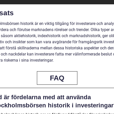
sats
msbörsen historik är en viktig tillgång för investerare och analyt
rdera och förutse marknadens rörelser och trender. Olika typer a
, såsom aktiehistorik, indexhistorik och marknadshistorik, ger ol
tiv och insikter som kan vara avgörande för framgångsrik invest
tt förstå skillnaderna mellan dessa historiska aspekter och der
r och nackdelar kan investerare fatta mer välinformerade beslut
 riskerna i sina investeringar.
FAQ
d är fördelarna med att använda
ockholmsbörsen historik i investeringa