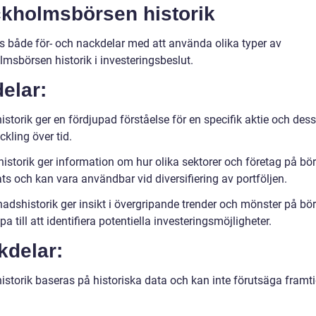
ckholmsbörsen historik
ns både för- och nackdelar med att använda olika typer av
lmsbörsen historik i investeringsbeslut.
elar:
istorik ger en fördjupad förståelse för en specifik aktie och dess
ckling över tid.
historik ger information om hur olika sektorer och företag på bö
ts och kan vara användbar vid diversifiering av portföljen.
adshistorik ger insikt i övergripande trender och mönster på bö
pa till att identifiera potentiella investeringsmöjligheter.
kdelar:
historik baseras på historiska data och kan inte förutsäga framt
.