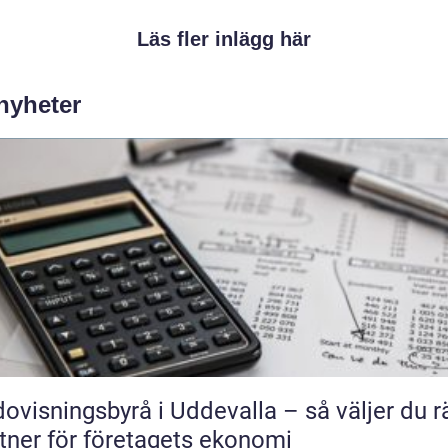
Läs fler inlägg här
 nyheter
ovisningsbyrå i Uddevalla – så väljer du r
tner för företagets ekonomi