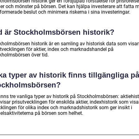
holmsbörsen historik ger en fördjupad förståelse för prisrörelse
der och mönster på börsen. Det kan hjälpa investerare att fatta 
formerade beslut och minimera riskerna i sina investeringar.
d är Stockholmsbörsen historik?
kholmsbörsen historik är en samling av historisk data som visar
utvecklingen för aktier, index och marknadshandel på
kholmsbörsen över tid.
ka typer av historik finns tillgängliga p
ockholmsbörsen?
inns tre vanliga typer av historik på Stockholmsbörsen: aktiehist
isar prisutvecklingen för enskilda aktier, indexhistorik som visa
klingen för olika index och marknadshistorik som ger insikt i
elsaktiviteterna på börsen som helhet.