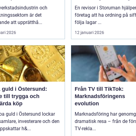
verkstadsindustrin och
En revisor i Storuman hjälpe
rkningssektorn är det
företag att ha ordning på sif
nde att upprätthå...
följa lagar ...
uari 2026
12 januari 2026
 guld i Östersund:
Från TV till TikTok:
 till trygga och
Marknadsföringens
värda köp
evolution
pa guld i Östersund lockar
Marknadsföring har genomg
amlare, investerare och den
dramatisk resa – från de för
pskattar h&...
TV-rekla...