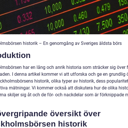
lmsbörsen historik – En genomgång av Sveriges äldsta börs
oduktion
lmsbörsen har en lång och anrik historia som sträcker sig över f
aden. I denna artikel kommer vi att utforska och ge en grundlig 
ckholmsbörsens historik, olika typer av historik, dess popularite
ativa mätningar. Vi kommer också att diskutera hur de olika hist
rna skiljer sig åt och de för- och nackdelar som är förknippade 
övergripande översikt över
ckholmsbörsen historik