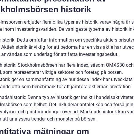
ckholmsbörsen historik
msbörsen erbjuder flera olika typer av historik, varav några är s
 inom investeringsvärlden. De vanligaste typerna av historik ink
historik: Detta omfattar information om specifika aktiers prisutv
. Aktiehistorik är viktig för att bedöma hur en viss aktie har utvec
 användas som underlag för att fatta investeringsbeslut.
xhistorik: Stockholmsbörsen har flera index, såsom OMXS30 och
 som representerar viktiga sektorer och företag på börsen.
storik ger en sammanfattning av hur dessa index har utvecklats 
änds ofta som benchmark för att jämföra aktiernas prestation.
adshistorik: Denna typ av historik ger insikt i handelsaktivitete
lmsbörsen som helhet. Det inkluderar antalet köp och försäljnin
volymer och prisförändringar över tid. Marknadshistorik kan vara
ör att analysera trender och mönster på börsen.
ntitativa mätningar om