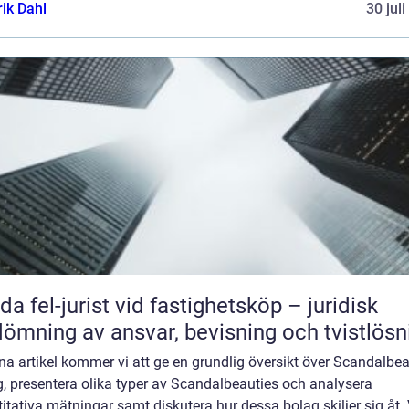
rik Dahl
30 jul
da fel-jurist vid fastighetsköp – juridisk
ömning av ansvar, bevisning och tvistlösn
na artikel kommer vi att ge en grundlig översikt över Scandalbea
, presentera olika typer av Scandalbeauties och analysera
itativa mätningar samt diskutera hur dessa bolag skiljer sig åt. 