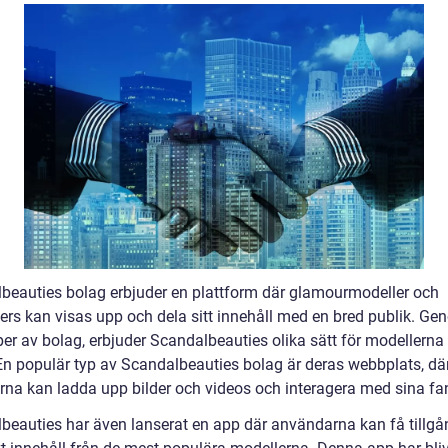
beauties bolag erbjuder en plattform där glamourmodeller och
cers kan visas upp och dela sitt innehåll med en bred publik. Ge
per av bolag, erbjuder Scandalbeauties olika sätt för modellerna 
En populär typ av Scandalbeauties bolag är deras webbplats, dä
rna kan ladda upp bilder och videos och interagera med sina fa
beauties har även lanserat en app där användarna kan få tillgång