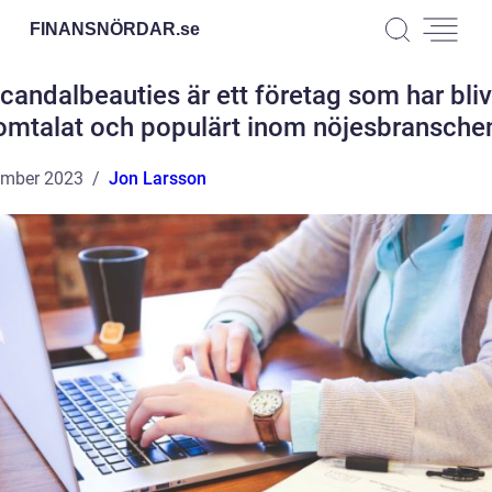
FINANSNÖRDAR.
se
candalbeauties är ett företag som har bliv
omtalat och populärt inom nöjesbransche
ember 2023
Jon Larsson