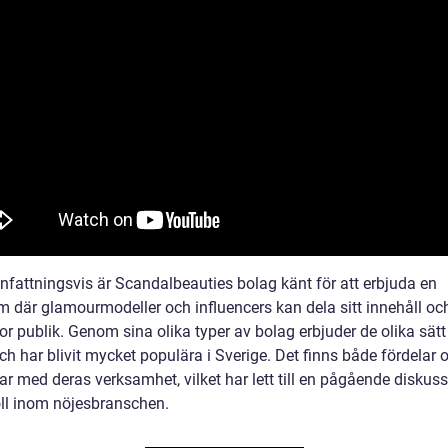
attningsvis är Scandalbeauties bolag känt för att erbjuda en
rm där glamourmodeller och influencers kan dela sitt innehåll oc
stor publik. Genom sina olika typer av bolag erbjuder de olika sätt
h har blivit mycket populära i Sverige. Det finns både fördelar 
ar med deras verksamhet, vilket har lett till en pågående diskus
oll inom nöjesbranschen.