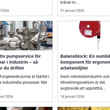
kräver m...
l 2026
31 januari 2026
tiv pumpservice för
Balansblock: En oumbä
r i industrin – så
komponent för ergono
r du driften
arbetsmiljöer
fungerande pump är hjärtat i
Inom verkstadsindustrin och
industriella processer. När
tillverkningssektorn är det
.
avgörande att upprätthå...
uari 2026
18 januari 2026