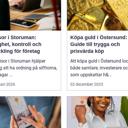
sor i Storuman:
Köpa guld i Östersund:
het, kontroll och
Guide till trygga och
kling för företag
prisvärda köp
isor i Storuman hjälper
Att köpa guld i Östersund lo
g att ha ordning på siffrorna,
både samlare, investerare o
agar ...
som uppskattar h&...
uari 2026
02 december 2025