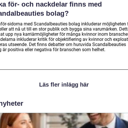
ka för- och nackdelar finns med
andalbeauties bolag?
för-sidorna med Scandalbeauties bolag inkluderar möjligheten 
ler att nå ut till en stor publik och bygga sina varumärken. Dett
at upp nya karriärmöjligheter för många kvinnor inom bransche
elarna inkluderar kritik för objektifiering av kvinnor och exploa
eras utseende. Det finns debatter om huruvida Scandalbeauties
 är positiva eller negativa för branschen som helhet.
Läs fler inlägg här
 nyheter