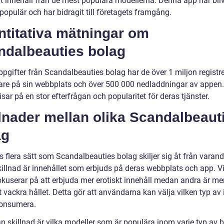
vt innehåll från de mest populära modellerna. Denna app har bliv
opulär och har bidragit till företagets framgång.
ntitativa mätningar om
ndalbeauties bolag
ppgifter från Scandalbeauties bolag har de över 1 miljon registr
re på sin webbplats och över 500 000 nedladdningar av appen
visar på en stor efterfrågan och popularitet för deras tjänster.
lnader mellan olika Scandalbeaut
ag
s flera sätt som Scandalbeauties bolag skiljer sig åt från varand
skillnad är innehållet som erbjuds på deras webbplats och app. V
okuserar på att erbjuda mer erotiskt innehåll medan andra är mer
t vackra hållet. Detta gör att användarna kan välja vilken typ av 
 konsumera.
n skillnad är vilka modeller som är populära inom varje typ av b