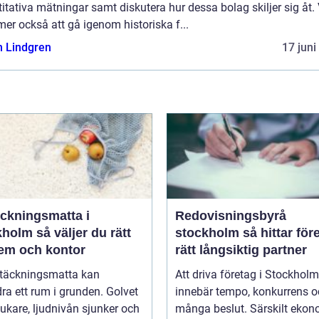
itativa mätningar samt diskutera hur dessa bolag skiljer sig åt. 
r också att gå igenom historiska f...
n Lindgren
17 juni
äckningsmatta i
Redovisningsbyrå
 väljer du rätt
stockholm så hittar företag
hem och kontor
rätt långsiktig partner
ltäckningsmatta kan
Att driva företag i Stockholm
ra ett rum i grunden. Golvet
innebär tempo, konkurrens 
jukare, ljudnivån sjunker och
många beslut. Särskilt eko