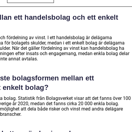
llan ett handelsbolag och ett enkelt
och fördelning av vinst. I ett handelsbolag är delägarna
ga för bolagets skulder, medan i ett enkelt bolag är delägarna
lder. När det gäller fördelning av vinst kan handelsbolag ha
elningen efter insats och engagemang, medan enkla bolag delar
inte annat avtalas.
aste bolagsformen mellan ett
 enkelt bolag?
 bolag. Statistik från Bolagsverket visar att det fanns över 100
verige år 2020, medan det fanns cirka 20 000 enkla bolag.
möjlighet att dela både risker och vinst med andra delägare
 branscher.