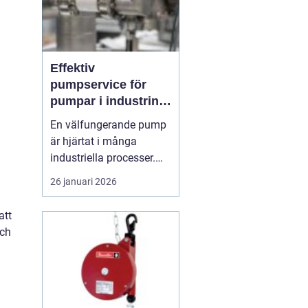
Effektiv
pumpservice för
pumpar i industrin –
så säkrar du driften
En välfungerande pump
är hjärtat i många
industriella processer.
När flödet stannar,
26 januari 2026
stannar ofta hela
produktionen.
att
Professionell
och
pumpservice
– pumpar
...