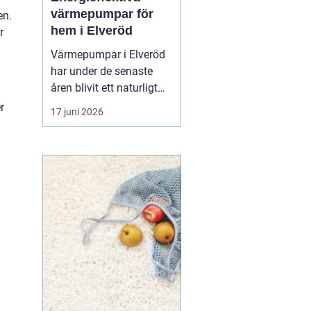
värmepumpar för
en.
hem i Elveröd
r
Värmepumpar i Elveröd
har under de senaste
åren blivit ett naturligt
samtalsämne för
r
17 juni 2026
villaägare som vill
kombinera lägre
uppvärmningskostnader
med ett mer hållbart
energival. Många hus i
områ...