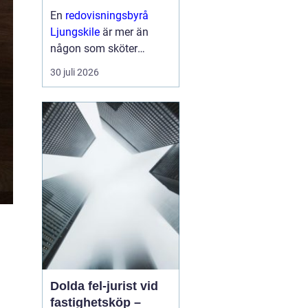
för företagets
En
redovisningsbyrå
ekonomi
Ljungskile
är mer än
någon som sköter
bokföringen i
30 juli 2026
bakgrunden. För många
små och medelstora fö...
Dolda fel-jurist vid
fastighetsköp –