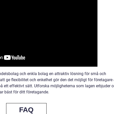
delsbolag och enkla bolag en attraktiv lösning för små och
t ge flexibilitet och enkelhet gör den det möjligt för företagare 
å ett effektivt sätt. Utforska möjligheterna som lagen erbjuder 
 bäst för ditt företagande.
FAQ