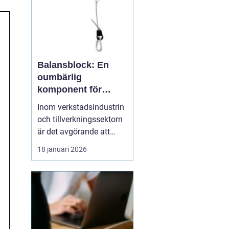
Balansblock: En
oumbärlig
komponent för
ergonomiska
Inom verkstadsindustrin
arbetsmiljöer
och tillverkningssektorn
är det avgörande att
upprätthålla en säker
18 januari 2026
och effektiv arbetsmiljö.
En del av denna
arbetsmiljö innefattar
användningen av
hjälpmedel som främjar
erg...