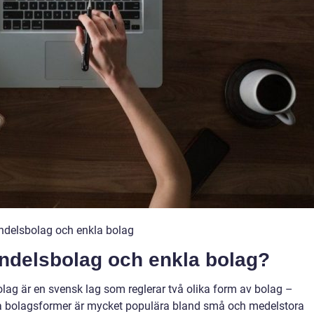
ndelsbolag och enkla bolag
ndelsbolag och enkla bolag?
ag är en svensk lag som reglerar två olika form av bolag –
a bolagsformer är mycket populära bland små och medelstora