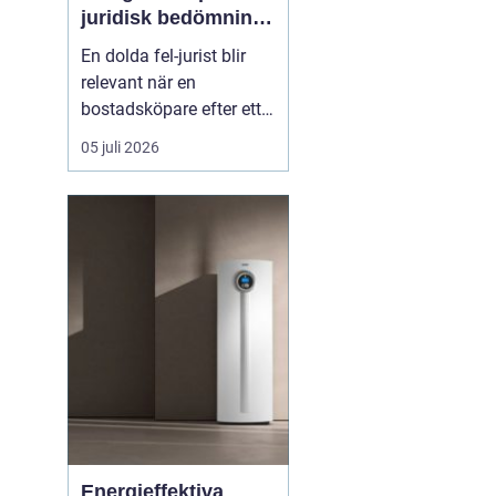
juridisk bedömning
av ansvar, bevisning
En dolda fel-jurist blir
och tvistlösning
relevant när en
bostadsköpare efter ett
fastighetsköp upptäcker
05 juli 2026
brister som inte varit
kända eller möjliga att
upptäcka vid
köpetillfället. Det kan
röra sig om fuktskador,
bri...
Energieffektiva