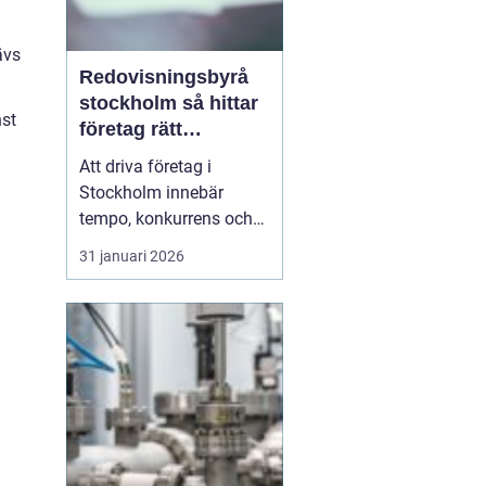
ävs
Redovisningsbyrå
stockholm så hittar
nst
företag rätt
långsiktig partner
Att driva företag i
Stockholm innebär
tempo, konkurrens och
många beslut. Särskilt
31 januari 2026
ekonomin kräver mer tid
än många först tror.
Därför väljer allt fler
entreprenörer att ta hjälp
av
en redovisningsbyrå
Stockholm i<...