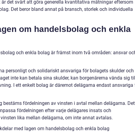
 är det svårt att göra generella kvantitativa mätningar eftersom
olag. Det beror bland annat på bransch, storlek och individuella
lagen om handelsbolag och enkla
sbolag och enkla bolag är främst inom två områden: ansvar oc
na personligt och solidariskt ansvariga för bolagets skulder och
laget inte kan betala sina skulder, kan borgenärerna vända sig til
ivning. I ett enkelt bolag är däremot delägarna endast ansvariga 
ag bestäms fördelningen av vinsten i avtal mellan delägarna. Det
t anpassa fördelningen efter varje delägares insats och
 vinsten lika mellan delägarna, om inte annat avtalas.
ckdelar med lagen om handelsbolag och enkla bolag