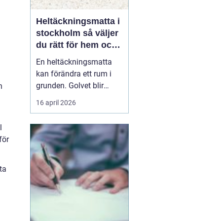
Heltäckningsmatta i
stockholm så väljer
du rätt för hem och
kontor
En heltäckningsmatta
kan förändra ett rum i
grunden. Golvet blir
h
mjukare, ljudnivån
16 april 2026
sjunker och hela miljön
upplevs som mer
l
ombonad. I en storstad
för
som Stockholm, där
många bor trångt och
ljud lätt sprids mellan
ta
våningsplan och
lägenheter, har heltäck...