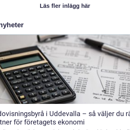
Läs fler inlägg här
 nyheter
ovisningsbyrå i Uddevalla – så väljer du r
tner för företagets ekonomi