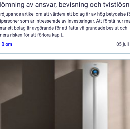
ömning av ansvar, bevisning och tvistlösn
rdjupande artikel om att värdera ett bolag är av hög betydelse f
tpersoner som är intresserade av investeringar. Att förstå hur m
rar ett bolag är avgörande för att fatta välgrundade beslut och
era risken för att förlora kapit...
a Blom
05 jul