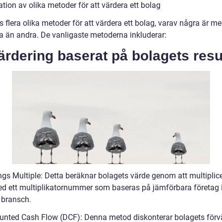
tion av olika metoder för att värdera ett bolag
s flera olika metoder för att värdera ett bolag, varav några är me
a än andra. De vanligaste metoderna inkluderar:
ärdering baserat på bolagets resul
ngs Multiple: Detta beräknar bolagets värde genom att multiplic
ed ett multiplikatornummer som baseras på jämförbara företag
bransch.
unted Cash Flow (DCF): Denna metod diskonterar bolagets för