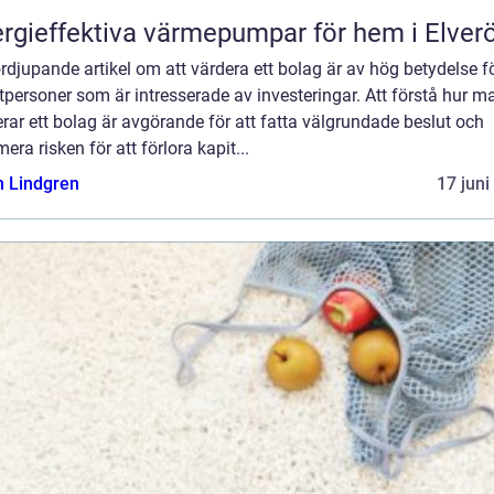
rgieffektiva värmepumpar för hem i Elver
rdjupande artikel om att värdera ett bolag är av hög betydelse f
tpersoner som är intresserade av investeringar. Att förstå hur m
rar ett bolag är avgörande för att fatta välgrundade beslut och
era risken för att förlora kapit...
n Lindgren
17 juni