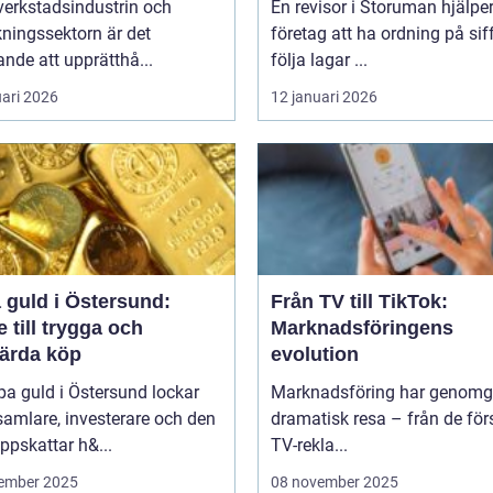
verkstadsindustrin och
En revisor i Storuman hjälpe
rkningssektorn är det
företag att ha ordning på sif
nde att upprätthå...
följa lagar ...
uari 2026
12 januari 2026
 guld i Östersund:
Från TV till TikTok:
 till trygga och
Marknadsföringens
värda köp
evolution
pa guld i Östersund lockar
Marknadsföring har genomg
amlare, investerare och den
dramatisk resa – från de för
pskattar h&...
TV-rekla...
ember 2025
08 november 2025