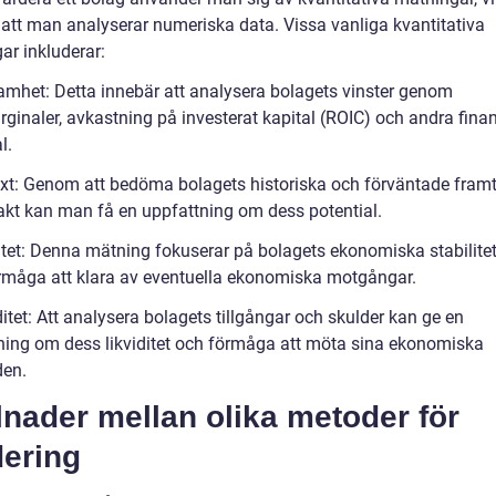
 att man analyserar numeriska data. Vissa vanliga kvantitativa
ar inkluderar:
amhet: Detta innebär att analysera bolagets vinster genom
ginaler, avkastning på investerat kapital (ROIC) och andra finan
l.
växt: Genom att bedöma bolagets historiska och förväntade fram
ttakt kan man få en uppfattning om dess potential.
ditet: Denna mätning fokuserar på bolagets ekonomiska stabilite
rmåga att klara av eventuella ekonomiska motgångar.
ditet: Att analysera bolagets tillgångar och skulder kan ge en
ning om dess likviditet och förmåga att möta sina ekonomiska
en.
lnader mellan olika metoder för
dering