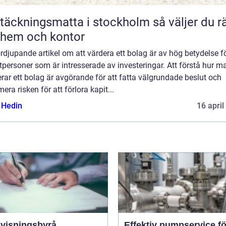
äckningsmatta i stockholm så väljer du rätt
 hem och kontor
rdjupande artikel om att värdera ett bolag är av hög betydelse f
tpersoner som är intresserade av investeringar. Att förstå hur m
rar ett bolag är avgörande för att fatta välgrundade beslut och
era risken för att förlora kapit...
s Hedin
16 april
visningsbyrå
Effektiv pumpservice fö