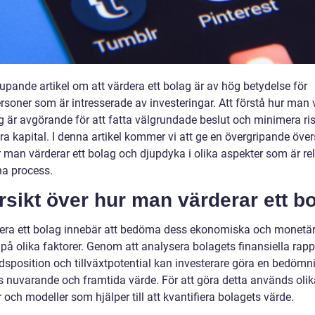
upande artikel om att värdera ett bolag är av hög betydelse för
rsoner som är intresserade av investeringar. Att förstå hur man 
ag är avgörande för att fatta välgrundade beslut och minimera ri
ora kapital. I denna artikel kommer vi att ge en övergripande över
r man värderar ett bolag och djupdyka i olika aspekter som är re
na process.
sikt över hur man värderar ett b
dera ett bolag innebär att bedöma dess ekonomiska och monetä
på olika faktorer. Genom att analysera bolagets finansiella rappo
sposition och tillväxtpotential kan investerare göra en bedömn
s nuvarande och framtida värde. För att göra detta används olik
och modeller som hjälper till att kvantifiera bolagets värde.