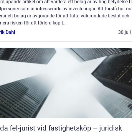
rdjupande artikel om att värdera ett bolag är av hög betydelse f
tpersoner som är intresserade av investeringar. Att förstå hur m
rar ett bolag är avgörande för att fatta välgrundade beslut och
era risken för att förlora kapit...
rik Dahl
30 jul
da fel-jurist vid fastighetsköp – juridisk