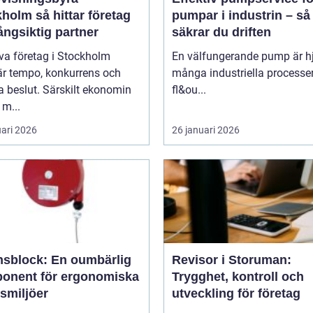
 hittar företag
pumpar i industrin – så
långsiktig partner
säkrar du driften
iva företag i Stockholm
En välfungerande pump är hjä
är tempo, konkurrens och
många industriella processer
 beslut. Särskilt ekonomin
fl&ou...
 m...
uari 2026
26 januari 2026
nsblock: En oumbärlig
Revisor i Storuman:
onent för ergonomiska
Trygghet, kontroll och
smiljöer
utveckling för företag