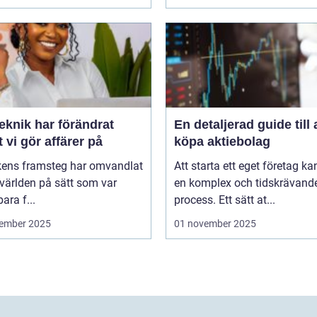
eknik har förändrat
En detaljerad guide till 
t vi gör affärer på
köpa aktiebolag
kens framsteg har omvandlat
Att starta ett eget företag ka
världen på sätt som var
en komplex och tidskrävand
ara f...
process. Ett sätt at...
ember 2025
01 november 2025