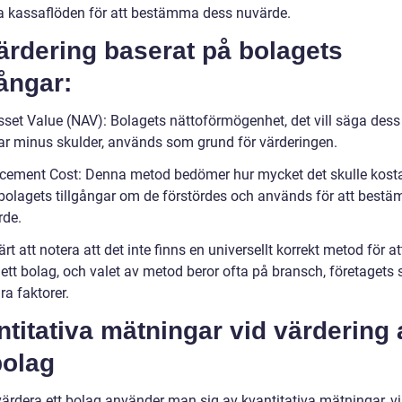
a kassaflöden för att bestämma dess nuvärde.
ärdering baserat på bolagets
gångar:
sset Value (NAV): Bolagets nättoförmögenhet, det vill säga dess
gar minus skulder, används som grund för värderingen.
cement Cost: Denna metod bedömer hur mycket det skulle kosta
 bolagets tillgångar om de förstördes och används för att best
rde.
ärt att notera att det inte finns en universellt korrekt metod för at
ett bolag, och valet av metod beror ofta på bransch, företagets 
a faktorer.
titativa mätningar vid värdering 
bolag
värdera ett bolag använder man sig av kvantitativa mätningar, vi