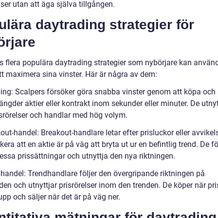
lser utan att äga själva tillgången.
lära daytrading strategier för
örjare
ns flera populära daytrading strategier som nybörjare kan använ
att maximera sina vinster. Här är några av dem:
ping: Scalpers försöker göra snabba vinster genom att köpa och 
ngder aktier eller kontrakt inom sekunder eller minuter. De utnyt
srörelser och handlar med hög volym.
out-handel: Breakout-handlare letar efter prisluckor eller avvike
kera att en aktie är på väg att bryta ut ur en befintlig trend. De f
essa prissättningar och utnyttja den nya riktningen.
dhandel: Trendhandlare följer den övergripande riktningen på
en och utnyttjar prisrörelser inom den trenden. De köper när pri
pp och säljer när det är på väg ner.
titativa mätningar för daytrading