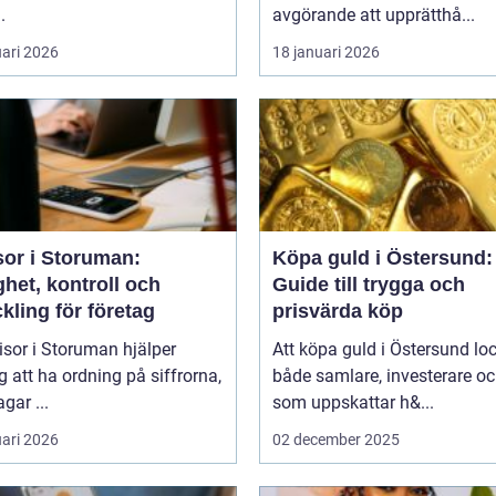
.
avgörande att upprätthå...
uari 2026
18 januari 2026
sor i Storuman:
Köpa guld i Östersund:
het, kontroll och
Guide till trygga och
kling för företag
prisvärda köp
isor i Storuman hjälper
Att köpa guld i Östersund lo
g att ha ordning på siffrorna,
både samlare, investerare o
agar ...
som uppskattar h&...
uari 2026
02 december 2025