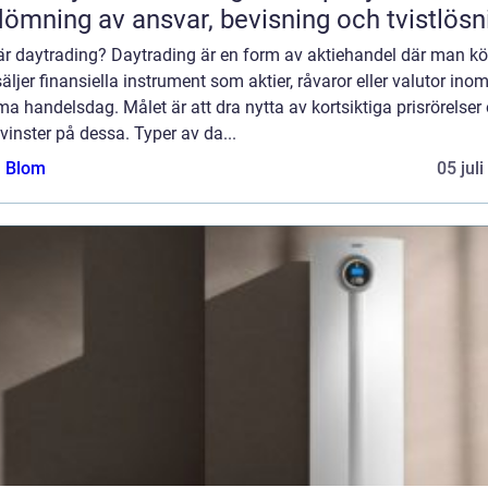
ömning av ansvar, bevisning och tvistlösn
är daytrading? Daytrading är en form av aktiehandel där man kö
äljer finansiella instrument som aktier, råvaror eller valutor ino
 handelsdag. Målet är att dra nytta av kortsiktiga prisrörelser
vinster på dessa. Typer av da...
a Blom
05 jul