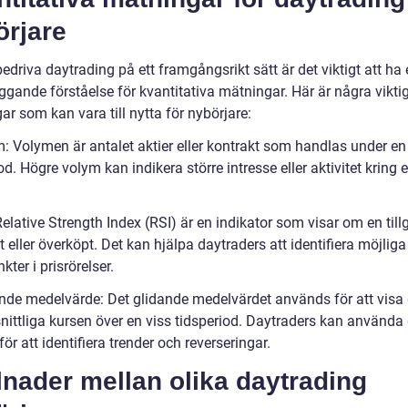
örjare
bedriva daytrading på ett framgångsrikt sätt är det viktigt att ha
ggande förståelse för kvantitativa mätningar. Här är några vikti
r som kan vara till nytta för nybörjare:
m: Volymen är antalet aktier eller kontrakt som handlas under en
od. Högre volym kan indikera större intresse eller aktivitet kring 
.
Relative Strength Index (RSI) är en indikator som visar om en till
 eller överköpt. Det kan hjälpa daytraders att identifiera möjliga
ter i prisrörelser.
ande medelvärde: Det glidande medelvärdet används för att visa
ittliga kursen över en viss tidsperiod. Daytraders kan använda 
för att identifiera trender och reverseringar.
lnader mellan olika daytrading