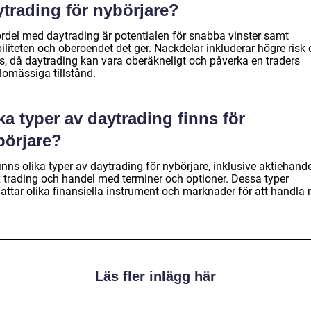
ytrading för nybörjare?
ördel med daytrading är potentialen för snabba vinster samt
biliteten och oberoendet det ger. Nackdelar inkluderar högre risk
ss, då daytrading kan vara oberäkneligt och påverka en traders
lomässiga tillstånd.
ka typer av daytrading finns för
börjare?
inns olika typer av daytrading för nybörjare, inklusive aktiehande
x trading och handel med terminer och optioner. Dessa typer
fattar olika finansiella instrument och marknader för att handla
Läs fler inlägg här