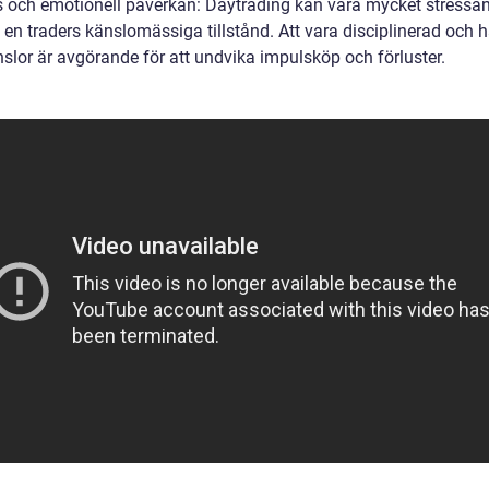
s och emotionell påverkan: Daytrading kan vara mycket stressa
 en traders känslomässiga tillstånd. Att vara disciplinerad och 
nslor är avgörande för att undvika impulsköp och förluster.