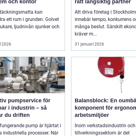
hem och kontor
rätt långsiktig partner
ltäckningsmatta kan
Att driva företag i Stockholm
ra ett rum i grunden. Golvet
innebär tempo, konkurrens 
jukare, ljudnivån sjunker och
många beslut. Särskilt eko
kräver m...
l 2026
31 januari 2026
tiv pumpservice för
Balansblock: En oumbä
r i industrin – så
komponent för ergono
r du driften
arbetsmiljöer
fungerande pump är hjärtat i
Inom verkstadsindustrin och
industriella processer. När
tillverkningssektorn är det