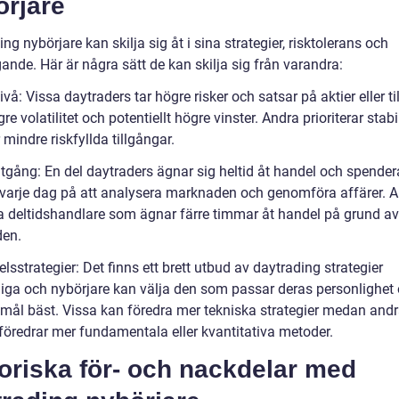
örjare
ng nybörjare kan skilja sig åt i sina strategier, risktolerans och
ande. Här är några sätt de kan skilja sig från varandra:
ivå: Vissa daytraders tar högre risker och satsar på aktier eller t
e volatilitet och potentiellt högre vinster. Andra prioriterar stabi
 mindre riskfyllda tillgångar.
åtgång: En del daytraders ägnar sig heltid åt handel och spender
varje dag på att analysera marknaden och genomföra affärer. 
a deltidshandlare som ägnar färre timmar åt handel på grund a
en.
lsstrategier: Det finns ett brett utbud av daytrading strategier
gliga och nybörjare kan välja den som passar deras personlighet
mål bäst. Vissa kan föredra mer tekniska strategier medan and
föredrar mer fundamentala eller kvantitativa metoder.
oriska för- och nackdelar med