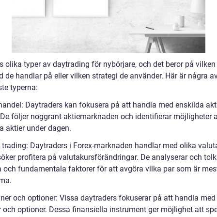
s olika typer av daytrading för nybörjare, och det beror på vilken
 de handlar på eller vilken strategi de använder. Här är några a
ste typerna:
ehandel: Daytraders kan fokusera på att handla med enskilda akt
 De följer noggrant aktiemarknaden och identifierar möjligheter 
a aktier under dagen.
x trading: Daytraders i Forex-marknaden handlar med olika valut
öker profitera på valutakursförändringar. De analyserar och tolk
a och fundamentala faktorer för att avgöra vilka par som är mes
ma.
iner och optioner: Vissa daytraders fokuserar på att handla med
 och optioner. Dessa finansiella instrument ger möjlighet att spe