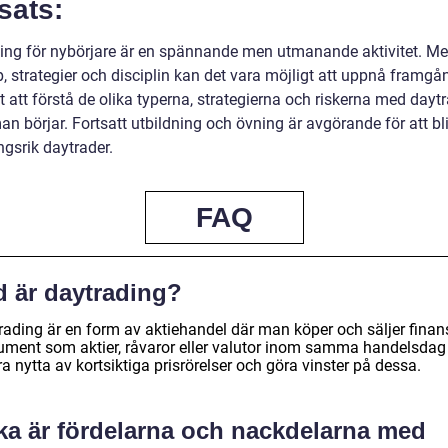
sats:
ing för nybörjare är en spännande men utmanande aktivitet. Me
, strategier och disciplin kan det vara möjligt att uppnå framgå
gt att förstå de olika typerna, strategierna och riskerna med dayt
n börjar. Fortsatt utbildning och övning är avgörande för att bl
gsrik daytrader.
FAQ
d är daytrading?
rading är en form av aktiehandel där man köper och säljer finans
rument som aktier, råvaror eller valutor inom samma handelsdag
ra nytta av kortsiktiga prisrörelser och göra vinster på dessa.
lka är fördelarna och nackdelarna med