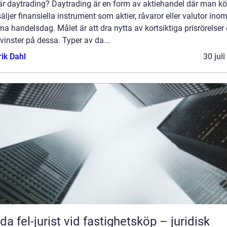
är daytrading? Daytrading är en form av aktiehandel där man kö
äljer finansiella instrument som aktier, råvaror eller valutor ino
 handelsdag. Målet är att dra nytta av kortsiktiga prisrörelser
vinster på dessa. Typer av da...
rik Dahl
30 jul
da fel-jurist vid fastighetsköp – juridisk