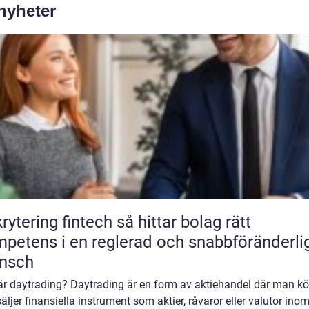
 nyheter
ring fintech så hittar bolag rätt
petens i en reglerad och snabbföränderli
ansch
är daytrading? Daytrading är en form av aktiehandel där man kö
äljer finansiella instrument som aktier, råvaror eller valutor ino