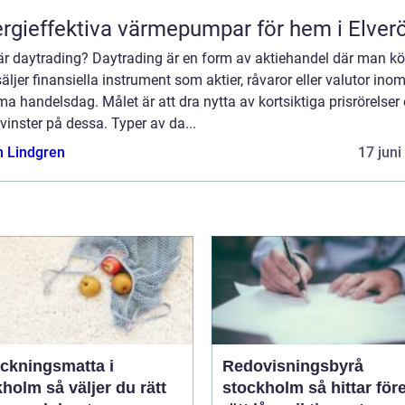
rgieffektiva värmepumpar för hem i Elver
är daytrading? Daytrading är en form av aktiehandel där man kö
äljer finansiella instrument som aktier, råvaror eller valutor ino
 handelsdag. Målet är att dra nytta av kortsiktiga prisrörelser
vinster på dessa. Typer av da...
n Lindgren
17 juni
äckningsmatta i
Redovisningsbyrå
 väljer du rätt
stockholm så hittar företag