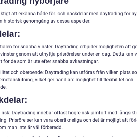
trading nybörjare
iktigt att erkänna både för- och nackdelar med daytrading för ny
en historisk genomgång av dessa aspekter:
elar:
tialen för snabba vinster: Daytrading erbjuder möjligheten att g
vinster genom att utnyttja prisrörelser under en dag. Detta kan 
vt för de som är ute efter snabba avkastningar.
ilitet och oberoende: Daytrading kan utföras från vilken plats s
rnetanslutning, vilket ger handlare möjlighet till flexibilitet och
de.
kdelar:
 risk: Daytrading innebär oftast högre risk jämfört med långsikt
ing. Prisrörelser kan vara oberäkneliga och det är möjligt att för
om man inte är väl förberedd.