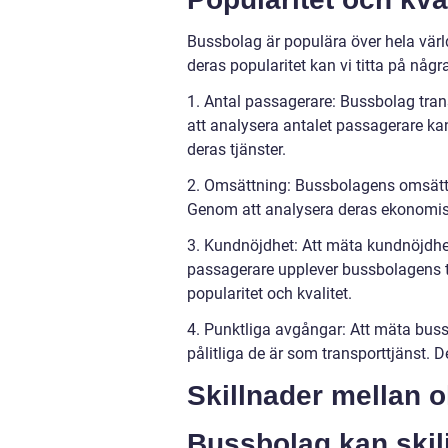
Bussbolag är populära över hela världe
deras popularitet kan vi titta på någr
1. Antal passagerare: Bussbolag tran
att analysera antalet passagerare ka
deras tjänster.
2. Omsättning: Bussbolagens omsättn
Genom att analysera deras ekonomiska
3. Kundnöjdhet: Att mäta kundnöjdhe
passagerare upplever bussbolagens tj
popularitet och kvalitet.
4. Punktliga avgångar: Att mäta bus
pålitliga de är som transporttjänst. D
Skillnader mellan 
Bussbolag kan skilja