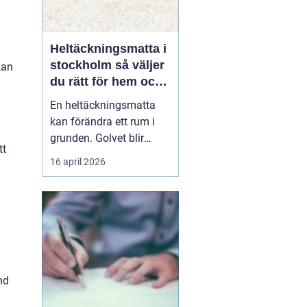
Heltäckningsmatta i
stockholm så väljer
kan
du rätt för hem och
kontor
En heltäckningsmatta
kan förändra ett rum i
grunden. Golvet blir
tt
mjukare, ljudnivån
16 april 2026
sjunker och hela miljön
upplevs som mer
ombonad. I en storstad
som Stockholm, där
många bor trångt och
ljud lätt sprids mellan
våningsplan och
nd
lägenheter, har heltäck...