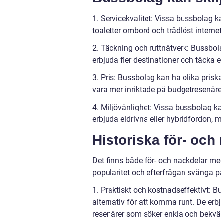
1. Servicekvalitet: Vissa bussbolag k
toaletter ombord och trådlöst intern
2. Täckning och ruttnätverk: Bussbol
erbjuda fler destinationer och täcka 
3. Pris: Bussbolag kan ha olika prisk
vara mer inriktade på budgetresenär
4. Miljövänlighet: Vissa bussbolag k
erbjuda eldrivna eller hybridfordon, 
Historiska för- oc
Det finns både för- och nackdelar med
popularitet och efterfrågan svänga på
1. Praktiskt och kostnadseffektivt: Bu
alternativ för att komma runt. De erbju
resenärer som söker enkla och bekv