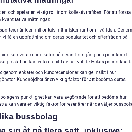
n och spelar en viktig roll inom kollektivtrafiken. För att förstå
a kvantitativa mätningar:
sporterar årligen miljontals människor runt om i världen. Geno
n vi få en uppfattning om deras popularitet och efterfrågan på
ing kan vara en indikator på deras framgång och popularitet.
 prestation kan vi få en bild av hur väl de lyckas på marknad
t genom enkäter och kundrecensioner kan ge insikt i hur
änster. Kundnöjdhet är en viktig faktor för att bedöma deras
sbolagens punktlighet kan vara avgörande för att bedöma hur
etta kan vara en viktig faktor för resenärer när de väljer bussbol
olika bussbolag
 sig åt på flera sätt, inklusive: