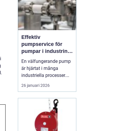
Effektiv
pumpservice för
pumpar i industrin –
så säkrar du driften
i
En välfungerande pump
g
är hjärtat i många
.
industriella processer.
När flödet stannar,
26 januari 2026
stannar ofta hela
produktionen.
Professionell
pumpservice
– pumpar
...