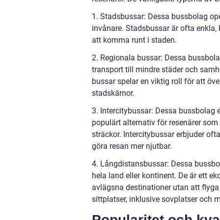
1. Stadsbussar: Dessa bussbolag opere
invånare. Stadsbussar är ofta enkla, 
att komma runt i staden.
2. Regionala bussar: Dessa bussbolag
transport till mindre städer och samhä
bussar spelar en viktig roll för att
stadskärnor.
3. Intercitybussar: Dessa bussbolag e
populärt alternativ för resenärer som i
sträckor. Intercitybussar erbjuder oft
göra resan mer njutbar.
4. Långdistansbussar: Dessa bussbola
hela land eller kontinent. De är ett ek
avlägsna destinationer utan att flyga
sittplatser, inklusive sovplatser och
Popularitet och kva