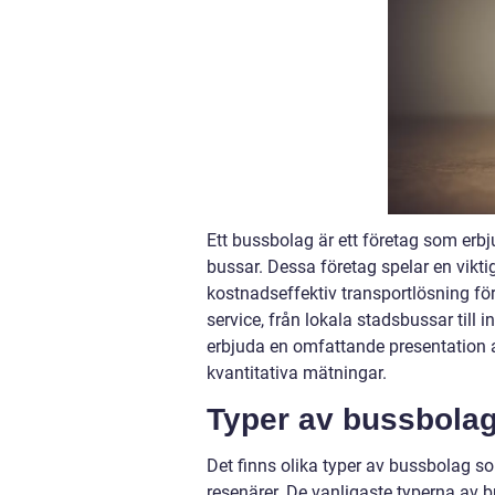
Ett bussbolag är ett företag som erbj
bussar. Dessa företag spelar en viktig 
kostnadseffektiv transportlösning för
service, från lokala stadsbussar till
erbjuda en omfattande presentation a
kvantitativa mätningar.
Typer av bussbola
Det finns olika typer av bussbolag s
resenärer. De vanligaste typerna av b