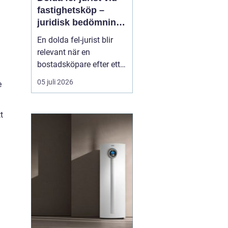
fastighetsköp –
juridisk bedömning
av ansvar, bevisning
En dolda fel-jurist blir
och tvistlösning
relevant när en
bostadsköpare efter ett
fastighetsköp upptäcker
05 juli 2026
e
brister som inte varit
kända eller möjliga att
upptäcka vid
t
köpetillfället. Det kan
röra sig om fuktskador,
bri...