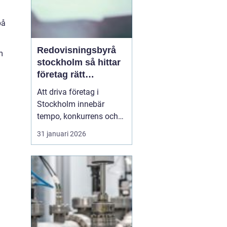
på
Redovisningsbyrå
m
stockholm så hittar
företag rätt
långsiktig partner
Att driva företag i
Stockholm innebär
tempo, konkurrens och
många beslut. Särskilt
31 januari 2026
ekonomin kräver mer tid
än många först tror.
Därför väljer allt fler
entreprenörer att ta hjälp
av
en redovisningsbyrå
Stockholm i<...