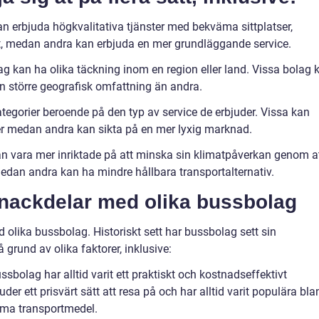
an erbjuda högkvalitativa tjänster med bekväma sittplatser,
et, medan andra kan erbjuda en mer grundläggande service.
ag kan ha olika täckning inom en region eller land. Vissa bolag 
en större geografisk omfattning än andra.
ategorier beroende på den typ av service de erbjuder. Vissa kan
er medan andra kan sikta på en mer lyxig marknad.
an vara mer inriktade på att minska sin klimatpåverkan genom a
medan andra kan ha mindre hållbara transportalternativ.
h nackdelar med olika bussbolag
 olika bussbolag. Historiskt sett har bussbolag sett sin
 grund av olika faktorer, inklusive:
ssbolag har alltid varit ett praktiskt och kostnadseffektivt
der ett prisvärt sätt att resa på och har alltid varit populära bla
äma transportmedel.