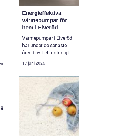
Energieffektiva
värmepumpar för
hem i Elveröd
m
Värmepumpar i Elveröd
har under de senaste
åren blivit ett naturligt
samtalsämne för
en.
17 juni 2026
villaägare som vill
kombinera lägre
uppvärmningskostnader
med ett mer hållbart
energival. Många hus i
områ...
ag.