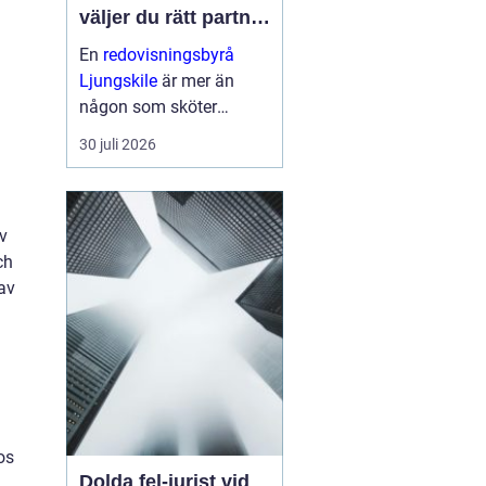
väljer du rätt partner
för företagets
En
redovisningsbyrå
ekonomi
Ljungskile
är mer än
någon som sköter
bokföringen i
30 juli 2026
bakgrunden. För många
små och medelstora fö...
av
ch
av
os
Dolda fel-jurist vid