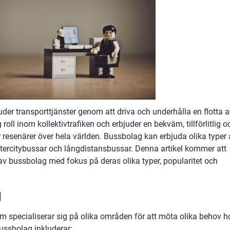
uder transporttjänster genom att driva och underhålla en flotta 
roll inom kollektivtrafiken och erbjuder en bekväm, tillförlitlig o
 resenärer över hela världen. Bussbolag kan erbjuda olika typer 
 intercitybussar och långdistansbussar. Denna artikel kommer att
v bussbolag med fokus på deras olika typer, popularitet och
g
om specialiserar sig på olika områden för att möta olika behov h
ussbolag inkluderar: