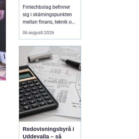
reglerad och
Fintechbolag befinner
snabbföränderlig
sig i skärningspunkten
bransch
mellan finans, teknik och
innovation. Tempot är
06 augusti 2026
högt, affärsmodellerna
förändras snabbt och
nya regelverk påverkar
vardagen. Samtidigt
behöver kunderna känna
tillit, och
tillsynsmyndigheter
kräver ordning ...
Redovisningsbyrå i
Uddevalla – så