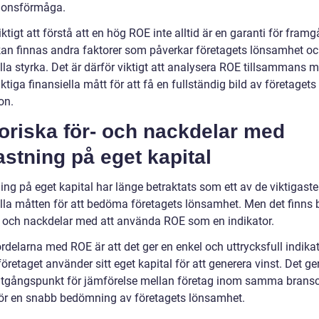
ionsförmåga.
iktigt att förstå att en hög ROE inte alltid är en garanti för fram
 kan finnas andra faktorer som påverkar företagets lönsamhet o
lla styrka. Det är därför viktigt att analysera ROE tillsammans 
ktiga finansiella mått för att få en fullständig bild av företagets
on.
oriska för- och nackdelar med
stning på eget kapital
ng på eget kapital har länge betraktats som ett av de viktigaste
ella måtten för att bedöma företagets lönsamhet. Men det finns
r och nackdelar med att använda ROE som en indikator.
rdelarna med ROE är att det ger en enkel och uttrycksfull indika
företaget använder sitt eget kapital för att generera vinst. Det g
utgångspunkt för jämförelse mellan företag inom samma brans
ör en snabb bedömning av företagets lönsamhet.