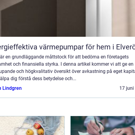
rgieffektiva värmepumpar för hem i Elver
t är en grundläggande måttstock för att bedöma en företagets
mhet och finansiella styrka. I denna artikel kommer vi att ge en
upande och högkvalitativ översikt över avkastning på eget kapita
jälpa dig förstå dess betydelse och...
n Lindgren
17 juni