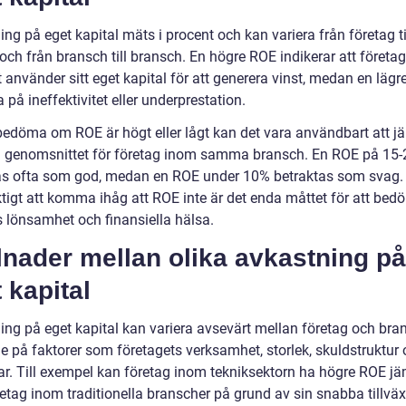
ng på eget kapital mäts i procent och kan variera från företag ti
och från bransch till bransch. En högre ROE indikerar att företag
t använder sitt eget kapital för att generera vinst, medan en läg
 på ineffektivitet eller underprestation.
 bedöma om ROE är högt eller lågt kan det vara användbart att j
 genomsnittet för företag inom samma bransch. En ROE på 15
as ofta som god, medan en ROE under 10% betraktas som svag. 
ktigt att komma ihåg att ROE inte är det enda måttet för att bed
s lönsamhet och finansiella hälsa.
lnader mellan olika avkastning på
 kapital
ing på eget kapital kan variera avsevärt mellan företag och bra
e på faktorer som företagets verksamhet, storlek, skuldstruktur
gar. Till exempel kan företag inom tekniksektorn ha högre ROE jä
etag inom traditionella branscher på grund av sin snabba tillväx