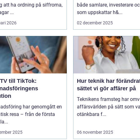
g att ha ordning på siffrorna,
både samlare, investerare o
agar ...
som uppskattar h&...
uari 2026
02 december 2025
TV till TikTok:
Hur teknik har förändra
nadsföringens
sättet vi gör affärer på
ution
Teknikens framsteg har omv
adsföring har genomgått en
affärsvärlden på sätt som va
isk resa – från de första
otänkbara f...
la...
ember 2025
06 november 2025