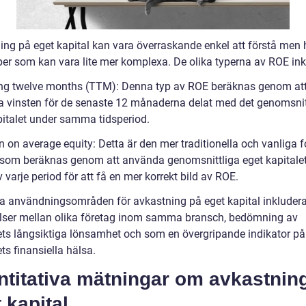
ing på eget kapital kan vara överraskande enkel att förstå men 
yper som kan vara lite mer komplexa. De olika typerna av ROE ink
ling twelve months (TTM): Denna typ av ROE beräknas genom at
 vinsten för de senaste 12 månaderna delat med det genomsnit
pitalet under samma tidsperiod.
n on average equity: Detta är den mer traditionella och vanliga 
som beräknas genom att använda genomsnittliga eget kapitalet
v varje period för att få en mer korrekt bild av ROE.
a användningsområden för avkastning på eget kapital inkludera
lser mellan olika företag inom samma bransch, bedömning av
ets långsiktiga lönsamhet och som en övergripande indikator på
ts finansiella hälsa.
ntitativa mätningar om avkastnin
 kapital