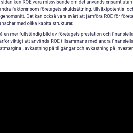
 sidan kan ROE vara missvisande om det används ensamt utan 
ndra faktorer som företagets skuldsättning, tillväxtpotential oc
genomsnitt. Det kan också vara svårt att jämföra ROE för företa
anscher med olika kapitalstrukturer.
få en mer fullständig bild av företagets prestation och finansiell
därför viktigt att använda ROE tillsammans med andra finansiell
stmarginal, avkastning på tillgångar och avkastning på invester