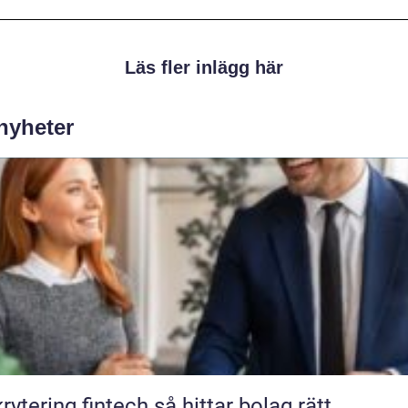
Läs fler inlägg här
 nyheter
ring fintech så hittar bolag rätt