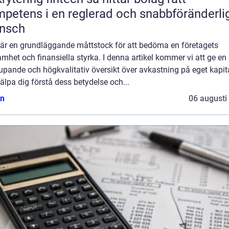
petens i en reglerad och snabbföränderli
ansch
t är en grundläggande måttstock för att bedöma en företagets
mhet och finansiella styrka. I denna artikel kommer vi att ge en
upande och högkvalitativ översikt över avkastning på eget kapita
jälpa dig förstå dess betydelse och...
n
06 augusti