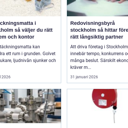
äckningsmatta i
Redovisningsbyrå
 väljer du rätt
stockholm så hittar företag
hem och kontor
rätt långsiktig partner
ltäckningsmatta kan
Att driva företag i Stockholm
ra ett rum i grunden. Golvet
innebär tempo, konkurrens 
jukare, ljudnivån sjunker och
många beslut. Särskilt eko
kräver m...
l 2026
31 januari 2026