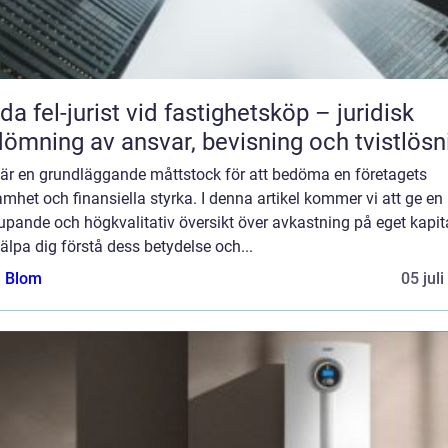
da fel-jurist vid fastighetsköp – juridisk
ömning av ansvar, bevisning och tvistlösn
t är en grundläggande måttstock för att bedöma en företagets
mhet och finansiella styrka. I denna artikel kommer vi att ge en
upande och högkvalitativ översikt över avkastning på eget kapita
jälpa dig förstå dess betydelse och...
a Blom
05 jul