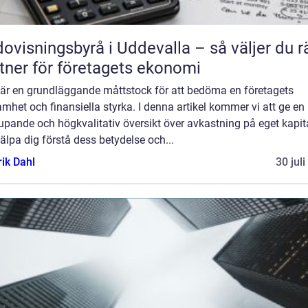
ovisningsbyrå i Uddevalla – så väljer du r
tner för företagets ekonomi
t är en grundläggande måttstock för att bedöma en företagets
mhet och finansiella styrka. I denna artikel kommer vi att ge en
upande och högkvalitativ översikt över avkastning på eget kapita
jälpa dig förstå dess betydelse och...
rik Dahl
30 jul