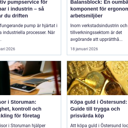
tiv pumpservice för
Balansblock: En oumbä
r i industrin – så
komponent för ergono
r du driften
arbetsmiljöer
fungerande pump är hjärtat i
Inom verkstadsindustrin och
industriella processer. När
tillverkningssektorn är det
.
avgörande att upprätthå...
uari 2026
18 januari 2026
sor i Storuman:
Köpa guld i Östersund:
het, kontroll och
Guide till trygga och
kling för företag
prisvärda köp
isor i Storuman hjälper
Att köpa guld i Östersund lo