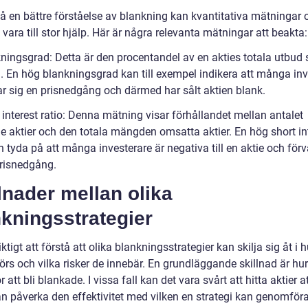
få en bättre förståelse av blankning kan kvantitativa mätningar 
k vara till stor hjälp. Här är några relevanta mätningar att beakta:
kningsgrad: Detta är den procentandel av en akties totala utbud
. En hög blankningsgrad kan till exempel indikera att många inv
ar sig en prisnedgång och därmed har sålt aktien blank.
 interest ratio: Denna mätning visar förhållandet mellan antalet
e aktier och den totala mängden omsatta aktier. En hög short in
n tyda på att många investerare är negativa till en aktie och för
prisnedgång.
lnader mellan olika
kningsstrategier
iktigt att förstå att olika blankningsstrategier kan skilja sig åt i 
rs och vilka risker de innebär. En grundläggande skillnad är hur
r att bli blankade. I vissa fall kan det vara svårt att hitta aktier a
an påverka den effektivitet med vilken en strategi kan genomföra