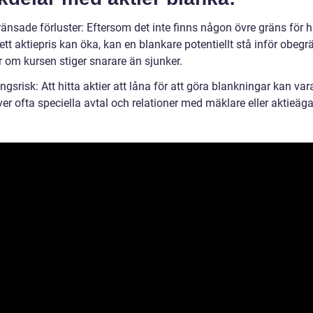
änsade förluster: Eftersom det inte finns någon övre gräns för h
tt aktiepris kan öka, kan en blankare potentiellt stå inför obeg
r om kursen stiger snarare än sjunker.
ngsrisk: Att hitta aktier att låna för att göra blankningar kan var
er ofta speciella avtal och relationer med mäklare eller aktieäga