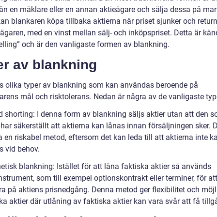
från en mäklare eller en annan aktieägare och sälja dessa på ma
an blankaren köpa tillbaka aktierna när priset sjunker och retur
 ägaren, med en vinst mellan sälj- och inköpspriset. Detta är kä
elling” och är den vanligaste formen av blankning.
er av blankning
ns olika typer av blankning som kan användas beroende på
rarens mål och risktolerans. Nedan är några av de vanligaste typ
d shorting: I denna form av blankning säljs aktier utan att den 
har säkerställt att aktierna kan lånas innan försäljningen sker. 
 en riskabel metod, eftersom det kan leda till att aktierna inte k
s vid behov.
etisk blankning: Istället för att låna faktiska aktier så används
nstrument, som till exempel optionskontrakt eller terminer, för at
a på aktiens prisnedgång. Denna metod ger flexibilitet och möjlig
ka aktier där utlåning av faktiska aktier kan vara svår att få tillgå