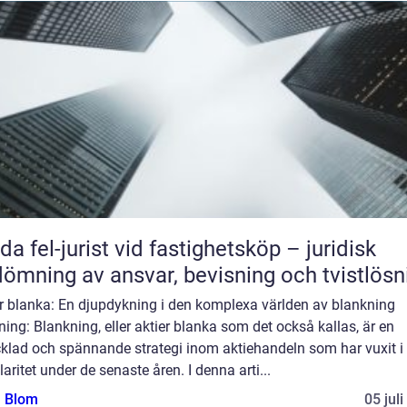
da fel-jurist vid fastighetsköp – juridisk
ömning av ansvar, bevisning och tvistlösn
er blanka: En djupdykning i den komplexa världen av blankning
ning: Blankning, eller aktier blanka som det också kallas, är en
cklad och spännande strategi inom aktiehandeln som har vuxit i
aritet under de senaste åren. I denna arti...
a Blom
05 jul