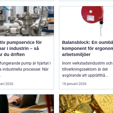
tiv pumpservice för
Balansblock: En oumbä
r i industrin – så
komponent för ergono
r du driften
arbetsmiljöer
fungerande pump är hjärtat i
Inom verkstadsindustrin och
industriella processer. När
tillverkningssektorn är det
.
avgörande att upprätthå...
uari 2026
18 januari 2026