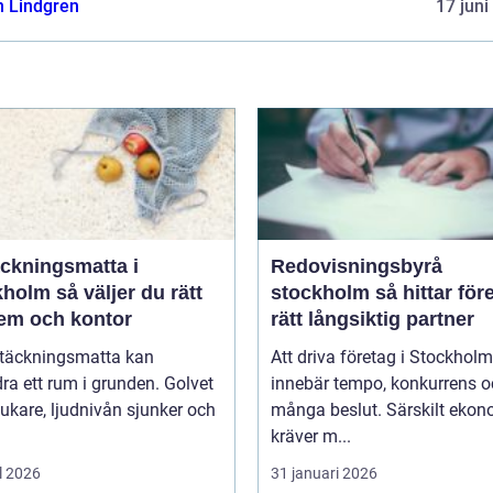
n Lindgren
17 juni
äckningsmatta i
Redovisningsbyrå
 väljer du rätt
stockholm så hittar företag
hem och kontor
rätt långsiktig partner
ltäckningsmatta kan
Att driva företag i Stockholm
ra ett rum i grunden. Golvet
innebär tempo, konkurrens 
jukare, ljudnivån sjunker och
många beslut. Särskilt eko
kräver m...
l 2026
31 januari 2026