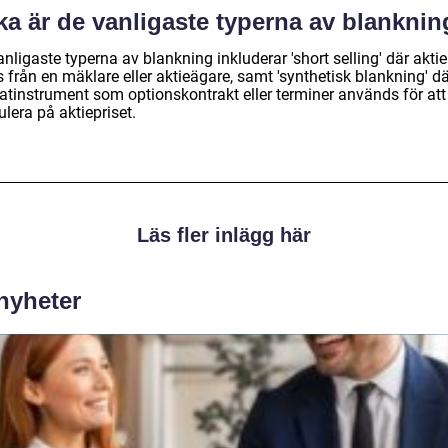
ka är de vanligaste typerna av blankni
nligaste typerna av blankning inkluderar 'short selling' där aktie
 från en mäklare eller aktieägare, samt 'synthetisk blankning' d
vatinstrument som optionskontrakt eller terminer används för att
lera på aktiepriset.
Läs fler inlägg här
 nyheter