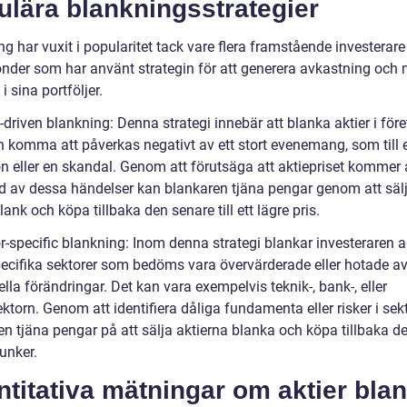
ulära blankningsstrategier
g har vuxit i popularitet tack vare flera framstående investerar
nder som har använt strategin för att generera avkastning och
 i sina portföljer.
-driven blankning: Denna strategi innebär att blanka aktier i för
 komma att påverkas negativt av ett stort evenemang, som till
n eller en skandal. Genom att förutsäga att aktiepriset kommer a
d av dessa händelser kan blankaren tjäna pengar genom att säl
lank och köpa tillbaka den senare till ett lägre pris.
r-specific blankning: Inom denna strategi blankar investeraren a
ecifika sektorer som bedöms vara övervärderade eller hotade a
ella förändringar. Det kan vara exempelvis teknik-, bank-, eller
ktorn. Genom att identifiera dåliga fundamenta eller risker i sek
en tjäna pengar på att sälja aktierna blanka och köpa tillbaka d
junker.
titativa mätningar om aktier bla