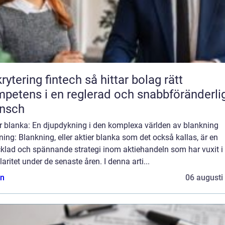
ring fintech så hittar bolag rätt
petens i en reglerad och snabbföränderli
ansch
er blanka: En djupdykning i den komplexa världen av blankning
ning: Blankning, eller aktier blanka som det också kallas, är en
cklad och spännande strategi inom aktiehandeln som har vuxit i
aritet under de senaste åren. I denna arti...
n
06 augusti