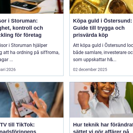
sor i Storuman:
Köpa guld i Östersund:
het, kontroll och
Guide till trygga och
kling för företag
prisvärda köp
isor i Storuman hjälper
Att köpa guld i Östersund lo
g att ha ordning på siffrorna,
både samlare, investerare o
agar ...
som uppskattar h&...
uari 2026
02 december 2025
TV till TikTok:
Hur teknik har förändra
nadsföringens
sättet vi gör affärer på