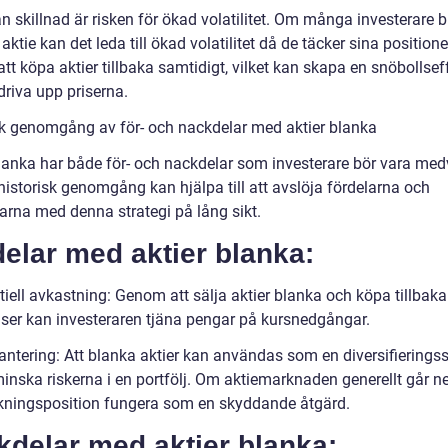
n skillnad är risken för ökad volatilitet. Om många investerare 
tie kan det leda till ökad volatilitet då de täcker sina positione
t köpa aktier tillbaka samtidigt, vilket kan skapa en snöbollsef
driva upp priserna.
sk genomgång av för- och nackdelar med aktier blanka
blanka har både för- och nackdelar som investerare bör vara me
historisk genomgång kan hjälpa till att avslöja fördelarna och
arna med denna strategi på lång sikt.
elar med aktier blanka:
iell avkastning: Genom att sälja aktier blanka och köpa tillbaka 
riser kan investeraren tjäna pengar på kursnedgångar.
antering: Att blanka aktier kan användas som en diversifieringss
minska riskerna i en portfölj. Om aktiemarknaden generellt går n
kningsposition fungera som en skyddande åtgärd.
kdelar med aktier blanka: