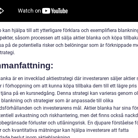
 kan hjälpa till att ytterligare förklara och exemplifiera blankni
spekter, såsom processen att sälja aktier blanka och köpa tillba
sa på de potentiella risker och belöningar som är förknippade m
rategi.
manfattning:
lanka är en invecklad aktiestrategi där investeraren säljer aktier
r i förhoppning om att kunna köpa tillbaka dem till ett lägre pris
tjäna på en kursnedgång. Denna strategi kan varieras genom ol
 blankning och strategier som är anpassade till olika
sförhållanden och investerarens mål. Aktier blanka har sina för
entiell avkastning och riskhantering, men det finns också nackde
begränsade förluster och utlåningsrisk. En djupare förståelse f
 och kvantitativa mätningar kan hjälpa investerare att fatta
dade beslut inom aktieblankning.