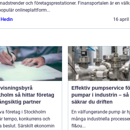
nadstrender och företagsprestationer. Finansportalen är en väl
opulär onlineplattform...
s Hedin
16 april
visningsbyrå
Effektiv pumpservice fö
 hittar företag
pumpar i industrin – så
långsiktig partner
säkrar du driften
iva företag i Stockholm
En välfungerande pump är hjä
är tempo, konkurrens och
många industriella processer
 beslut. Särskilt ekonomin
fl&ou...