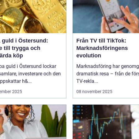
 guld i Östersund:
Från TV till TikTok:
 till trygga och
Marknadsföringens
värda köp
evolution
pa guld i Östersund lockar
Marknadsföring har genomg
amlare, investerare och den
dramatisk resa – från de för
pskattar h&...
TV-rekla...
ember 2025
08 november 2025