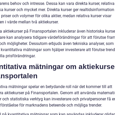
ens behov och intresse. Dessa kan vara direkta kurser, relativa 
ska kurser och mycket mer. Direkta kurser ger realtidsinformatio
 priser och volymer för olika aktier, medan relativa kurser visar
en i värde mellan två aktiekurser.
 aktiekurser på Finansportalen inkluderar även historiska kurser
are kan analysera tidigare värdeförändringar för att förutse fra
 och möjligheter. Dessutom erbjuds även tekniska analyser, som 
 kvantitativa mätningar som hjälper investerare att förutse tren
lla prisförändringar.
titativa mätningar om aktiekurse
ansportalen
tiva mätningar spelar en betydande roll när det kommer till att
ra aktiekurser på Finansportalen. Genom att använda matemat
 och statistiska verktyg kan investerare och privatpersoner få e
 förståelse för marknadens beteende och möjliga trender.
 på kvantitativa mätningar som kan användas inkluderar glida