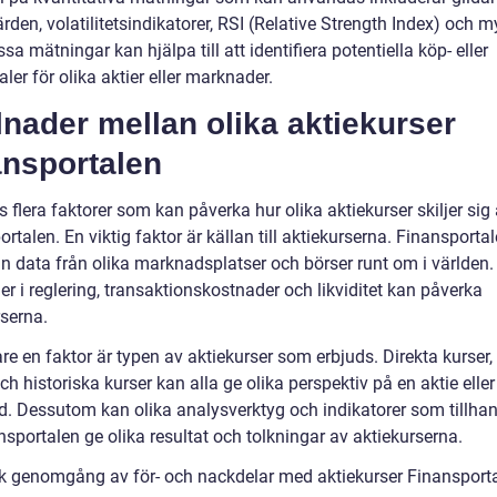
den, volatilitetsindikatorer, RSI (Relative Strength Index) och m
sa mätningar kan hjälpa till att identifiera potentiella köp- eller
aler för olika aktier eller marknader.
lnader mellan olika aktiekurser
ansportalen
s flera faktorer som kan påverka hur olika aktiekurser skiljer sig
rtalen. En viktig faktor är källan till aktiekurserna. Finansporta
in data från olika marknadsplatser och börser runt om i världen.
er i reglering, transaktionskostnader och likviditet kan påverka
rserna.
are en faktor är typen av aktiekurser som erbjuds. Direkta kurser, 
ch historiska kurser kan alla ge olika perspektiv på en aktie eller
. Dessutom kan olika analysverktyg och indikatorer som tillha
sportalen ge olika resultat och tolkningar av aktiekurserna.
sk genomgång av för- och nackdelar med aktiekurser Finansport