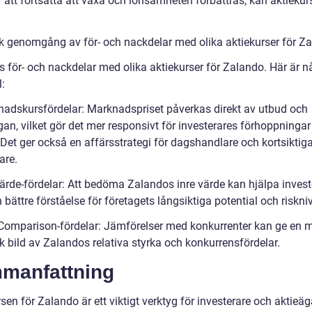
att fortsätta att växa och lönsamheten förbättras, kan aktiekur
sk genomgång av för- och nackdelar med olika aktiekurser för Z
s för- och nackdelar med olika aktiekurser för Zalando. Här är n
:
nadskursfördelar: Marknadspriset påverkas direkt av utbud och
gan, vilket gör det mer responsivt för investerares förhoppninga
 Det ger också en affärsstrategi för dagshandlare och kortsiktig
are.
värde-fördelar: Att bedöma Zalandos inre värde kan hjälpa invest
n bättre förståelse för företagets långsiktiga potential och riskni
 Comparison-fördelar: Jämförelser med konkurrenter kan ge en 
sk bild av Zalandos relativa styrka och konkurrensfördelar.
manfattning
sen för Zalando är ett viktigt verktyg för investerare och aktieäg