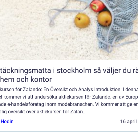
äckningsmatta i stockholm så väljer du rätt
 hem och kontor
kursen för Zalando: En Översikt och Analys Introduktion: I denn
el kommer vi att undersöka aktiekursen för Zalando, en av Euro
nde e-handelsföretag inom modebranschen. Vi kommer att ge e
lig översikt över aktiekursen för Zalan...
s Hedin
16 april