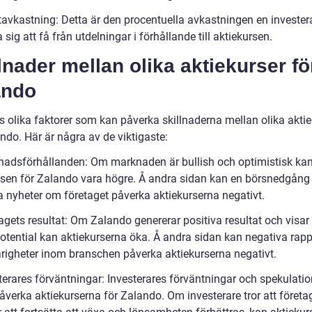
ktavkastning: Detta är den procentuella avkastningen en invester
 sig att få från utdelningar i förhållande till aktiekursen.
lnader mellan olika aktiekurser fö
ando
s olika faktorer som kan påverka skillnaderna mellan olika aktie
ndo. Här är några av de viktigaste:
nadsförhållanden: Om marknaden är bullish och optimistisk ka
rsen för Zalando vara högre. Å andra sidan kan en börsnedgång 
a nyheter om företaget påverka aktiekurserna negativt.
agets resultat: Om Zalando genererar positiva resultat och visar
potential kan aktiekurserna öka. Å andra sidan kan negativa rapp
vårigheter inom branschen påverka aktiekurserna negativt.
sterares förväntningar: Investerares förväntningar och spekulati
åverka aktiekurserna för Zalando. Om investerare tror att företa