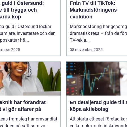
 guld i Östersund:
Från TV till TikTok:
 till trygga och
Marknadsföringens
värda köp
evolution
pa guld i Östersund lockar
Marknadsföring har genomg
amlare, investerare och den
dramatisk resa – från de för
pskattar h&...
TV-rekla...
ember 2025
08 november 2025
eknik har förändrat
En detaljerad guide till 
t vi gör affärer på
köpa aktiebolag
kens framsteg har omvandlat
Att starta ett eget företag ka
världen på sätt som var
en komplex och tidskrävand