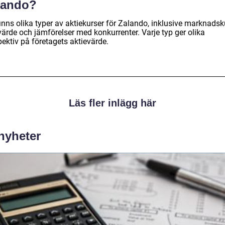
lando?
inns olika typer av aktiekurser för Zalando, inklusive marknadsk
värde och jämförelser med konkurrenter. Varje typ ger olika
ektiv på företagets aktievärde.
Läs fler inlägg här
 nyheter