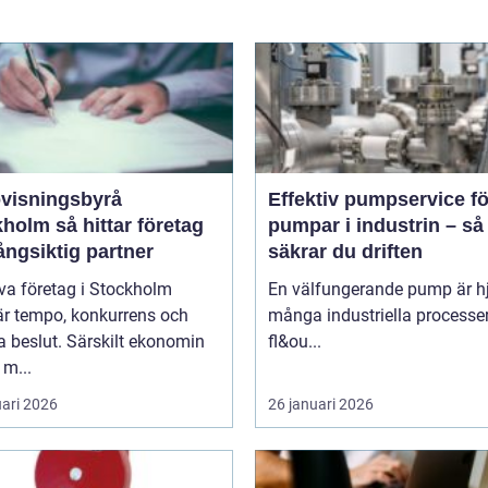
visningsbyrå
Effektiv pumpservice fö
 hittar företag
pumpar i industrin – så
långsiktig partner
säkrar du driften
iva företag i Stockholm
En välfungerande pump är hjä
är tempo, konkurrens och
många industriella processer
 beslut. Särskilt ekonomin
fl&ou...
 m...
uari 2026
26 januari 2026