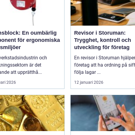
nsblock: En oumbärlig
Revisor i Storuman:
onent för ergonomiska
Trygghet, kontroll och
smiljöer
utveckling för företag
verkstadsindustrin och
En revisor i Storuman hjälpe
rkningssektorn är det
företag att ha ordning på sif
nde att upprätthå...
följa lagar ...
uari 2026
12 januari 2026