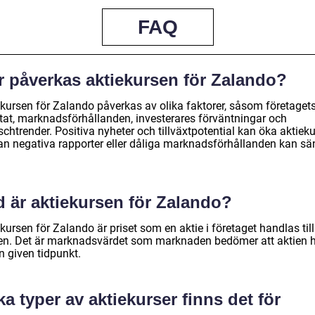
FAQ
r påverkas aktiekursen för Zalando?
ekursen för Zalando påverkas av olika faktorer, såsom företaget
ltat, marknadsförhållanden, investerares förväntningar och
chtrender. Positiva nyheter och tillväxtpotential kan öka aktiek
n negativa rapporter eller dåliga marknadsförhållanden kan sä
d är aktiekursen för Zalando?
kursen för Zalando är priset som en aktie i företaget handlas til
en. Det är marknadsvärdet som marknaden bedömer att aktien 
n given tidpunkt.
ka typer av aktiekurser finns det för