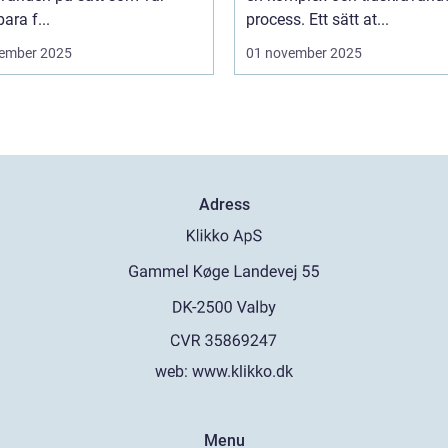
ara f...
process. Ett sätt at...
ember 2025
01 november 2025
Adress
web:
www.klikko.dk
Menu