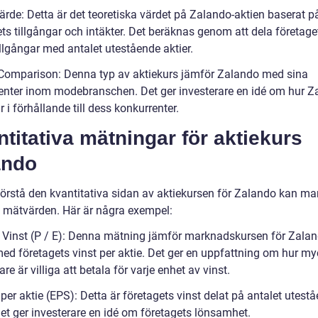
värde: Detta är det teoretiska värdet på Zalando-aktien baserat p
ts tillgångar och intäkter. Det beräknas genom att dela företage
illgångar med antalet utestående aktier.
 Comparison: Denna typ av aktiekurs jämför Zalando med sina
enter inom modebranschen. Det ger investerare en idé om hur Z
r i förhållande till dess konkurrenter.
titativa mätningar för aktiekurs
ando
förstå den kvantitativa sidan av aktiekursen för Zalando kan man
a mätvärden. Här är några exempel:
 / Vinst (P / E): Denna mätning jämför marknadskursen för Zalan
med företagets vinst per aktie. Det ger en uppfattning om hur my
are är villiga att betala för varje enhet av vinst.
 per aktie (EPS): Detta är företagets vinst delat på antalet utest
Det ger investerare en idé om företagets lönsamhet.