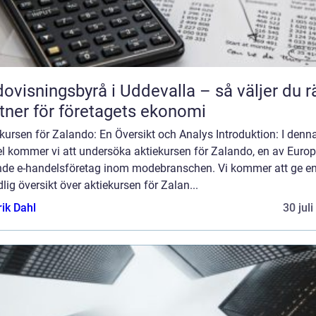
ovisningsbyrå i Uddevalla – så väljer du r
tner för företagets ekonomi
kursen för Zalando: En Översikt och Analys Introduktion: I denn
el kommer vi att undersöka aktiekursen för Zalando, en av Euro
nde e-handelsföretag inom modebranschen. Vi kommer att ge e
lig översikt över aktiekursen för Zalan...
rik Dahl
30 jul