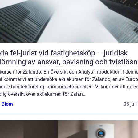
da fel-jurist vid fastighetsköp – juridisk
ömning av ansvar, bevisning och tvistlösn
kursen för Zalando: En Översikt och Analys Introduktion: I denn
el kommer vi att undersöka aktiekursen för Zalando, en av Euro
nde e-handelsföretag inom modebranschen. Vi kommer att ge e
lig översikt över aktiekursen för Zalan...
a Blom
05 jul