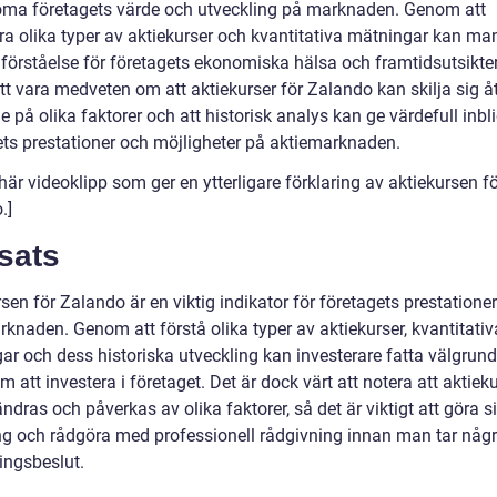
öma företagets värde och utveckling på marknaden. Genom att
ra olika typer av aktiekurser och kvantitativa mätningar kan ma
 förståelse för företagets ekonomiska hälsa och framtidsutsikter
att vara medveten om att aktiekurser för Zalando kan skilja sig å
 på olika faktorer och att historisk analys kan ge värdefull inbli
ets prestationer och möjligheter på aktiemarknaden.
här videoklipp som ger en ytterligare förklaring av aktiekursen f
.]
sats
sen för Zalando är en viktig indikator för företagets prestatione
knaden. Genom att förstå olika typer av aktiekurser, kvantitativ
ar och dess historiska utveckling kan investerare fatta välgrun
m att investera i företaget. Det är dock värt att notera att aktiek
ndras och påverkas av olika faktorer, så det är viktigt att göra s
ng och rådgöra med professionell rådgivning innan man tar någ
ingsbeslut.