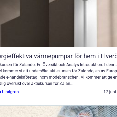
rgieffektiva värmepumpar för hem i Elver
kursen för Zalando: En Översikt och Analys Introduktion: I denn
el kommer vi att undersöka aktiekursen för Zalando, en av Euro
nde e-handelsföretag inom modebranschen. Vi kommer att ge e
lig översikt över aktiekursen för Zalan...
n Lindgren
17 juni