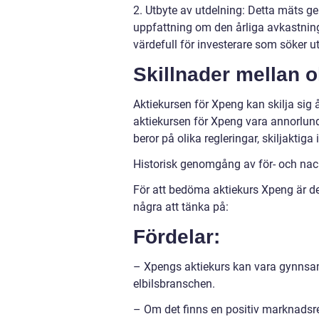
2. Utbyte av utdelning: Detta mäts g
uppfattning om den årliga avkastnin
värdefull för investerare som söker u
Skillnader mellan o
Aktiekursen för Xpeng kan skilja sig
aktiekursen för Xpeng vara annorlu
beror på olika regleringar, skiljakti
Historisk genomgång av för- och na
För att bedöma aktiekurs Xpeng är det 
några att tänka på:
Fördelar:
– Xpengs aktiekurs kan vara gynnsam 
elbilsbranschen.
– Om det finns en positiv marknadsre