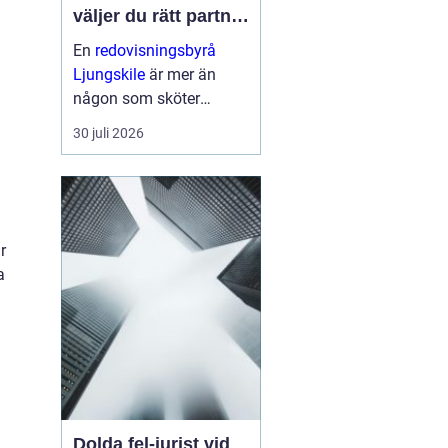
väljer du rätt partner
för företagets
En
redovisningsbyrå
ekonomi
Ljungskile
är mer än
någon som sköter
bokföringen i
30 juli 2026
bakgrunden. För många
små och medelstora fö...
r
a
Dolda fel-jurist vid