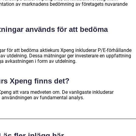
sentation av marknadens bedömning av företagets nuvarande
ätningar används för att bedöma
gar för att bedöma aktiekurs Xpeng inkluderar P/E-förhållande
e av utdelning. Dessa mätningar ger investerare en uppfattning
ga avkastningen i form av utdelning.
kurs Xpeng finns det?
 Xpeng att vara medveten om. De vanligaste inkluderar
h användningen av fundamental analys.
Läs fler inlägg här