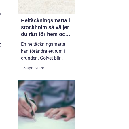
a
Heltäckningsmatta i
stockholm så väljer
du rätt för hem och
kontor
En heltäckningsmatta
,
kan förändra ett rum i
grunden. Golvet blir
mjukare, ljudnivån
16 april 2026
sjunker och hela miljön
upplevs som mer
ombonad. I en storstad
som Stockholm, där
många bor trångt och
ljud lätt sprids mellan
våningsplan och
lägenheter, har heltäck...