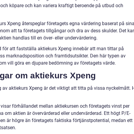
e och köpare och kan variera kraftigt beroende på utbud och
kurs Xpeng återspeglar företagets egna värdering baserat på sin
enom att ta företagets tillgångar och dra av dess skulder. Det ka
ien handlas till en över- eller undervärdering.
ör att fastställa aktiekurs Xpeng innebär att man tittar på
ss marknadsposition och framtidsutsikter. Den här typen av
om vill göra en djupare bedömning av företagets värde.
ngar om aktiekurs Xpeng
av aktiekurs Xpeng är det viktigt att titta på vissa nyckelmått. 
 visar förhållandet mellan aktiekursen och företagets vinst per
a om aktien är övervärderad eller undervärderad. Ett högt P/E-
sen är högre än företagets faktiska förtjänstpotential, medan ett
tsatsen.