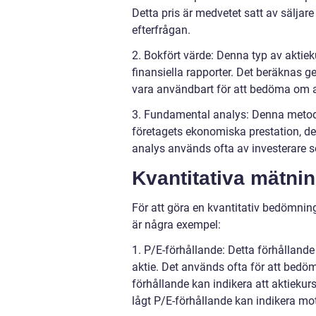
Detta pris är medvetet satt av säljar
efterfrågan.
2. Bokfört värde: Denna typ av aktie
finansiella rapporter. Det beräknas g
vara användbart för att bedöma om akt
3. Fundamental analys: Denna metod f
företagets ekonomiska prestation, de
analys används ofta av investerare s
Kvantitativa mätni
För att göra en kvantitativ bedömning 
är några exempel:
1. P/E-förhållande: Detta förhållande
aktie. Det används ofta för att bedöm
förhållande kan indikera att aktiekur
lågt P/E-förhållande kan indikera mo