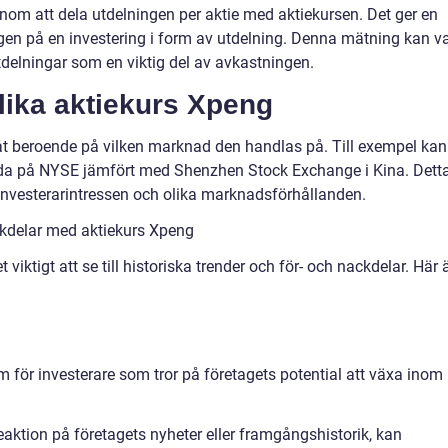
enom att dela utdelningen per aktie med aktiekursen. Det ger en
gen på en investering i form av utdelning. Denna mätning kan v
tdelningar som en viktig del av avkastningen.
lika aktiekurs Xpeng
 åt beroende på vilken marknad den handlas på. Till exempel kan
nda på NYSE jämfört med Shenzhen Stock Exchange i Kina. Dett
ga investerarintressen och olika marknadsförhållanden.
ckdelar med aktiekurs Xpeng
viktigt att se till historiska trender och för- och nackdelar. Här 
för investerare som tror på företagets potential att växa inom
aktion på företagets nyheter eller framgångshistorik, kan