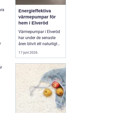
ara
Energieffektiva
värmepumpar för
hem i Elveröd
Värmepumpar i Elveröd
har under de senaste
a
åren blivit ett naturligt
samtalsämne för
17 juni 2026
villaägare som vill
kombinera lägre
är
uppvärmningskostnader
med ett mer hållbart
energival. Många hus i
områ...