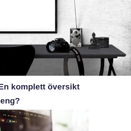
En komplett översikt
peng?