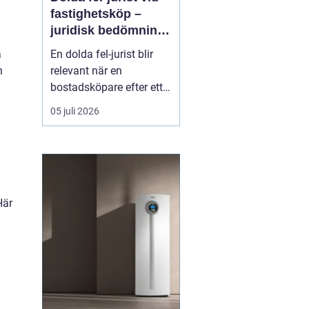
fastighetsköp –
juridisk bedömning
av ansvar, bevisning
a
En dolda fel-jurist blir
och tvistlösning
n
relevant när en
bostadsköpare efter ett
fastighetsköp upptäcker
05 juli 2026
brister som inte varit
kända eller möjliga att
upptäcka vid
köpetillfället. Det kan
röra sig om fuktskador,
Här
bri...