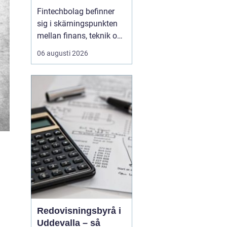
reglerad och
Fintechbolag befinner
snabbföränderlig
sig i skärningspunkten
bransch
mellan finans, teknik och
innovation. Tempot är
06 augusti 2026
högt, affärsmodellerna
förändras snabbt och
nya regelverk påverkar
vardagen. Samtidigt
behöver kunderna känna
tillit, och
tillsynsmyndigheter
kräver ordning ...
Redovisningsbyrå i
Uddevalla – så