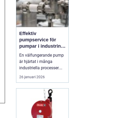
Effektiv
pumpservice för
pumpar i industrin –
så säkrar du driften
En välfungerande pump
är hjärtat i många
industriella processer.
När flödet stannar,
26 januari 2026
stannar ofta hela
produktionen.
Professionell
pumpservice
– pumpar
...