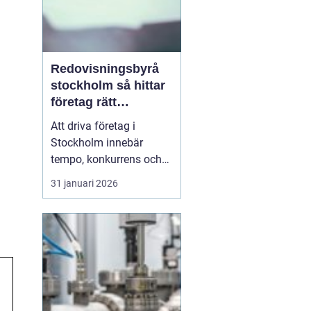
Redovisningsbyrå
stockholm så hittar
företag rätt
långsiktig partner
Att driva företag i
Stockholm innebär
tempo, konkurrens och
många beslut. Särskilt
31 januari 2026
ekonomin kräver mer tid
än många först tror.
Därför väljer allt fler
entreprenörer att ta hjälp
av
en redovisningsbyrå
Stockholm i<...