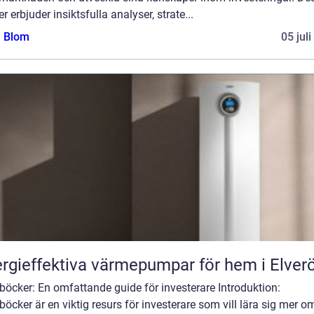
r erbjuder insiktsfulla analyser, strate...
a Blom
05 jul
rgieffektiva värmepumpar för hem i Elver
böcker: En omfattande guide för investerare Introduktion:
böcker är en viktig resurs för investerare som vill lära sig mer o