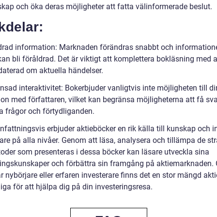
skap och öka deras möjligheter att fatta välinformerade beslut.
kdelar:
drad information: Marknaden förändras snabbt och informatione
an bli föråldrad. Det är viktigt att komplettera bokläsning med a
daterad om aktuella händelser.
sad interaktivitet: Bokerbjuder vanligtvis inte möjligheten till di
ion med författaren, vilket kan begränsa möjligheterna att få sv
a frågor och förtydliganden.
ttningsvis erbjuder aktieböcker en rik källa till kunskap och in
are på alla nivåer. Genom att läsa, analysera och tillämpa de str
oder som presenteras i dessa böcker kan läsare utveckla sina
ringskunskaper och förbättra sin framgång på aktiemarknaden. 
 nybörjare eller erfaren investerare finns det en stor mängd akt
liga för att hjälpa dig på din investeringsresa.