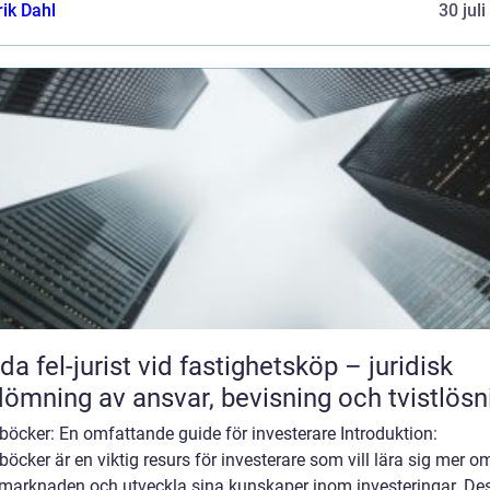
rik Dahl
30 jul
da fel-jurist vid fastighetsköp – juridisk
ömning av ansvar, bevisning och tvistlösn
böcker: En omfattande guide för investerare Introduktion:
böcker är en viktig resurs för investerare som vill lära sig mer o
emarknaden och utveckla sina kunskaper inom investeringar. De