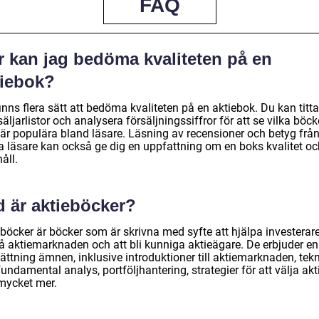
FAQ
r kan jag bedöma kvaliteten på en
tiebok?
inns flera sätt att bedöma kvaliteten på en aktiebok. Du kan titt
äljarlistor och analysera försäljningssiffror för att se vilka böck
är populära bland läsare. Läsning av recensioner och betyg frå
a läsare kan också ge dig en uppfattning om en boks kvalitet oc
åll.
d är aktieböcker?
böcker är böcker som är skrivna med syfte att hjälpa investerare
tå aktiemarknaden och att bli kunniga aktieägare. De erbjuder en
ättning ämnen, inklusive introduktioner till aktiemarknaden, tek
undamental analys, portföljhantering, strategier för att välja akti
mycket mer.