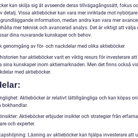
cker kan skilja sig åt avseende deras tillvägagångssätt, fokus o
v detalj. Vissa aktieböcker kan vara mer inriktade mot nybörjare
 grundläggande information, medan andra kan vara mer avance
hålla mer teknisk och avancerad analys. Det är viktigt att välja
sar dina nuvarande kunskaper och behov.
sk genomgång av för- och nackdelar med olika aktieböcker
storien har aktieböcker varit en viktig resurs för investerare att
ra sina kunskaper inom aktiemarknaden. Men det finns också vis
kdelar med aktieböcker.
elar:
nglighet: Aktieböcker är relativt lättillgängliga och kan köpas onl
a bokhandlar.
insikter: Aktieböcker erbjuder insikter och strategier från erfarna
are och experter.
apshöjning: Läsning av aktieböcker kan hjälpa investerare att u