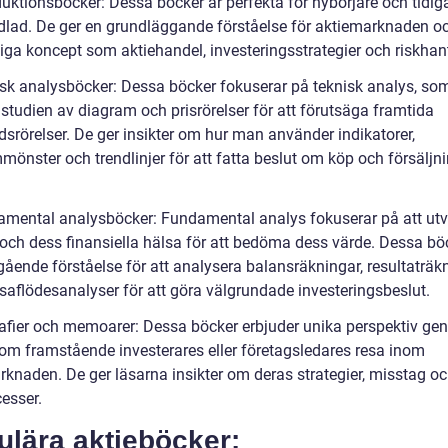
duktionsböcker: Dessa böcker är perfekta för nybörjare och tidig
lad. De ger en grundläggande förståelse för aktiemarknaden oc
tiga koncept som aktiehandel, investeringsstrategier och riskhan
isk analysböcker: Dessa böcker fokuserar på teknisk analys, so
studien av diagram och prisrörelser för att förutsäga framtida
srörelser. De ger insikter om hur man använder indikatorer,
mönster och trendlinjer för att fatta beslut om köp och försäljn
amental analysböcker: Fundamental analys fokuserar på att ut
 och dess finansiella hälsa för att bedöma dess värde. Dessa bö
gående förståelse för att analysera balansräkningar, resultaträk
saflödesanalyser för att göra välgrundade investeringsbeslut.
rafier och memoarer: Dessa böcker erbjuder unika perspektiv ge
 om framstående investerares eller företagsledares resa inom
rknaden. De ger läsarna insikter om deras strategier, misstag o
esser.
ulära aktieböcker: