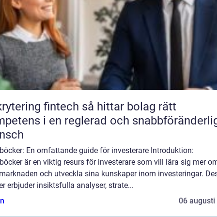
ring fintech så hittar bolag rätt
petens i en reglerad och snabbföränderli
ansch
böcker: En omfattande guide för investerare Introduktion:
böcker är en viktig resurs för investerare som vill lära sig mer o
emarknaden och utveckla sina kunskaper inom investeringar. De
r erbjuder insiktsfulla analyser, strate...
n
06 augusti