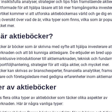
 insiktsfulla analyser, strategier och tips från framstående aktie
tformade för att hjälpa läsare att bli mer framgångsrika invester
rtikel kommer vi att utforska aktieböckernas värld och ge dig en
 översikt över vad de är, vilka typer som finns, vilka som är pop
ket mer.
 är aktieböcker?
ker är böcker som är skrivna med syfte att hjälpa investerare at
rknaden och att bli kunniga aktieägare. De erbjuder en bred upp
inklusive introduktioner till aktiemarknaden, teknisk och funda
portföljhantering, strategier för att välja aktier, och mycket mer.
ker kan skrivas av branschexperter, finansiella analytiker, fram
rare och företagsledare med gedigna erfarenheter inom aktiema
er av aktieböcker
s flera olika typer av aktieböcker som täcker olika aspekter av
rknaden. Här är några vanliga typer: