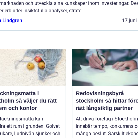
emarknaden och utveckla sina kunskaper inom investeringar. De
r erbjuder insiktsfulla analyser, strate...
n Lindgren
17 juni
äckningsmatta i
Redovisningsbyrå
 väljer du rätt
stockholm så hittar företag
hem och kontor
rätt långsiktig partner
ltäckningsmatta kan
Att driva företag i Stockholm
ra ett rum i grunden. Golvet
innebär tempo, konkurrens 
jukare, ljudnivån sjunker och
många beslut. Särskilt eko