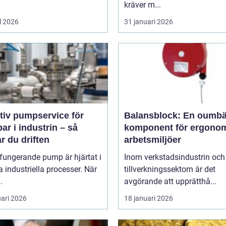
kräver m...
l 2026
31 januari 2026
tiv pumpservice för
Balansblock: En oumbä
r i industrin – så
komponent för ergono
r du driften
arbetsmiljöer
fungerande pump är hjärtat i
Inom verkstadsindustrin och
industriella processer. När
tillverkningssektorn är det
.
avgörande att upprätthå...
uari 2026
18 januari 2026