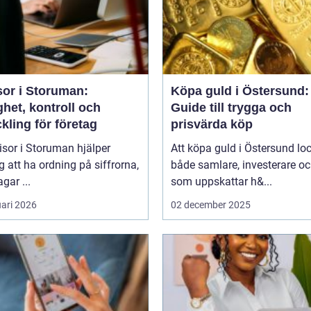
sor i Storuman:
Köpa guld i Östersund:
het, kontroll och
Guide till trygga och
kling för företag
prisvärda köp
isor i Storuman hjälper
Att köpa guld i Östersund lo
g att ha ordning på siffrorna,
både samlare, investerare o
agar ...
som uppskattar h&...
uari 2026
02 december 2025