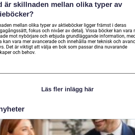
 är skillnaden mellan olika typer av
tieböcker?
naden mellan olika typer av aktieböcker ligger främst i deras
vägagångssätt, fokus och nivåer av detalj. Vissa böcker kan vara
ktade mot nybörjare och erbjuda grundläggande information, me
a kan vara mer avancerade och innehålla mer teknisk och avan
ys. Det är viktigt att välja en bok som passar dina nuvarande
kaper och behov.
Läs fler inlägg här
 nyheter